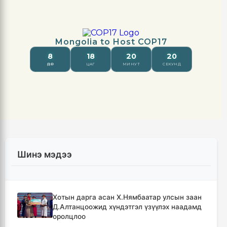
Шинэ мэдээ
Хотын дарга асан Х.Нямбаатар улсын заан
Д.Алтанцоожид хүндэтгэл үзүүлэх наадамд
оролцлоо