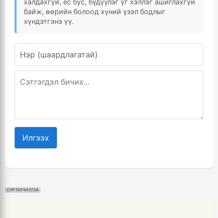
халдахгүй, ёс бус, бүдүүлэг үг хэллэг ашиглахгүй
байж, өөрийн болоод хүний үзэл бодлыг
хүндэтгэнэ үү.
Илгээх
СУРТАЛЧИЛГАА