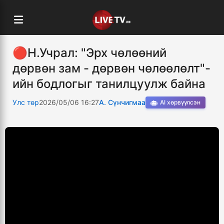
🔴Н.Учрал: "Эрх чөлөөний
дөрвөн зам - дөрвөн чөлөөлөлт"-
ийн бодлогыг танилцуулж байна
Улс төр
2026/05/06 16:27
А. Сүнчигмаа
AI хөрвүүлсэн