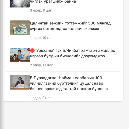
чиглэн урагшилж байна
Даян аварга цолны мялаалга наадамд
3 өдөр, 9 цаг
түрүүлсэн бөхийг 20 сая төгрөгөөр байлна
8 цаг, 5 минут
Цалинтай ээжийн тэтгэмжийг 500 мянгад
хүргэх өргөдөлд санал авч эхэлжээ
🔴Н.Учрал: Засгийн газар шатахууны
1 өдөр, 10 цаг
нөөцийг 60 хоногт хүргэж, үнийн өсөлтийн
шокоос иргэдээ хамгаална
🔴“Урьханы” гэх Б.Чинбат хамтарч ажиллах
9 цаг, 41 минут
нэрээр бусдын бизнесийг дээрэмджээ
2 өдөр, 11 цаг
"Дельфин" хар салхи Японы өмнөд
арлуудыг дайрч ихээхэн хохирол учрууллаа
Б.Пүрэвдагва: Найман салбарын 103
12 цаг, 26 минут
үйлчилгээний бүртгэлийг цуцалснаар
бизнес эрхлэхэд таатай нөхцөл бүрдэнэ
АНУ-ын Сенат Оросын эсрэг хориг арга
1 өдөр, 9 цаг
хэмжээ авах хуулийн төслийг баталлаа
13 цаг, 2 минут
Дональд Трамп АНУ-д төрсөн хүүхдэд
иргэншил олгохыг хязгаарлах шийдвэр
гаргав
Сэлэнгэ аймагт 70 МВт-ын Дулааны
цахилгаан станцыг ирэх сард ашиглалтад