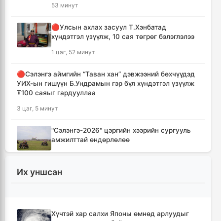
53 минут
🔴Улсын ахлах засуул Т.Хэнбатад
хүндэтгэл үзүүлж, 10 сая төгрөг бэлэглэлээ
1 цаг, 52 минут
🔴Сэлэнгэ аймгийн “Таван хан” дэвжээний бөхчүүдэд
УИХ-ын гишүүн Б.Ундрамын гэр бүл хүндэтгэл үзүүлж
₮100 саяыг гардууллаа
3 цаг, 5 минут
"Сэлэнгэ-2026" цэргийн хээрийн сургууль
амжилттай өндөрлөлөө
4 цаг, 38 минут
Их уншсан
Хотын захын хорооллуудад бизнес
эрхлэгчдээ дэмжих инкубатор төвүүдийг
байгуулна
5 цаг, 9 минут
Хүчтэй хар салхи Японы өмнөд арлуудыг