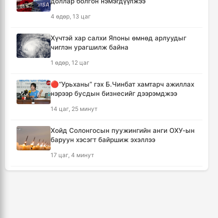
доллар болгон нэмэгдүүлжээ
Мексикийн ТикТок-чин шууд
4 өдөр, 13 цаг
дамжуулалтын үеэр буудуулж амиа алджээ
10 цаг, 17 минут
Хүчтэй хар салхи Японы өмнөд арлуудыг
чиглэн урагшилж байна
Кумамотогийн газар хөдлөлтийн улмаас
1 өдөр, 12 цаг
амиа алдагсдын тоо 38-д хүрчээ
11 цаг, 8 минут
🔴“Урьханы” гэх Б.Чинбат хамтарч ажиллах
нэрээр бусдын бизнесийг дээрэмджээ
Төр хувийн хэвшлийн түншлэлээр нийслэлд
14 цаг, 25 минут
хэрэгжүүлэх төслийн жагсаалтад өөрчлөлт
оруулах тухай хэлэлцэж байна
Хойд Солонгосын пуужингийн анги ОХУ-ын
11 цаг, 19 минут
баруун хэсэгт байршиж эхэллээ
17 цаг, 4 минут
Монгол Улсын сагсан бөмбөгийн эрэгтэй
шигшээ баг Япон улсыг зорилоо
КОП17 хурлын үеэр таван дүүргийн 73
12 цаг, 2 минут
цэцэрлэг, 60 сургуульд зохицуулалт хийнэ
2 өдөр, 9 цаг
Татварын өрийг барагдуулахдаа орлогын
30 хувийг татвар төлөгчид үлдээхээр