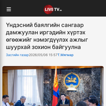
Үндэсний баялгийн сангаар
дамжуулан иргэдийн хүртэх
өгөөжийг нэмэгдүүлэх ажлыг
шуурхай зохион байгуулна
Засгийн газар
2026/05/06 15:57
Т.Мягмар