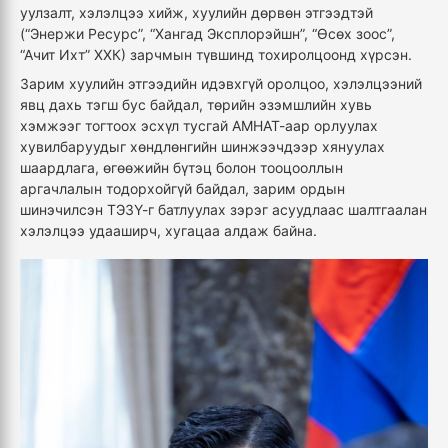
уулзалт, хэлэлцээ хийж, хуулийн дөрвөн этгээдтэй
(“Энержи Ресурс”, “Хангад Эксплорэйшн”, “Өсөх зоос”,
“Ачит Ихт” ХХК) зарчмын түвшинд тохиролцоонд хүрсэн.
Зарим хуулийн этгээдийн идэвхгүй оролцоо, хэлэлцээний
явц дахь тэгш бус байдал, төрийн эзэмшлийн хувь
хэмжээг тогтоох эсхүл тусгай АМНАТ-аар орлуулах
хувилбаруудыг хөндлөнгийн шинжээчдээр хянуулах
шаардлага, өгөөжийн бүтэц болон тооцооллын
аргачлалын тодорхойгүй байдал, зарим ордын
шинэчилсэн ТЭЗҮ-г батлуулах зэрэг асуудлаас шалтгаалан
хэлэлцээ удааширч, хугацаа алдаж байна.