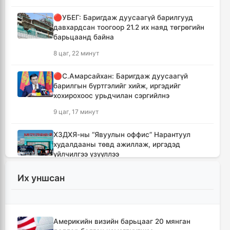
🔴УБЕГ: Баригдаж дуусаагүй барилгууд
давхардсан тоогоор 21.2 их наяд төгрөгийн
барьцаанд байна
8 цаг, 22 минут
🔴С.Амарсайхан: Баригдаж дуусаагүй
барилгын бүртгэлийг хийж, иргэдийг
хохирохоос урьдчилан сэргийлнэ
9 цаг, 17 минут
ХЗДХЯ-ны “Явуулын оффис” Нарантуул
худалдааны төвд ажиллаж, иргэдэд
үйлчилгээ үзүүллээ
9 цаг, 25 минут
Их уншсан
УИХ-ын гишүүд БНСУ-ын Үндэсний
Ассамблейн гишүүдийг хүлээн авч уулзлаа
9 цаг, 50 минут
Америкийн визийн барьцааг 20 мянган