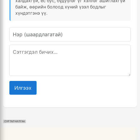
халдахгүй, ёс бус, бүдүүлэг үг хэллэг ашиглахгүй
байж, өөрийн болоод хүний үзэл бодлыг
хүндэтгэнэ үү.
Илгээх
СУРТАЛЧИЛГАА