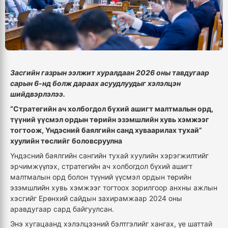
Засгийн газрын ээлжит хуралдаан 2026 оны тавдугаар
сарын 6-нд болж дараах асуудлуудыг хэлэлцэн
шийдвэрлэлээ.
“Стратегийн ач холбогдол бүхий ашигт малтмалын орд,
түүний үүсмэл ордын төрийн эзэмшлийн хувь хэмжээг
тогтоож, Үндэсний баялгийн санд хуваарилах тухай”
хуулийн төслийг боловсруулна
Үндэсний баялгийн сангийн тухай хуулийн хэрэгжилтийг
эрчимжүүлэх, стратегийн ач холбогдол бүхий ашигт
малтмалын орд болон түүний үүсмэл ордын төрийн
эзэмшлийн хувь хэмжээг тогтоох зорилгоор анхны ажлын
хэсгийг Ерөнхий сайдын захирамжаар 2024 оны
аравдугаар сард байгуулсан.
Энэ хугацаанд хэлэлцээний бэлтгэлийг хангах, үе шаттай