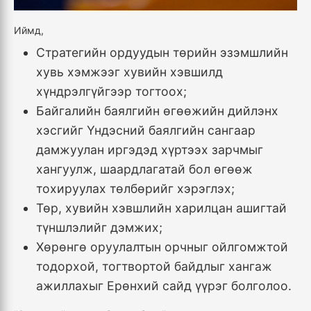
Иймд,
Стратегийн ордуудын төрийн эзэмшлийн
хувь хэмжээг хувийн хэвшилд
хүндрэлгүйгээр тогтоох;
Байгалийн баялгийн өгөөжийн дийлэнх
хэсгийг Үндэсний баялгийн сангаар
дамжуулан иргэдэд хүртээх зарчмыг
хангуулж, шаардлагатай бол өгөөж
тохируулах төлбөрийг хэрэглэх;
Төр, хувийн хэвшлийн харилцан ашигтай
түншлэлийг дэмжих;
Хөрөнгө оруулалтын орчныг ойлгомжтой
тодорхой, тогтвортой байдлыг хангаж
ажиллахыг Ерөнхий сайд үүрэг болголоо.