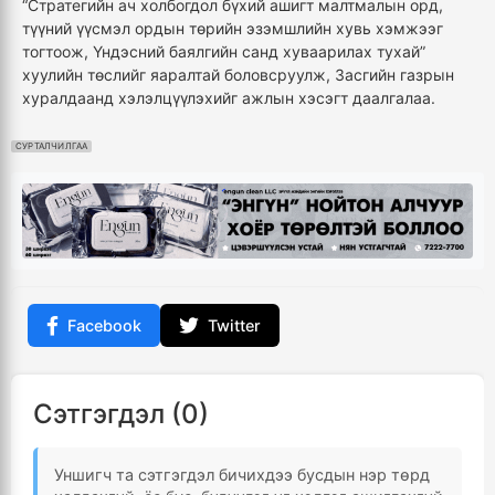
“Стратегийн ач холбогдол бүхий ашигт малтмалын орд,
түүний үүсмэл ордын төрийн эзэмшлийн хувь хэмжээг
тогтоож, Үндэсний баялгийн санд хуваарилах тухай”
хуулийн төслийг яаралтай боловсруулж, Засгийн газрын
хуралдаанд хэлэлцүүлэхийг ажлын хэсэгт даалгалаа.
СУРТАЛЧИЛГАА
Facebook
Twitter
Сэтгэгдэл (0)
Уншигч та сэтгэгдэл бичихдээ бусдын нэр төрд