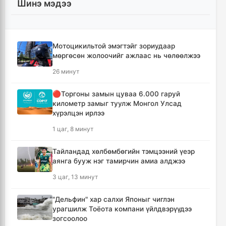
Шинэ мэдээ
Мотоцикильтой эмэгтэйг зориудаар
мөргөсөн жолоочийг ажлаас нь чөлөөлжээ
26 минут
🔴Торгоны замын цуваа 6.000 гаруй
километр замыг туулж Монгол Улсад
хүрэлцэн ирлээ
1 цаг, 8 минут
Тайландад хөлбөмбөгийн тэмцээний үеэр
аянга бууж нэг тамирчин амиа алджээ
3 цаг, 13 минут
"Дельфин" хар салхи Японыг чиглэн
урагшилж Тоёота компани үйлдвэрүүдээ
зогсоолоо