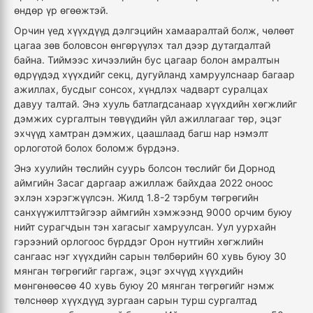
өндөр үр өгөөжтэй.
Орчин үед хүүхдүүд дэлгэцийн хамааралтай болж, чөлөөт
цагаа зөв боловсон өнгөрүүлэх тал дээр дутагдалтай
байна. Тиймээс хичээлийн бус цагаар болон амралтын
өдрүүдэд хүүхдийг секц, дугуйланд хамруулснаар багаар
ажиллах, бусдыг сонсох, хүндлэх чадварт суралцах
давуу талтай. Энэ хууль батлагдсанаар хүүхдийн хөгжлийг
дэмжих сургалтын төвүүдийн үйл ажиллагааг төр, эцэг
эхчүүд хамтран дэмжих, цаашлаад багш нар нэмэлт
орлоготой болох боломж бүрдэнэ.
Энэ хуулийн төслийн суурь болсон төслийг би Дорнод
аймгийн Засаг даргаар ажиллаж байхдаа 2022 оноос
эхлэн хэрэгжүүлсэн. Жилд 1.8-2 тэрбум төгрөгийн
санхүүжилттэйгээр аймгийн хэмжээнд 9000 орчим буюу
нийт сурагчдын тэн хагасыг хамруулсан. Уул уурхайн
гэрээний орлогоос бүрддэг Орон нутгийн хөгжлийн
сангаас нэг хүүхдийн сарын төлбөрийн 60 хувь буюу 30
мянган төгрөгийг гаргаж, эцэг эхчүүд хүүхдийн
мөнгөнөөсөө 40 хувь буюу 20 мянган төгрөгийг нэмж
төлснөөр хүүхдүүд зургаан сарын турш сургалтад