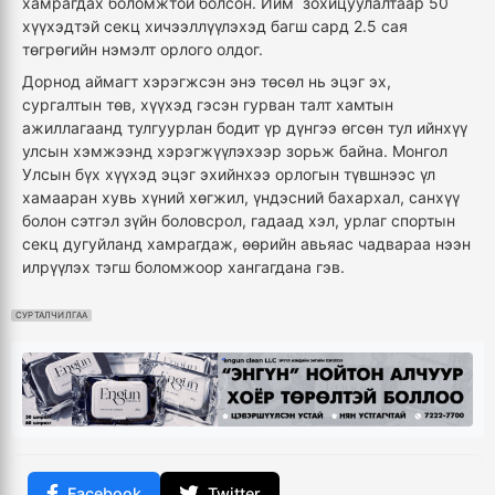
хамрагдах боломжтой болсон. Ийм зохицуулалтаар 50
хүүхэдтэй секц хичээллүүлэхэд багш сард 2.5 сая
төгрөгийн нэмэлт орлого олдог.
Дорнод аймагт хэрэгжсэн энэ төсөл нь эцэг эх,
сургалтын төв, хүүхэд гэсэн гурван талт хамтын
ажиллагаанд тулгуурлан бодит үр дүнгээ өгсөн тул ийнхүү
улсын хэмжээнд хэрэгжүүлэхээр зорьж байна. Монгол
Улсын бүх хүүхэд эцэг эхийнхээ орлогын түвшнээс үл
хамааран хувь хүний хөгжил, үндэсний бахархал, санхүү
болон сэтгэл зүйн боловсрол, гадаад хэл, урлаг спортын
секц дугуйланд хамрагдаж, өөрийн авьяас чадвараа нээн
илрүүлэх тэгш боломжоор хангагдана гэв.
СУРТАЛЧИЛГАА
Facebook
Twitter