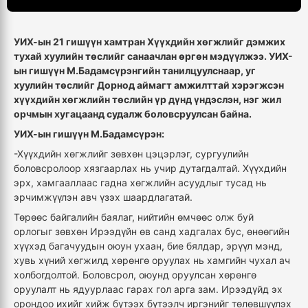
УИХ-ын 21 гишүүн хамтран Хүүхдийн хөгжлийг дэмжих
тухай хуулийн төслийг санаачлан өргөн мэдүүлжээ. УИХ-
ын гишүүн М.Бадамсүрэнгийн танилцуулснаар, уг
хуулийн төслийг Дорнод аймагт амжилттай хэрэгжсэн
хүүхдийн хөгжлийн төслийн үр дүнд үндэслэн, нэг жил
орчмын хугацаанд судалж боловсруулсан байна.
УИХ-ын гишүүн М.Бадамсүрэн:
-Хүүхдийн хөгжлийг зөвхөн цэцэрлэг, сургуулийн
боловсролоор хязгаарлах нь учир дутагдалтай. Хүүхдийн
эрх, хамгааллаас гадна хөгжлийн асуудлыг тусад нь
эрчимжүүлэн авч үзэх шаардлагатай.
Төрөөс байгалийн баялаг, нийтийн өмчөөс олж буй
орлогыг зөвхөн Ирээдүйн өв санд хадгалах бус, өнөөгийн
хүүхэд багачуудын оюун ухаан, бие бялдар, эрүүл мэнд,
хувь хүний хөгжилд хөрөнгө оруулах нь хамгийн чухал ач
холбогдолтой. Боловсрол, оюунд оруулсан хөрөнгө
оруулалт нь ядуурлаас гарах гол арга зам. Ирээдүйд эх
орондоо ихийг хийж бүтээх бүтээлч иргэнийг төлөвшүүлэх