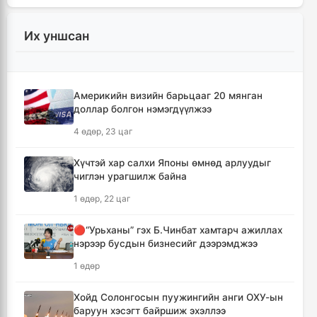
3 цаг, 28 минут
Их уншсан
Ихэнх нутгаар солигдмол үүлтэй
3 цаг, 38 минут
Америкийн визийн барьцааг 20 мянган
🔴ЦЕГ: Орон сууцны залилангийн хэргээр
доллар болгон нэмэгдүүлжээ
2,918 иргэн 53.3 тэрбум төгрөгөөр хохирчээ
4 өдөр, 23 цаг
18 цаг, 28 минут
Хүчтэй хар салхи Японы өмнөд арлуудыг
🔴УБЕГ: Баригдаж дуусаагүй барилгууд
чиглэн урагшилж байна
давхардсан тоогоор 21.2 их наяд төгрөгийн
барьцаанд байна
1 өдөр, 22 цаг
18 цаг, 29 минут
🔴“Урьханы” гэх Б.Чинбат хамтарч ажиллах
нэрээр бусдын бизнесийг дээрэмджээ
🔴С.Амарсайхан: Баригдаж дуусаагүй
барилгын бүртгэлийг хийж, иргэдийг
1 өдөр
хохирохоос урьдчилан сэргийлнэ
19 цаг, 24 минут
Хойд Солонгосын пуужингийн анги ОХУ-ын
баруун хэсэгт байршиж эхэллээ