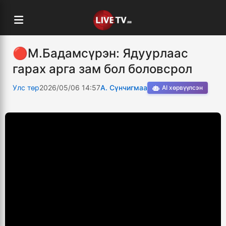
🔴М.Бадамсүрэн: Ядуурлаас
гарах арга зам бол боловсрол
Улс төр
2026/05/06 14:57
А. Сүнчигмаа
AI хөрвүүлсэн