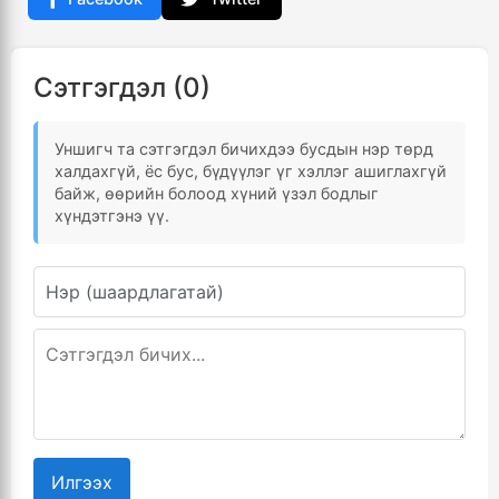
Сэтгэгдэл (0)
Уншигч та сэтгэгдэл бичихдээ бусдын нэр төрд
халдахгүй, ёс бус, бүдүүлэг үг хэллэг ашиглахгүй
байж, өөрийн болоод хүний үзэл бодлыг
хүндэтгэнэ үү.
Илгээх