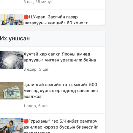
3 цаг, 58 минут
🔴Н.Учрал: Засгийн газар
шатахууны нөөцийг 60 хоногт
хүргэж, үнийн өсөлтийн шокоос
иргэдээ хамгаална
Их уншсан
5 цаг, 35 минут
Хүчтэй хар салхи Японы өмнөд
"Дельфин" хар салхи Японы өмнөд
арлуудыг чиглэн урагшилж байна
арлуудыг дайрч ихээхэн хохирол
3 өдөр, 5 цаг
учрууллаа
8 цаг, 20 минут
Цалинтай ээжийн тэтгэмжийг 500
мянгад хүргэх өргөдөлд санал авч
АНУ-ын Сенат Оросын эсрэг хориг
эхэлжээ
арга хэмжээ авах хуулийн төслийг
1 өдөр, 6 цаг
баталлаа
8 цаг, 55 минут
🔴“Урьханы” гэх Б.Чинбат хамтарч
ажиллах нэрээр бусдын бизнесийг
Сэлэнгэ аймагт 70 МВт-ын
дээрэмджээ