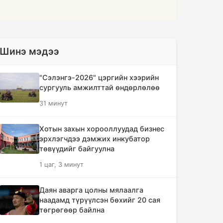
Шинэ мэдээ
"Сэлэнгэ-2026" цэргийн хээрийн
сургууль амжилттай өндөрлөлөө
31 минут
Хотын захын хорооллуудад бизнес
эрхлэгчдээ дэмжих инкубатор
төвүүдийг байгуулна
1 цаг, 3 минут
Даян аварга цолны мялаалга
наадамд түрүүлсэн бөхийг 20 сая
төгрөгөөр байлна