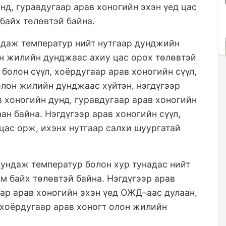
нд, гуравдугаар арав хоногийн эхэн үед цас
байх төлөвтэй байна.
даж температур нийт нутгаар дунджийн
он жилийн дунджаас ахиу цас орох төлөвтэй
 болон сүүл, хоёрдугаар арав хоногийн сүүл,
олон жилийн дунджаас хүйтэн, нэгдүгээр
в хоногийн дунд, гуравдугаар арав хоногийн
ан байна. Нэгдүгээр арав хоногийн сүүл,
 цас орж, ихэнх нутгаар салхи шуургатай
ундаж температур болон хур тунадас нийт
 байх төлөвтэй байна. Нэгдүгээр арав
аар арав хоногийн эхэн үед ОЖД–аас дулаан,
, хоёрдугаар арав хоногт олон жилийн