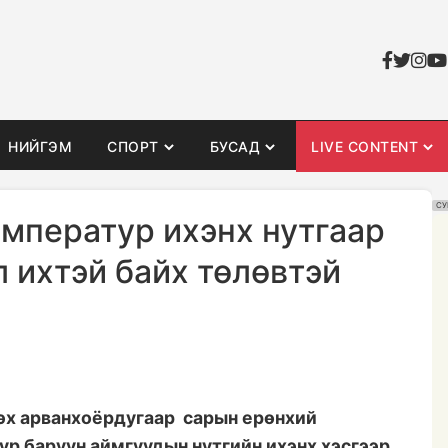
НИЙГЭМ
СПОРТ
БУСАД
LIVE CONTENT
СУ
емператур ихэнх нутгаар
л ихтэй байх төлөвтэй
рэх арванхоёрдугаар сарын ерөнхий
р баруун аймгуудын нутгийн ихэнх хэсгээр