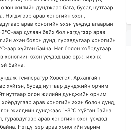
олон жилийн дунджаас бага, бусад нутгаар
. Нэгдүгээр арав хоногийн эхэн,
авдугаар арав хоногийн эхэн үеүдэд агаарын
2°С-аар дулаан байх бол нэгдүгээр арав
огийн эхэн болон дунд, гуравдугаар хоногийн
°С-аар хүйтэн байна. Нэг болон хоёрдугаар
в хоногийн эхэн үеүдэд цас орж, ихэнх
тэй байна.
дундаж температур Хөвсгөл, Архангайн
ас хүйтэн, бусад нутгаар дунджийн орчим
ийт нутгаар олон жилийн дунджийн орчим
, хоёрдугаар арав хоногийн эхэн болон дунд,
олон жилдийн дунджаас 1-3°С хүйтэн байна.
л, гуравдугаар арав хоногийн эхэн үеүдэд
байна. Нэгдүгээр арав хоногийн зарим