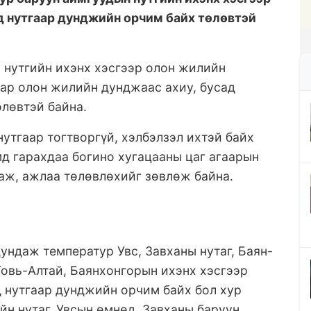
д нутгаар дунджийн орчим байх төлөвтэй
 нутгийн ихэнх хэсгээр олон жилийн
аар олон жилийн дунджаас ахиу, бусад
лөвтэй байна.
утгаар тогтворгүй, хэлбэлзэл ихтэй байх
мд гарахдаа богино хугацааны цаг агаарын
аж, ажлаа төлөвлөхийг зөвлөж байна.
ундаж температур Увс, Завханы нутаг, Баян-
Говь-Алтай, Баянхонгорын ихэнх хэсгээр
 нутгаар дунджийн орчим байх бол хур
йн нутаг, Увсын өмнөд, Завханы баруун,