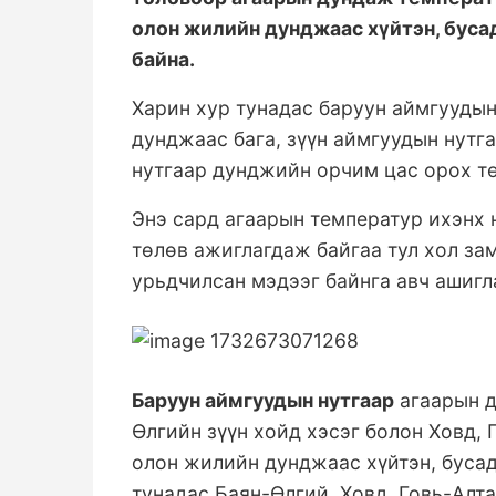
олон жилийн дунджаас хүйтэн, буса
байна.
Харин хур тунадас баруун аймгуудын
дунджаас бага, зүүн аймгуудын нутг
нутгаар дунджийн орчим цас орох тө
Энэ сард агаарын температур ихэнх н
төлөв ажиглагдаж байгаа тул хол за
урьдчилсан мэдээг байнга авч ашигл
Баруун аймгуудын нутгаар
агаарын д
Өлгийн зүүн хойд хэсэг болон Ховд, 
олон жилийн дунджаас хүйтэн, бусад
тунадас Баян-Өлгий, Ховд, Говь-Алта