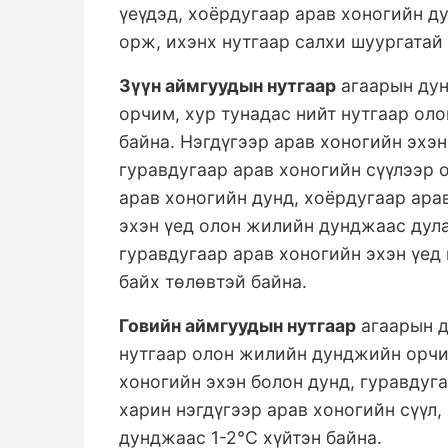
үеүдэд, хоёрдугаар арав хоногийн ду
орж, ихэнх нутгаар салхи шуургатай 
Зүүн аймгуудын нутгаар
агаарын дун
орчим, хур тунадас нийт нутгаар ол
байна. Нэгдүгээр арав хоногийн эхэн
гуравдугаар арав хоногийн сүүлээр 
арав хоногийн дунд, хоёрдугаар ара
эхэн үед олон жилийн дунджаас дула
гуравдугаар арав хоногийн эхэн үед
байх төлөвтэй байна.
Говийн аймгуудын нутгаар
агаарын д
нутгаар олон жилийн дунджийн орчим
хоногийн эхэн болон дунд, гуравдуг
харин нэгдүгээр арав хоногийн сүүл
дунджаас 1-2°С хүйтэн байна.