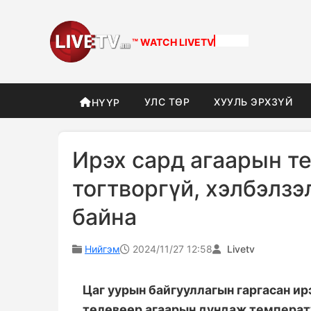
™ WATCH
LIVETV
УЛС ТӨР
ХУУЛЬ ЭРХЗҮЙ
НҮҮР
Ирэх сард агаарын т
тогтворгүй, хэлбэлзэ
байна
Нийгэм
2024/11/27 12:58
Livetv
Цаг уурын байгууллагын гаргасан и
төлөвөөр агаарын дундаж температу