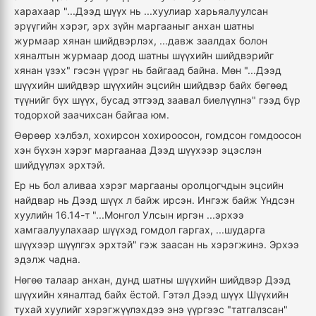
харахаар "...Дээд шүүх нь ...хуулиар харьяалуулсан
эрүүгийн хэрэг, эрх зүйн маргааныг анхан шатны
журмаар хянан шийдвэрлэх, ...давж заалдах болон
хяналтын журмаар доод шатны шүүхийн шийдвэрийг
хянан үзэх" гэсэн үүрэг нь байгаад байна. Мөн "...Дээд
шүүхийн шийдвэр шүүхийн эцсийн шийдвэр байх бөгөөд
түүнийг бүх шүүх, бусад этгээд заавал биелүүлнэ" гээд бүр
тодорхой заачихсан байгаа юм.
Өөрөөр хэлбэл, хохирсон хохироосон, гомдсон гомдоосон
хэн бүхэн хэрэг маргаанаа Дээд шүүхээр эцэслэн
шийдүүлэх эрхтэй.
Ер нь бол аливаа хэрэг маргааны оролцогчдын эцсийн
найдвар нь Дээд шүүх л байж ирсэн. Ингэж байж Үндсэн
хуулийн 16.14-т "...Монгол Улсын иргэн ...эрхээ
хамгаалуулахаар шүүхэд гомдол гаргах, ...шударга
шүүхээр шүүлгэх эрхтэй" гэж заасан нь хэрэгжинэ. Эрхээ
эдэлж чадна.
Нөгөө талаар анхан, дунд шатны шүүхийн шийдвэр Дээд
шүүхийн хяналтад байх ёстой. Гэтэл Дээд шүүх Шүүхийн
тухай хуулийг хэрэгжүүлэхдээ энэ үүргээс "татгалзсан"