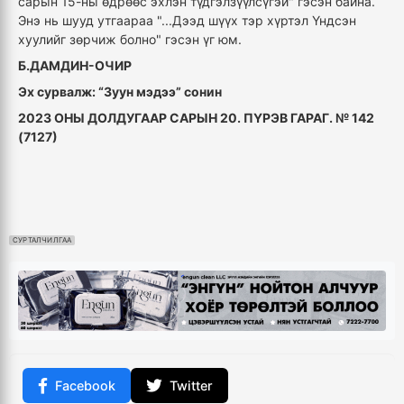
сарын 15-ны өдрөөс эхлэн түдгэлзүүлсүгэй" гэсэн байна.
Энэ нь шууд утгаараа "...Дээд шүүх тэр хүртэл Үндсэн
хуулийг зөрчиж болно" гэсэн үг юм.
Б.ДАМДИН-ОЧИР
Эх сурвалж: “Зуун мэдээ” сонин
2023 ОНЫ ДОЛДУГААР САРЫН 20. ПҮРЭВ ГАРАГ. № 142
(7127)
СУРТАЛЧИЛГАА
Facebook
Twitter