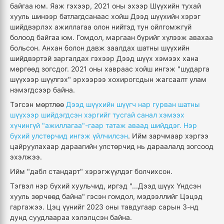
байгаа юм. Яаж гэхээр, 2021 оны эхээр Шүүхийн тухай
хууль шинээр батлагдсанаас хойш Дээд шүүхийн хэрэг
шийдвэрлэх ажиллагаа олон нийтэд тун ойлгомжгүй
болоод байгаа юм. Гомдол, маргаан бүрийг хүлээж авахаа
больсон. Анхан болон давж заалдах шатны шүүхийн
шийдвэртэй заргалдах гэхээр Дээд шүүх хэмээх хана
мөргөөд зогсдог. 2021 оны хавраас хойш ингэж "шударга
шүүхээр шүүлгэх" эрхээрээ хохирогсдын жагсаалт улам
нэмэгдсээр байна.
Тэгсэн мөртлөө
Дээд шүүхийн шүүгч нар гурван шатны
шүүхээр шийдэгдсэн хэргийг тусгай санал хэмээх
хүчингүй "ажиллагаа"-гаар татаж аваад шийддэг. Нэр
бүхий улстөрчид ингэж үйлчилсэн
. Ийм зарчмаар хэргээ
цайруулахаар дараагийн улстөрчид нь дараалалд зогсоод
эхэлжээ.
Ийм "дабл стандарт" хэрэгжүүлдэг болчихсон.
Тэгвэл нэр бүхий хуульчид, иргэд "...Дээд шүүх Үндсэн
хууль зөрчөөд байна" гэсэн гомдол, мэдээллийг Цэцэд
гаргажээ. Цэц үүнийг 2023 оны тавдугаар сарын 3-нд
дунд суудлаараа хэлэлцсэн байна.