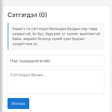
Сэтгэгдэл (0)
Уншигч та сэтгэгдэл бичихдээ бусдын нэр төрд
халдахгүй, ёс бус, бүдүүлэг үг хэллэг ашиглахгүй
байж, өөрийн болоод хүний үзэл бодлыг
хүндэтгэнэ үү.
Илгээх