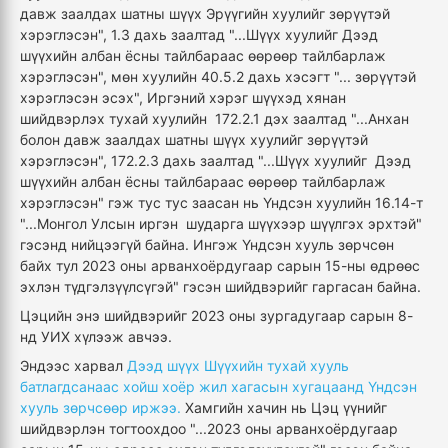
давж заалдах шатны шүүх Эрүүгийн хуулийг зөрүүтэй
хэрэглэсэн", 1.3 дахь заалтад "...Шүүх хуулийг Дээд
шүүхийн албан ёсны тайлбараас өөрөөр тайлбарлаж
хэрэглэсэн", мөн хуулийн 40.5.2 дахь хэсэгт "... зөрүүтэй
хэрэглэсэн эсэх", Иргэний хэрэг шүүхэд хянан
шийдвэрлэх тухай хуулийн 172.2.1 дэх заалтад "...Анхан
болон давж заалдах шатны шүүх хуулийг зөрүүтэй
хэрэглэсэн", 172.2.3 дахь заалтад "...Шүүх хуулийг Дээд
шүүхийн албан ёсны тайлбараас өөрөөр тайлбарлаж
хэрэглэсэн" гэж тус тус заасан нь Үндсэн хуулийн 16.14-т
"...Монгол Улсын иргэн шударга шүүхээр шүүлгэх эрхтэй"
гэсэнд нийцээгүй байна. Ингэж Үндсэн хууль зөрчсөн
байх тул 2023 оны арванхоёрдугаар сарын 15-ны өдрөөс
эхлэн түдгэлзүүлсүгэй" гэсэн шийдвэрийг гаргасан байна.
Цэцийн энэ шийдвэрийг 2023 оны зургадугаар сарын 8-
нд УИХ хүлээж авчээ.
Эндээс харвал
Дээд шүүх Шүүхийн тухай хууль
батлагдсанаас хойш хоёр жил хагасын хугацаанд Үндсэн
хууль зөрчсөөр иржээ.
Хамгийн хачин нь Цэц үүнийг
шийдвэрлэн тогтоохдоо "...2023 оны арванхоёрдугаар