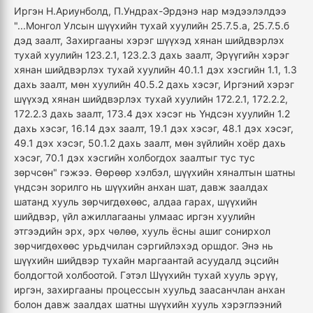
Иргэн Н.Ариунболд, П.Ундрах-Эрдэнэ нар мэдээлэлдээ
"...Монгол Улсын шүүхийн тухай хуулийн 25.7.5.а, 25.7.5.б
дэд заалт, Захиргааны хэрэг шүүхэд хянан шийдвэрлэх
тухай хуулийн 123.2.1, 123.2.3 дахь заалт, Эрүүгийн хэрэг
хянан шийдвэрлэх тухай хуулийн 40.1.1 дэх хэсгийн 1.1, 1.3
дахь заалт, мөн хуулийн 40.5.2 дахь хэсэг, Иргэний хэрэг
шүүхэд хянан шийдвэрлэх тухай хуулийн 172.2.1, 172.2.2,
172.2.3 дахь заалт, 173.4 дэх хэсэг нь Үндсэн хуулийн 1.2
дахь хэсэг, 16.14 дэх заалт, 19.1 дэх хэсэг, 48.1 дэх хэсэг,
49.1 дэх хэсэг, 50.1.2 дахь заалт, мөн зүйлийн хоёр дахь
хэсэг, 70.1 дэх хэсгийн холбогдох заалтыг тус тус
зөрчсөн" гэжээ. Өөрөөр хэлбэл, шүүхийн хяналтын шатны
үндсэн зорилго нь шүүхийн анхан шат, давж заалдах
шатанд хууль зөрчигдөхөөс, алдаа гарах, шүүхийн
шийдвэр, үйл ажиллагааны улмаас иргэн хуулийн
этгээдийн эрх, эрх чөлөө, хууль ёсны ашиг сонирхол
зөрчигдөхөөс урьдчилан сэргийлэхэд оршдог. Энэ нь
шүүхийн шийдвэр тухайн маргаантай асуудалд эцсийн
болдогтой холбоотой. Гэтэл Шүүхийн тухай хууль эрүү,
иргэн, захиргааны процессын хуульд заасанчлан анхан
болон давж заалдах шатны шүүхийн хууль хэрэглээний