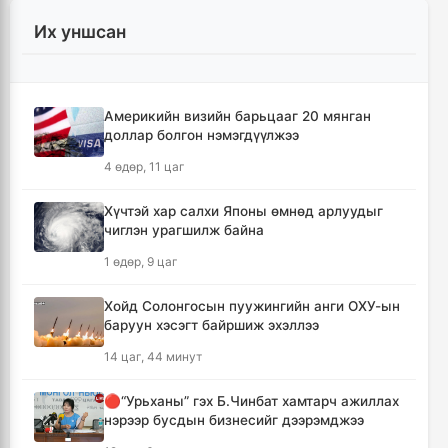
7 цаг, 6 минут
Их уншсан
УИХ-ын гишүүд БНСУ-ын Үндэсний
Ассамблейн гишүүдийг хүлээн авч уулзлаа
7 цаг, 31 минут
Америкийн визийн барьцааг 20 мянган
доллар болгон нэмэгдүүлжээ
Мексикийн ТикТок-чин шууд
4 өдөр, 11 цаг
дамжуулалтын үеэр буудуулж амиа алджээ
7 цаг, 58 минут
Хүчтэй хар салхи Японы өмнөд арлуудыг
чиглэн урагшилж байна
Кумамотогийн газар хөдлөлтийн улмаас
1 өдөр, 9 цаг
амиа алдагсдын тоо 38-д хүрчээ
8 цаг, 49 минут
Хойд Солонгосын пуужингийн анги ОХУ-ын
баруун хэсэгт байршиж эхэллээ
Төр хувийн хэвшлийн түншлэлээр нийслэлд
14 цаг, 44 минут
хэрэгжүүлэх төслийн жагсаалтад өөрчлөлт
оруулах тухай хэлэлцэж байна
🔴“Урьханы” гэх Б.Чинбат хамтарч ажиллах
9 цаг
нэрээр бусдын бизнесийг дээрэмджээ