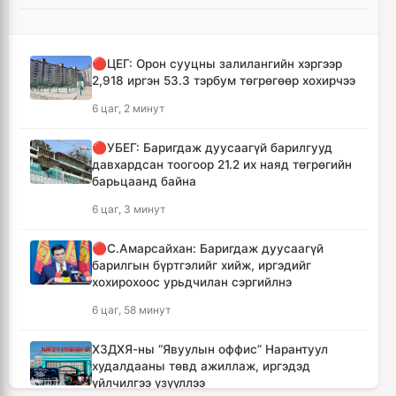
🔴ЦЕГ: Орон сууцны залилангийн хэргээр
2,918 иргэн 53.3 тэрбум төгрөгөөр хохирчээ
6 цаг, 2 минут
🔴УБЕГ: Баригдаж дуусаагүй барилгууд
давхардсан тоогоор 21.2 их наяд төгрөгийн
барьцаанд байна
6 цаг, 3 минут
🔴С.Амарсайхан: Баригдаж дуусаагүй
барилгын бүртгэлийг хийж, иргэдийг
хохирохоос урьдчилан сэргийлнэ
6 цаг, 58 минут
ХЗДХЯ-ны “Явуулын оффис” Нарантуул
худалдааны төвд ажиллаж, иргэдэд
үйлчилгээ үзүүллээ