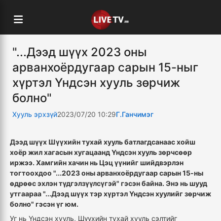
"...Дээд шүүх 2023 оны
арванхоёрдугаар сарын 15-ныг
хүртэл Үндсэн хууль зөрчиж
болно"
Хууль эрхзүй
2023/07/20 10:29
Г.Ганчимэг
Дээд шүүх Шүүхийн тухай хууль батлагдсанаас хойш
хоёр жил хагасын хугацаанд Үндсэн хууль зөрчсөөр
иржээ. Хамгийн хачин нь Цэц үүнийг шийдвэрлэн
тогтоохдоо "...2023 оны арванхоёрдугаар сарын 15-ны
өдрөөс эхлэн түдгэлзүүлсүгэй" гэсэн байна. Энэ нь шууд
утгаараа "...Дээд шүүх тэр хүртэл Үндсэн хуулийг зөрчиж
болно" гэсэн үг юм.
Уг нь Үндсэн хууль, Шүүхийн тухай хууль сэлтийг