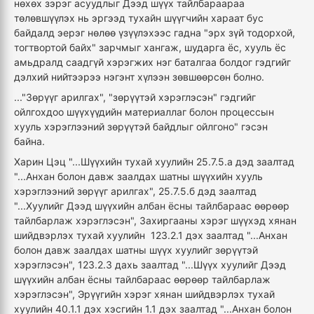
нөхөх зэрэг асуудлыг Дээд шүүх тайлбараараа
төлөвшүүлэх нь эргээд тухайн шүүгчийн хараат бус
байдалд эерэг нөлөө үзүүлэхээс гадна "эрх зүй тодорхой,
тогтвортой байх" зарчмыг хангаж, шударга ёс, хууль ёс
амьдралд саадгүй хэрэгжих нэг баталгаа болдог гэдгийг
дэлхий нийтээрээ нэгэнт хүлээн зөвшөөрсөн болно.
..."Зөрүүг арилгах", "зөрүүтэй хэрэглэсэн" гэдгийг
ойлгохдоо шүүхүүдийн материаллаг болон процессын
хууль хэрэглээний зөрүүтэй байдлыг ойлгоно" гэсэн
байна.
Харин Цэц "...Шүүхийн тухай хуулийн 25.7.5.а дэд заалтад
"...Анхан болон давж заалдах шатны шүүхийн хууль
хэрэглээний зөрүүг арилгах", 25.7.5.б дэд заалтад
"...Хуулийг Дээд шүүхийн албан ёсны тайлбараас өөрөөр
тайлбарлаж хэрэглэсэн", Захиргааны хэрэг шүүхэд хянан
шийдвэрлэх тухай хуулийн 123.2.1 дэх заалтад "...Анхан
болон давж заалдах шатны шүүх хуулийг зөрүүтэй
хэрэглэсэн", 123.2.3 дахь заалтад "...Шүүх хуулийг Дээд
шүүхийн албан ёсны тайлбараас өөрөөр тайлбарлаж
хэрэглэсэн", Эрүүгийн хэрэг хянан шийдвэрлэх тухай
хуулийн 40.1.1 дэх хэсгийн 1.1 дэх заалтад "...Анхан болон