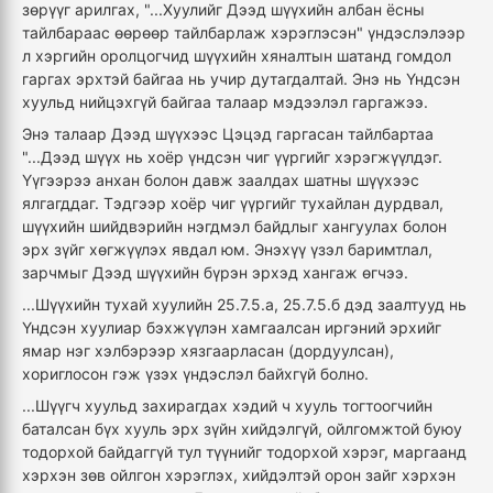
зөрүүг арилгах, "...Хуулийг Дээд шүүхийн албан ёсны
тайлбараас өөрөөр тайлбарлаж хэрэглэсэн" үндэслэлээр
л хэргийн оролцогчид шүүхийн хяналтын шатанд гомдол
гаргах эрхтэй байгаа нь учир дутагдалтай. Энэ нь Үндсэн
хуульд нийцэхгүй байгаа талаар мэдээлэл гаргажээ.
Энэ талаар Дээд шүүхээс Цэцэд гаргасан тайлбартаа
"...Дээд шүүх нь хоёр үндсэн чиг үүргийг хэрэгжүүлдэг.
Үүгээрээ анхан болон давж заалдах шатны шүүхээс
ялгагддаг. Тэдгээр хоёр чиг үүргийг тухайлан дурдвал,
шүүхийн шийдвэрийн нэгдмэл байдлыг хангуулах болон
эрх зүйг хөгжүүлэх явдал юм. Энэхүү үзэл баримтлал,
зарчмыг Дээд шүүхийн бүрэн эрхэд хангаж өгчээ.
...Шүүхийн тухай хуулийн 25.7.5.а, 25.7.5.б дэд заалтууд нь
Үндсэн хуулиар бэхжүүлэн хамгаалсан иргэний эрхийг
ямар нэг хэлбэрээр хязгаарласан (дордуулсан),
хориглосон гэж үзэх үндэслэл байхгүй болно.
...Шүүгч хуульд захирагдах хэдий ч хууль тогтоогчийн
баталсан бүх хууль эрх зүйн хийдэлгүй, ойлгомжтой буюу
тодорхой байдаггүй тул түүнийг тодорхой хэрэг, маргаанд
хэрхэн зөв ойлгон хэрэглэх, хийдэлтэй орон зайг хэрхэн