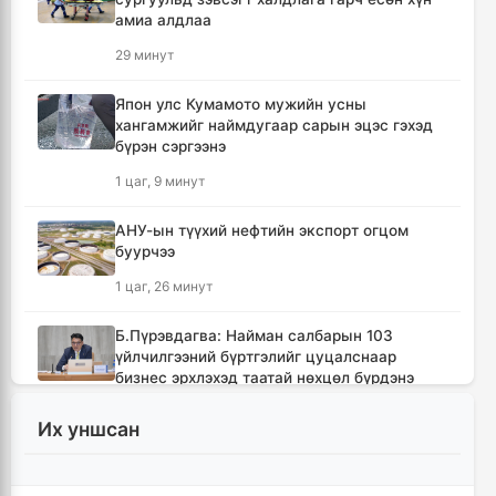
амиа алдлаа
29 минут
Япон улс Кумамото мужийн усны
хангамжийг наймдугаар сарын эцэс гэхэд
бүрэн сэргээнэ
1 цаг, 9 минут
АНУ-ын түүхий нефтийн экспорт огцом
буурчээ
1 цаг, 26 минут
Б.Пүрэвдагва: Найман салбарын 103
үйлчилгээний бүртгэлийг цуцалснаар
бизнес эрхлэхэд таатай нөхцөл бүрдэнэ
1 цаг, 47 минут
Их уншсан
Лимитгүй АИ-92 автобензин олгосон ШТС-
уудад торгууль ногдуулна