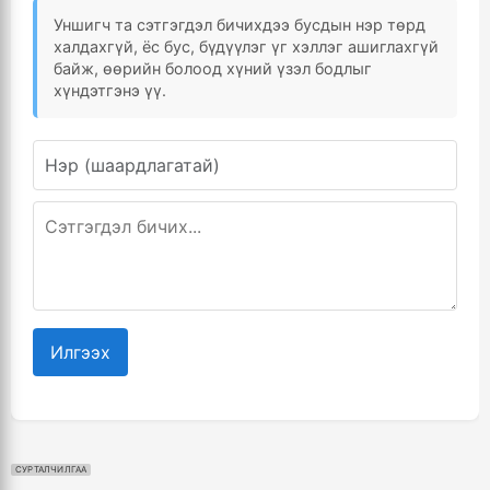
Уншигч та сэтгэгдэл бичихдээ бусдын нэр төрд
халдахгүй, ёс бус, бүдүүлэг үг хэллэг ашиглахгүй
байж, өөрийн болоод хүний үзэл бодлыг
хүндэтгэнэ үү.
Илгээх
СУРТАЛЧИЛГАА