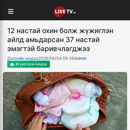
12 настай охин болж жүжиглэн
айлд амьдарсан 37 настай
эмэгтэй баривчлагджээ
Дэлхийн мэдээ
2026/06/04 09:38
Admin
AI үүсгэсэн мэдээ