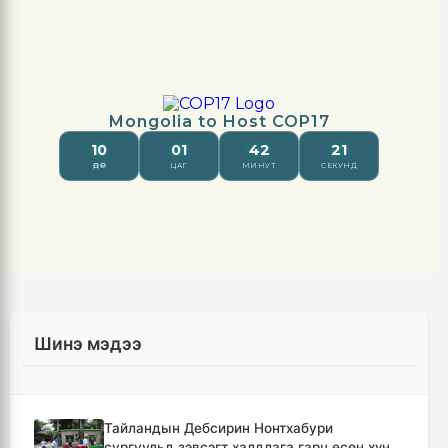
Шинэ мэдээ
Тайландын Дебсирин Нонтхабури
сургуульд зэвсэгт халдлага гарч есөн хүн