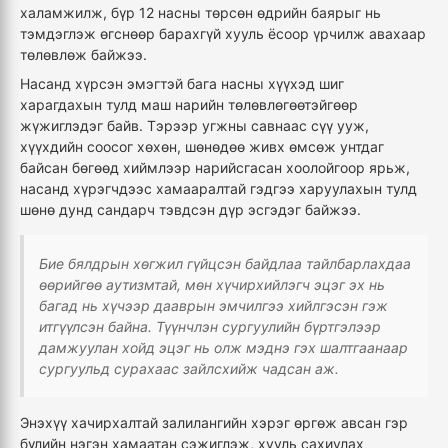
халамжилж, бүр 12 насны төрсөн өдрийн баярыг нь
тэмдэглэж өгснөөр барахгүй хууль ёсоор үрчилж авахаар
төлөвлөж байжээ.
Насанд хүрсэн эмэгтэй бага насны хүүхэд шиг
харагдахын тулд маш нарийн төлөвлөгөөтэйгөөр
жүжиглэдэг байв. Тэрээр угжны савнаас сүү ууж,
хүүхдийн соосог хөхөн, шөнөдөө живх өмсөж унтдаг
байсан бөгөөд хиймлээр нарийсгасан хоолойгоор ярьж,
насанд хүрэгчдээс хамааралтай гэдгээ харуулахын тулд
шөнө дунд сандарч тэвдсэн дүр эсгэдэг байжээ.
Бие бялдрын хөгжил гүйцсэн байдлаа тайлбарлахдаа
өөрийгөө аутизмтай, мөн хүчирхийлэгч эцэг эх нь
багад нь хүчээр дааврын эмчилгээ хийлгэсэн гэж
итгүүлсэн байна. Түүнчлэн сургуулийн бүртгэлээр
дамжуулан хойд эцэг нь олж мэднэ гэх шалтгаанаар
сургуульд сурахаас зайлсхийж чадсан аж.
Энэхүү хачирхалтай залилангийн хэрэг өргөж авсан гэр
бүлийн нэгэн хамаатан сэжиглэж, хууль сахиулах