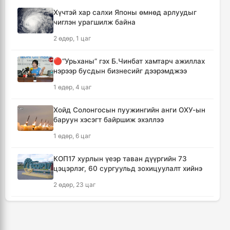
3 цаг, 12 минут
Хүчтэй хар салхи Японы өмнөд арлуудыг
чиглэн урагшилж байна
Цалинтай ээжийн тэтгэмжийг 500 мянгад
2 өдөр, 1 цаг
хүргэх өргөдөлд санал авч эхэлжээ
3 цаг, 21 минут
🔴“Урьханы” гэх Б.Чинбат хамтарч ажиллах
нэрээр бусдын бизнесийг дээрэмджээ
Мотоцикильтой эмэгтэйг зориудаар
1 өдөр, 4 цаг
мөргөсөн жолоочийг ажлаас нь чөлөөлжээ
4 цаг, 8 минут
Хойд Солонгосын пуужингийн анги ОХУ-ын
баруун хэсэгт байршиж эхэллээ
🔴Торгоны замын цуваа 6.000 гаруй
1 өдөр, 6 цаг
километр замыг туулж Монгол Улсад
хүрэлцэн ирлээ
КОП17 хурлын үеэр таван дүүргийн 73
4 цаг, 50 минут
цэцэрлэг, 60 сургуульд зохицуулалт хийнэ
2 өдөр, 23 цаг
Тайландад хөлбөмбөгийн тэмцээний үеэр
аянга бууж нэг тамирчин амиа алджээ
ТАНИЛЦ: Наймдугаар сард олгох нийгмийн
6 цаг, 55 минут
халамжийн тэтгэвэр, тэтгэмж, хөнгөлөлт,
тусламжийн хуваарь