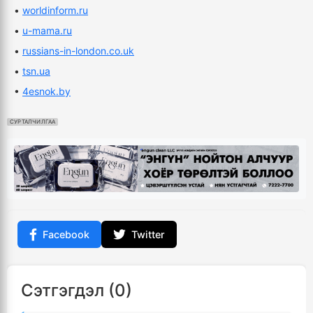
•
worldinform.ru
•
u-mama.ru
•
russians-in-london.co.uk
•
tsn.ua
•
4esnok.by
СУРТАЛЧИЛГАА
Facebook
Twitter
Сэтгэгдэл (0)