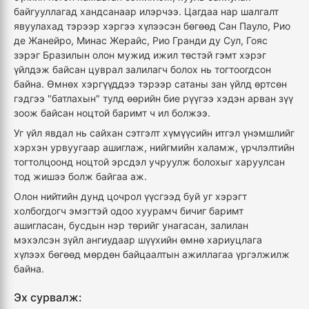
байгууллагад хандсанаар илэрчээ. Цагдаа нар шалгалт
явуулахад тэрээр хэргээ хүлээсэн бөгөөд Сан Пауло, Рио
де Жанейро, Минас Жерайс, Рио Гранди ду Сул, Гояс
зэрэг Бразилын олон мужид ижил төстэй гэмт хэрэг
үйлдэж байсан цуврал залилагч болох нь тогтоогдсон
байна. Өмнөх хэргүүддээ тэрээр сатаны зан үйлд өртсөн
гэдгээ "батлахын" тулд өөрийн бие рүүгээ хэдэн арван зүү
зоож байсан ноцтой баримт ч ил болжээ.
Уг үйл явдал нь сайхан сэтгэлт хүмүүсийн итгэл үнэмшлийг
хэрхэн урвуугаар ашиглаж, нийгмийн халамж, үрчлэлтийн
тогтолцоонд ноцтой эрсдэл учруулж болохыг харуулсан
тод жишээ болж байгаа аж.
Олон нийтийн дунд цочрол үүсгээд буй уг хэрэгт
холбогдогч эмэгтэй одоо хуурамч бичиг баримт
ашигласан, бусдын нэр төрийг унагасан, залилан
мэхэлсэн зүйл ангиудаар шүүхийн өмнө хариуцлага
хүлээх бөгөөд мөрдөн байцаалтын ажиллагаа үргэлжилж
байна.
Эх сурвалж: