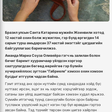
Бразил улсын Санта Катарина мужийн Жоинвили хотод
12 настай охин болж жүжиглэн, гэр бүлд өргөгдөн 14
сарын турш амьдарсан 37 настай эмэгтэйг цагдаагийн
байгууллагаас баривчилжээ.
Аманда Мариа Соуза Оливейра гэгч нь залилан болон
бичиг баримт хуурамчаар үйлдсэн хэргээр
саатуулагдсан бөгөөд өөрийгөө гэр бүлийн
хүчирхийллээс зугтсан "Габриеле" хэмээх охин хэмээн
бусдыг итгүүлж чадсан байна.
Гэмт этгээд анх орон нутгийн сүмд хандахдаа хойд бүс
нутгаас ирсэн, эцэг эх нь харгис хэрцгийгээр зодож,
сатаны зан үйлд ашигладаг байсан хэмээн худал ярьжээ.
Сүмийн итгэгчид түүнд санхүүгийн болон орон байрны
тусламж үзүүлсний эцэст нэгэн гэр бүл өрөвдөн гэртээ
авсан байна. Тэд түүнийг төрсөн охин шигээ хайрлан