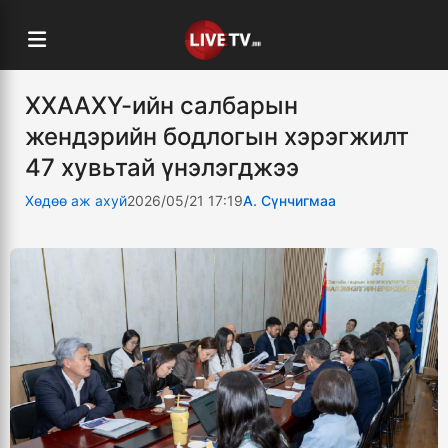
ХХААХҮ-ийн салбарын
жендэрийн бодлогын хэрэгжилт
47 хувьтай үнэлэгджээ
Хөдөө аж ахуй
2026/05/21 17:19
А. Сүнчигмаа