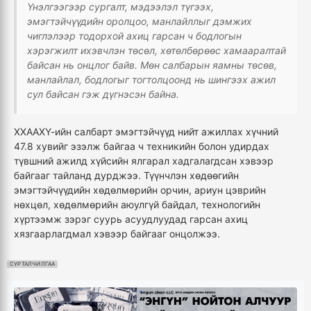
Үнэлгээгээр сургалт, мэдээлэл түгээх,
эмэгтэйчүүдийн оролцоо, манлайллыг дэмжих
чиглэлээр тодорхой ахиц гарсан ч бодлогын
хэрэгжилт ихэвчлэн төсөл, хөтөлбөрөөс хамааралтай
байсан нь онцлог байв. Мөн салбарын яамны төсөв,
манлайлал, бодлогыг тогтолцоонд нь шингээх ажил
сул байсан гэж дүгнэсэн байна.
ХХААХҮ-ийн салбарт эмэгтэйчүүд нийт ажиллах хүчний
47.8 хувийг эзэлж байгаа ч техникийн болон удирдах
түвшний ажилд хүйсийн ялгарал хадгалагдсан хэвээр
байгааг тайланд дурджээ. Түүнчлэн хөдөөгийн
эмэгтэйчүүдийн хөдөлмөрийн орчин, ариун цэврийн
нөхцөл, хөдөлмөрийн аюулгүй байдал, технологийн
хүртээмж зэрэг суурь асуудлуудад гарсан ахиц
хязгаарлагдмал хэвээр байгааг онцолжээ.
СУРТАЛЧИЛГАА