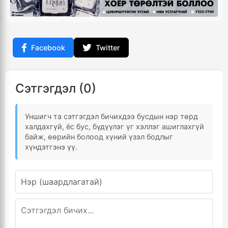
Facebook
Twitter
Сэтгэгдэл (0)
Уншигч та сэтгэгдэл бичихдээ бусдын нэр төрд
халдахгүй, ёс бус, бүдүүлэг үг хэллэг ашиглахгүй
байж, өөрийн болоод хүний үзэл бодлыг
хүндэтгэнэ үү.