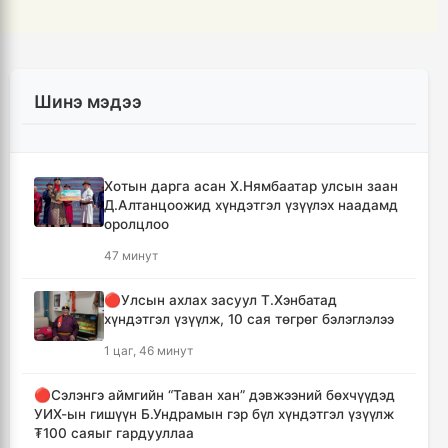
Шинэ мэдээ
Хотын дарга асан Х.Нямбаатар улсын заан
Д.Алтанцоожид хүндэтгэл үзүүлэх наадамд
оролцлоо
47 минут
🔴Улсын ахлах засуул Т.Хэнбатад
хүндэтгэл үзүүлж, 10 сая төгрөг бэлэглэлээ
1 цаг, 46 минут
🔴Сэлэнгэ аймгийн “Таван хан” дэвжээний бөхчүүдэд
УИХ-ын гишүүн Б.Ундрамын гэр бүл хүндэтгэл үзүүлж
₮100 саяыг гардууллаа