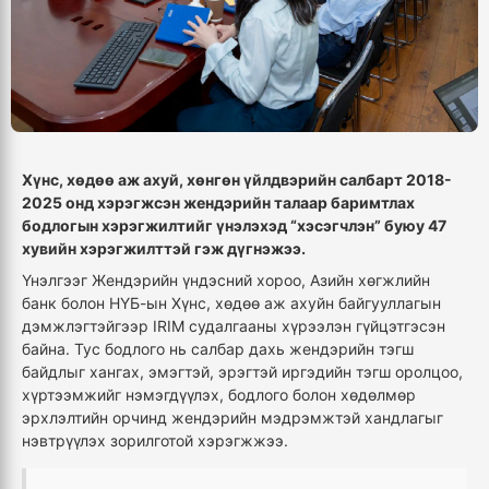
Хүнс, хөдөө аж ахуй, хөнгөн үйлдвэрийн салбарт 2018-
2025 онд хэрэгжсэн жендэрийн талаар баримтлах
бодлогын хэрэгжилтийг үнэлэхэд “хэсэгчлэн” буюу 47
хувийн хэрэгжилттэй гэж дүгнэжээ.
Үнэлгээг Жендэрийн үндэсний хороо, Азийн хөгжлийн
банк болон НҮБ-ын Хүнс, хөдөө аж ахуйн байгууллагын
дэмжлэгтэйгээр IRIM судалгааны хүрээлэн гүйцэтгэсэн
байна. Тус бодлого нь салбар дахь жендэрийн тэгш
байдлыг хангах, эмэгтэй, эрэгтэй иргэдийн тэгш оролцоо,
хүртээмжийг нэмэгдүүлэх, бодлого болон хөдөлмөр
эрхлэлтийн орчинд жендэрийн мэдрэмжтэй хандлагыг
нэвтрүүлэх зорилготой хэрэгжжээ.