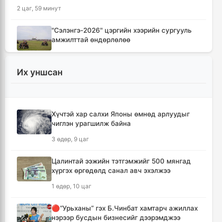
2 цаг, 59 минут
"Сэлэнгэ-2026" цэргийн хээрийн сургууль
амжилттай өндөрлөлөө
4 цаг, 32 минут
Их уншсан
Хотын захын хорооллуудад бизнес
эрхлэгчдээ дэмжих инкубатор төвүүдийг
байгуулна
5 цаг, 3 минут
Хүчтэй хар салхи Японы өмнөд арлуудыг
чиглэн урагшилж байна
Даян аварга цолны мялаалга наадамд
3 өдөр, 9 цаг
түрүүлсэн бөхийг 20 сая төгрөгөөр байлна
7 цаг, 59 минут
Цалинтай ээжийн тэтгэмжийг 500 мянгад
хүргэх өргөдөлд санал авч эхэлжээ
🔴Н.Учрал: Засгийн газар шатахууны
1 өдөр, 10 цаг
нөөцийг 60 хоногт хүргэж, үнийн өсөлтийн
шокоос иргэдээ хамгаална
🔴“Урьханы” гэх Б.Чинбат хамтарч ажиллах
9 цаг, 35 минут
нэрээр бусдын бизнесийг дээрэмджээ