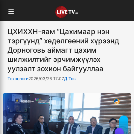
ЦХИХХН-яам “Цахимаар нэн
тэргүүнд” хөдөлгөөний хүрээнд
Дорноговь аймагт цахим
шилжилтийг эрчимжүүлэх
уулзалт зохион байгууллаа
Технологи
2026/03/26 17:07
Д.Төв