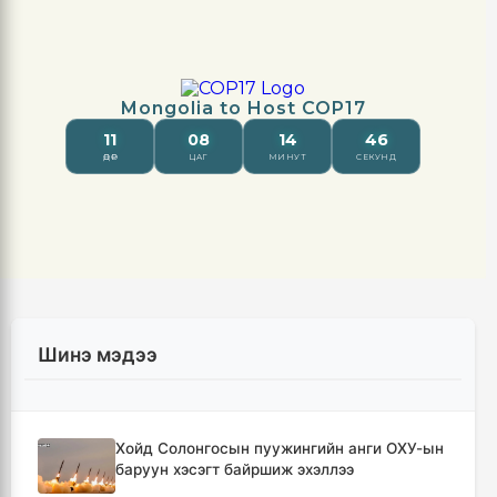
Шинэ мэдээ
Хойд Солонгосын пуужингийн анги ОХУ-ын
баруун хэсэгт байршиж эхэллээ