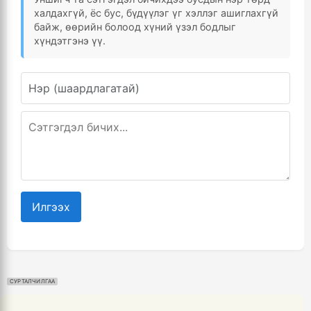
халдахгүй, ёс бус, бүдүүлэг үг хэллэг ашиглахгүй
байж, өөрийн болоод хүний үзэл бодлыг
хүндэтгэнэ үү.
Илгээх
СУРТАЛЧИЛГАА