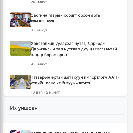
20 минут
Засгийн газрын хоригт орсон арга
хэмжээнүүд
33 минут
Хөвсгөлийн уулархаг нутаг, Дорнод-
Дарьгангын тал нутгаар дуу цахилгаантай
аадар бороо орно
49 минут
Татварын өртэй шатахуун импортлогч ААН-
үүдийн дансыг битүүмжлэхгүй
10 цаг, 42 минут
АНУ-ын Элчин сайдын яам нэн
Их уншсан
шаардлагагүй бол Монгол Улс руу аялахгүй
байхыг иргэддээ зөвлөжээ
15 цаг, 54 минут