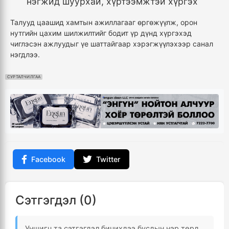
нэгжид шуурхай, хүртээмжтэй хүргэх
Талууд цаашид хамтын ажиллагааг өргөжүүлж, орон
нутгийн цахим шилжилтийг бодит үр дүнд хүргэхэд
чиглэсэн ажлуудыг үе шаттайгаар хэрэгжүүлэхээр санал
нэгдлээ.
СУРТАЛЧИЛГАА
Facebook
Twitter
Сэтгэгдэл (0)
Уншигч та сэтгэгдэл бичихдээ бусдын нэр төрд