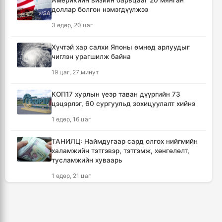
Америкийн визийн барьцааг 20 мянган
доллар болгон нэмэгдүүлжээ
Зүүн Азийн эрэгтэйчүүдийн волейболын
аварга шалгаруулах тэмцээн эхэллээ
3 өдөр, 20 цаг
16 цаг, 29 минут
Хүчтэй хар салхи Японы өмнөд арлуудыг
чиглэн урагшилж байна
🔴 ЗГ: Иргэд, ААН-үүд бензин, шатахууныг
хүссэн хэмжээгээрээ улсын хилээр оруулж
19 цаг, 27 минут
ирэх боломжтой
18 цаг, 43 минут
КОП17 хурлын үеэр таван дүүргийн 73
цэцэрлэг, 60 сургуульд зохицуулалт хийнэ
Хүчтэй хар салхи Японы өмнөд арлуудыг
1 өдөр, 16 цаг
чиглэн урагшилж байна
19 цаг, 27 минут
ТАНИЛЦ: Наймдугаар сард олгох нийгмийн
халамжийн тэтгэвэр, тэтгэмж, хөнгөлөлт,
тусламжийн хуваарь
Зарим голуудын усны түвшин 10-65 см
нэмэгджээ
1 өдөр, 21 цаг
20 цаг, 2 минут
🔴Б.Пүрэвдагва: С.Зоригийн хөшөөг хууль
бусаар зөөсөн этгээдүүдийг тогтоож,
Шатахууныг тэгш, сондгой дугаараар
өнөөдөртөө багтаан байранд нь буцааж
олгож эхэлснээр хүртээмж 2.5 дахин