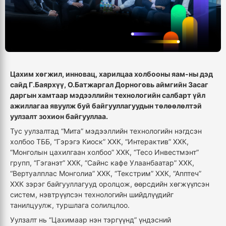
Цахим хөгжил, инновац, харилцаа холбооны яам-ны дэд
сайд Г.Баярхүү, О.Батжаргал Дорноговь аймгийн Засаг
даргын хамтаар мэдээллийн технологийн салбарт үйл
ажиллагаа явуулж буй байгууллагуудын төлөөлөлтэй
уулзалт зохион байгууллаа.
Тус уулзалтад “Мита” мэдээллийн технологийн нэгдсэн
холбоо ТББ, “Гэрэгэ Киоск” ХХК, “Интерактив” ХХК,
“Монголын цахилгаан холбоо” ХХК, “Тесо Инвестмэнт”
групп, “Гэганэт” ХХК, “Сайнс кафе Улаанбаатар” ХХК,
“Вертуалплас Монголиа” ХХК, “Текстрим” ХХК, “Апптеч”
ХХК зэрэг байгууллагууд оролцож, өөрсдийн хөгжүүлсэн
систем, нэвтрүүлсэн технологийн шийдлүүдийг
танилцуулж, туршлага солилцлоо.
Уулзалт нь “Цахимаар нэн тэргүүнд” үндэсний