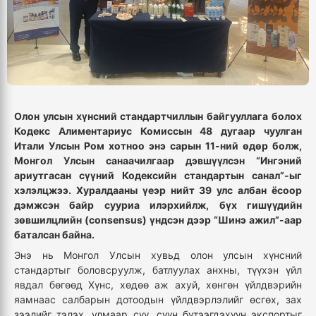
Олон улсын хүнсний стандартчиллын байгууллага болох
Кодекс Алиментариус Комиссын 48 дугаар чуулган
Итали Улсын Ром хотноо энэ сарын 11-ний өдөр болж,
Монгол Улсын санаачилгаар дэвшүүлсэн “Ингэний
ариутгасан сүүний Кодексийн стандартын санал”-ыг
хэлэлцжээ. Хуралдааны үеэр нийт 39 улс албан ёсоор
дэмжсэн байр сууриа илэрхийлж, бүх гишүүдийн
зөвшилцлийн (сonsensus) үндсэн дээр “Шинэ ажил”-аар
баталсан байна.
Энэ нь Монгол Улсын хувьд олон улсын хүнсний
стандартыг боловсруулж, батлуулах анхны, түүхэн үйл
явдал бөгөөд Хүнс, хөдөө аж ахуй, хөнгөн үйлдвэрийн
яамнаас салбарын дотоодын үйлдвэрлэлийг өсгөх, зах
зээлийг тэлэх, улмаар сүү, сүүн бүтээгдэхүүн экспортыг