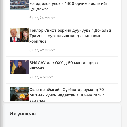
хотод олон улсын 1400 орчим нислэгийг
цуцалжээ
6 цаг, 24 минут
Тейлор Свифт өөрийн дуунуудыг Дональд
Трампын сурталчилгаанд ашиглахыг
хориглов
6 цаг, 42 минут
БНАСАУ-аас ОХУ-д 50 мянган цэрэг
илгээнэ
7 цаг, 4 минут
Сэлэнгэ аймгийн Сүхбаатар суманд 70
МВт-ын хүчин чадалтай ДЦС-ын галыг
асаалаа
8 цаг, 35 минут
Их уншсан
Иран Оман улстай тээврийн чиглэлээр