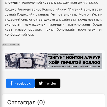
улсуудын төлөөлөлтэй хуваалцаж, хамтран ажиллажээ.
Кодекс Алиментариус Комисс ийнхүү “Ингэний ариутгасан
сүүний Кодексийн стандарт”-ыг баталснаар Монгол Улсын
үндэсний онцлог бүтээгдэхүүн дэлхийн зах зээлд нэвтэрч,
экспортыг нэмэгдүүлэх, малчдын амьжиргаанд бодит
хувь нэмэр оруулах чухал боломжийг нээн өгөх ач
холбогдолтой юм.
СУРТАЛЧИЛГАА
Facebook
Twitter
Сэтгэгдэл (0)