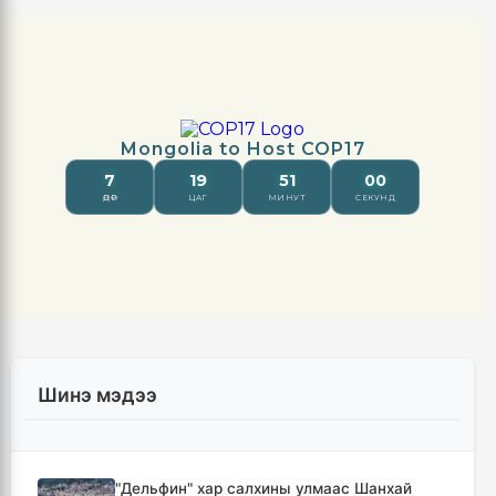
Шинэ мэдээ
"Дельфин" хар салхины улмаас Шанхай