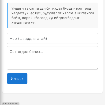
Уншигч та сэтгэгдэл бичихдээ бусдын нэр төрд
халдахгүй, ёс бус, бүдүүлэг үг хэллэг ашиглахгүй
байж, өөрийн болоод хүний үзэл бодлыг
хүндэтгэнэ үү.
Илгээх
СУРТАЛЧИЛГАА