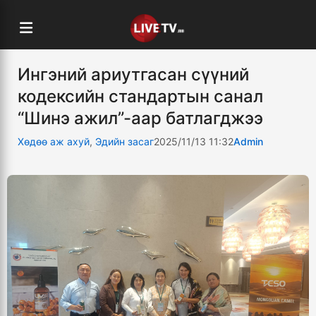
Ингэний ариутгасан сүүний
кодексийн стандартын санал
“Шинэ ажил”-аар батлагджээ
Хөдөө аж ахуй
,
Эдийн засаг
2025/11/13 11:32
Admin