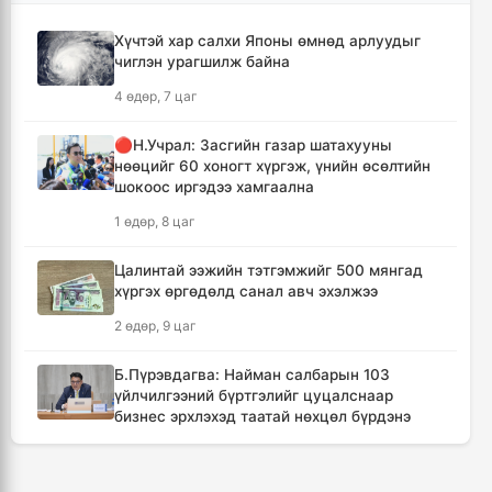
тохиролцоонд хүрсэн ч Ормузын хоолойг
нээхгүй гэв
Хүчтэй хар салхи Японы өмнөд арлуудыг
12 цаг, 18 минут
чиглэн урагшилж байна
4 өдөр, 7 цаг
Канадын Британийн Колумб мужид ойн
түймрийн улмаас онц байдал зарлав
🔴Н.Учрал: Засгийн газар шатахууны
12 цаг, 50 минут
нөөцийг 60 хоногт хүргэж, үнийн өсөлтийн
шокоос иргэдээ хамгаална
Төвийн аймгуудын ихэнх нутгаар дуу
1 өдөр, 8 цаг
цахилгаантай аадар бороо орно
13 цаг, 46 минут
Цалинтай ээжийн тэтгэмжийг 500 мянгад
хүргэх өргөдөлд санал авч эхэлжээ
Хотын дарга асан Х.Нямбаатар улсын заан
2 өдөр, 9 цаг
Д.Алтанцоожид хүндэтгэл үзүүлэх наадамд
оролцлоо
Б.Пүрэвдагва: Найман салбарын 103
23 цаг, 22 минут
үйлчилгээний бүртгэлийг цуцалснаар
бизнес эрхлэхэд таатай нөхцөл бүрдэнэ
🔴Улсын ахлах засуул Т.Хэнбатад
2 өдөр, 7 цаг
хүндэтгэл үзүүлж, 10 сая төгрөг бэлэглэлээ