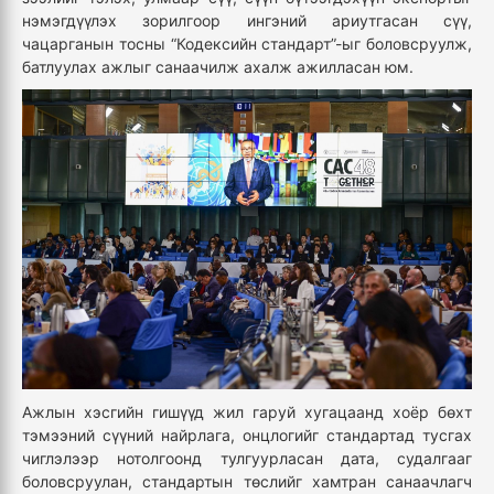
нэмэгдүүлэх зорилгоор ингэний ариутгасан сүү,
чацарганын тосны “Кодексийн стандарт”-ыг боловсруулж,
батлуулах ажлыг санаачилж ахалж ажилласан юм.
Ажлын хэсгийн гишүүд жил гаруй хугацаанд хоёр бөхт
тэмээний сүүний найрлага, онцлогийг стандартад тусгах
чиглэлээр нотолгоонд тулгуурласан дата, судалгааг
боловсруулан, стандартын төслийг хамтран санаачлагч