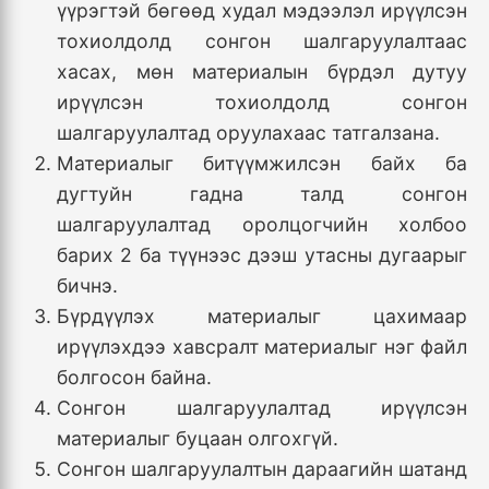
үүрэгтэй бөгөөд худал мэдээлэл ирүүлсэн
тохиолдолд сонгон шалгаруулалтаас
хасах, мөн материалын бүрдэл дутуу
ирүүлсэн тохиолдолд сонгон
шалгаруулалтад оруулахаас татгалзана.
Материалыг битүүмжилсэн байх ба
дугтуйн гадна талд сонгон
шалгаруулалтад оролцогчийн холбоо
барих 2 ба түүнээс дээш утасны дугаарыг
бичнэ.
Бүрдүүлэх материалыг цахимаар
ирүүлэхдээ хавсралт материалыг нэг файл
болгосон байна.
Сонгон шалгаруулалтад ирүүлсэн
материалыг буцаан олгохгүй.
Сонгон шалгаруулалтын дараагийн шатанд