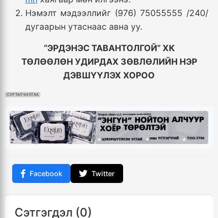
Нэмэлт мэдээллийг (976) 75055555 /240/
дугаарын утаснаас авна уу.
“ЭРДЭНЭС ТАВАНТОЛГОЙ” ХК
ТӨЛӨӨЛӨН УДИРДАХ ЗӨВЛӨЛИЙН
НЭР
ДЭВШҮҮЛЭХ ХОРОО
СУРТАЛЧИЛГАА
Facebook
Twitter
Сэтгэгдэл (0)