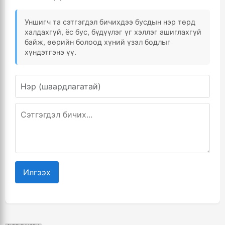
Уншигч та сэтгэгдэл бичихдээ бусдын нэр төрд
халдахгүй, ёс бус, бүдүүлэг үг хэллэг ашиглахгүй
байж, өөрийн болоод хүний үзэл бодлыг
хүндэтгэнэ үү.
Илгээх