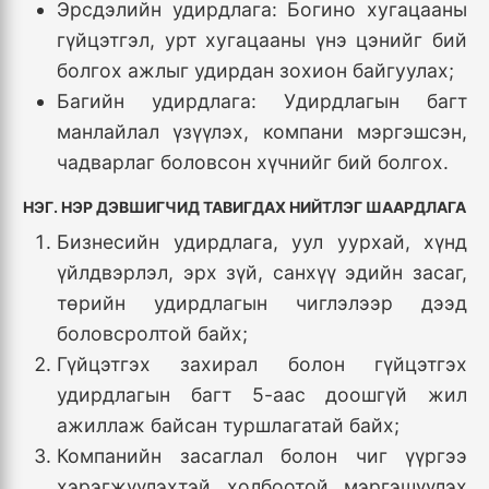
Эрсдэлийн удирдлага: Богино хугацааны
гүйцэтгэл, урт хугацааны үнэ цэнийг бий
болгох ажлыг удирдан зохион байгуулах;
Багийн удирдлага: Удирдлагын багт
манлайлал үзүүлэх, компани мэргэшсэн,
чадварлаг боловсон хүчнийг бий болгох.
НЭГ. НЭР ДЭВШИГЧИД ТАВИГДАХ НИЙТЛЭГ ШААРДЛАГА
Бизнесийн удирдлага, уул уурхай, хүнд
үйлдвэрлэл, эрх зүй, санхүү эдийн засаг,
төрийн удирдлагын чиглэлээр дээд
боловсролтой байх;
Гүйцэтгэх захирал болон гүйцэтгэх
удирдлагын багт 5-аас доошгүй жил
ажиллаж байсан туршлагатай байх;
Компанийн засаглал болон чиг үүргээ
хэрэгжүүлэхтэй холбоотой мэргэшүүлэх