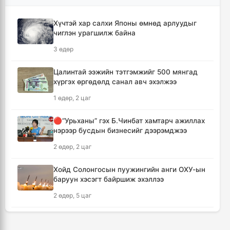
4 цаг, 42 минут
Хүчтэй хар салхи Японы өмнөд арлуудыг
чиглэн урагшилж байна
КОП17 хурлын санхүү, бүртгэл, визийн
мэдээллийг олон нийтэд нээлттэй хүргэж
3 өдөр
байна
5 цаг, 14 минут
Цалинтай ээжийн тэтгэмжийг 500 мянгад
хүргэх өргөдөлд санал авч эхэлжээ
Монгол-Хятадын сэтгүүлчдийн 16 дугаар
1 өдөр, 2 цаг
форум есдүгээр сард болно
5 цаг, 19 минут
🔴“Урьханы” гэх Б.Чинбат хамтарч ажиллах
нэрээр бусдын бизнесийг дээрэмджээ
Хүннү гүрний голомт нутгаас хүчит
2 өдөр, 2 цаг
бөхчүүдийн домог үргэлжилнэ
5 цаг, 24 минут
Хойд Солонгосын пуужингийн анги ОХУ-ын
баруун хэсэгт байршиж эхэллээ
Улаанбаатар хотод үүлшинэ, бороо орохгүй
2 өдөр, 5 цаг
5 цаг, 34 минут
КОП17 хурлын үеэр таван дүүргийн 73
цэцэрлэг, 60 сургуульд зохицуулалт хийнэ
Энэ оны эхний долоон сарын байдлаар нийт