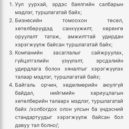
Уул уурхай, эрдэс баялгийн салбарын
мэдлэг, туршлагатай байх;
Бизнесийн томоохон төсөл,
хөтөлбөрүүдэд санхүүжилт, хөрөнгө
оруулалт татаж, амжилттай удирдан
хэрэгжүүлж байсан туршлагатай байх;
Компанийн засаглалыг сайжруулах,
гүйцэтгэлийн үзүүлэлт, эрсдэлийн
удирдлага болон хяналтыг хэрэгжүүлэх
талаар мэдлэг, туршлагатай байх;
Байгаль орчин, хөдөлмөрийн аюулгүй
байдал, нийгмийн хариуцлагын
хөтөлбөрийн талаарх мэдлэг, туршлагатай
байх /холбогдох олон улсын ба үндэсний
стандартуудыг хэрэгжүүлж байсан бол
давуу тал болно/;