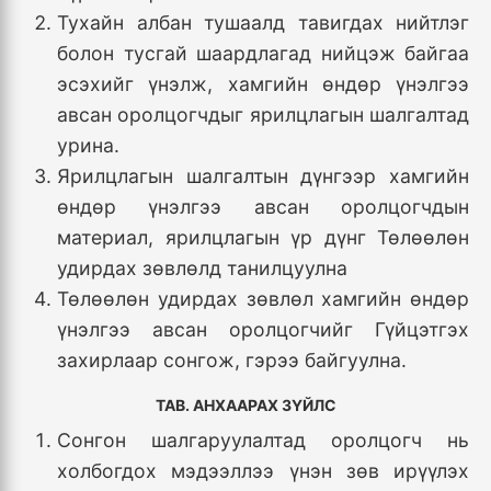
Тухайн албан тушаалд тавигдах нийтлэг
болон тусгай шаардлагад нийцэж байгаа
эсэхийг үнэлж, хамгийн өндөр үнэлгээ
авсан оролцогчдыг ярилцлагын шалгалтад
урина.
Ярилцлагын шалгалтын дүнгээр хамгийн
өндөр үнэлгээ авсан оролцогчдын
материал, ярилцлагын үр дүнг Төлөөлөн
удирдах зөвлөлд танилцуулна
Төлөөлөн удирдах зөвлөл хамгийн өндөр
үнэлгээ авсан оролцогчийг Гүйцэтгэх
захирлаар сонгож, гэрээ байгуулна.
ТАВ. АНХААРАХ ЗҮЙЛС
Сонгон шалгаруулалтад оролцогч нь
холбогдох мэдээллээ үнэн зөв ирүүлэх