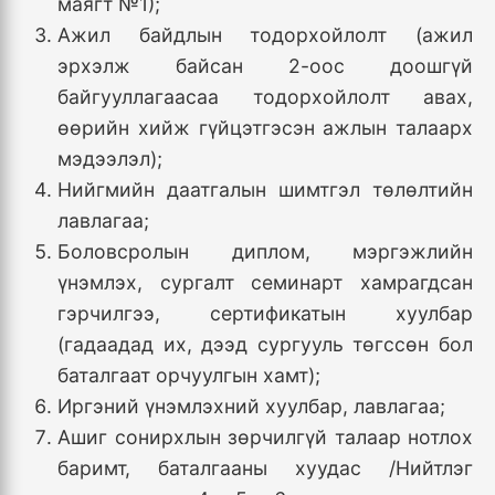
маягт №1);
Ажил байдлын тодорхойлолт (ажил
эрхэлж байсан 2-оос доошгүй
байгууллагаасаа тодорхойлолт авах,
өөрийн хийж гүйцэтгэсэн ажлын талаарх
мэдээлэл);
Нийгмийн даатгалын шимтгэл төлөлтийн
лавлагаа;
Боловсролын диплом, мэргэжлийн
үнэмлэх, сургалт семинарт хамрагдсан
гэрчилгээ, сертификатын хуулбар
(гадаадад их, дээд сургууль төгссөн бол
баталгаат орчуулгын хамт);
Иргэний үнэмлэхний хуулбар, лавлагаа;
Ашиг сонирхлын зөрчилгүй талаар нотлох
баримт, баталгааны хуудас /Нийтлэг