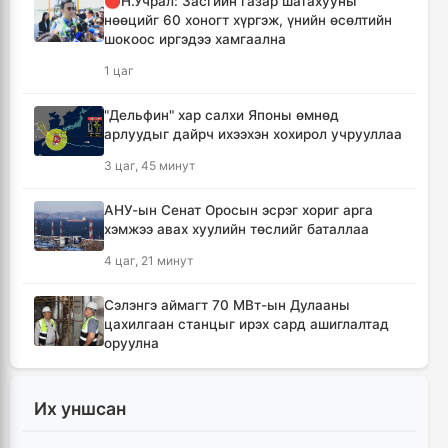
🔴Н.Учрал: Засгийн газар шатахууны
нөөцийг 60 хоногт хүргэж, үнийн өсөлтийн
шокоос иргэдээ хамгаална
1 цаг
"Дельфин" хар салхи Японы өмнөд
арлуудыг дайрч ихээхэн хохирол учрууллаа
3 цаг, 45 минут
АНУ-ын Сенат Оросын эсрэг хориг арга
хэмжээ авах хуулийн төслийг баталлаа
4 цаг, 21 минут
Сэлэнгэ аймагт 70 МВт-ын Дулааны
цахилгаан станцыг ирэх сард ашиглалтад
оруулна
4 цаг, 33 минут
Их уншсан
Шүлхийн дархлаажуулалтыг Монголд
үйлдвэрлэсэн вакцинаар хийнэ