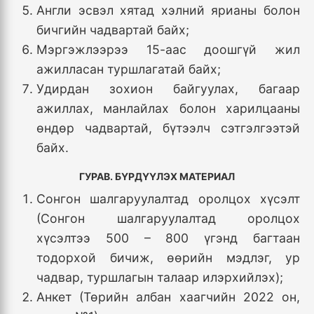
Англи эсвэл хятад хэлний ярианы болон
бичгийн чадвартай байх;
Мэргэжлээрээ 15-аас доошгүй жил
ажилласан туршлагатай байх;
Удирдан зохион байгуулах, багаар
ажиллах, манлайлах болон харилцааны
өндөр чадвартай, бүтээлч сэтгэлгээтэй
байх.
ГУРАВ. БҮРДҮҮЛЭХ МАТЕРИАЛ
Сонгон шалгаруулалтад оролцох хүсэлт
(Сонгон шалгаруулалтад оролцох
хүсэлтээ 500 – 800 үгэнд багтаан
тодорхой бичиж, өөрийн мэдлэг, ур
чадвар, туршлагын талаар илэрхийлэх);
Анкет (Төрийн албан хаагчийн 2022 он,