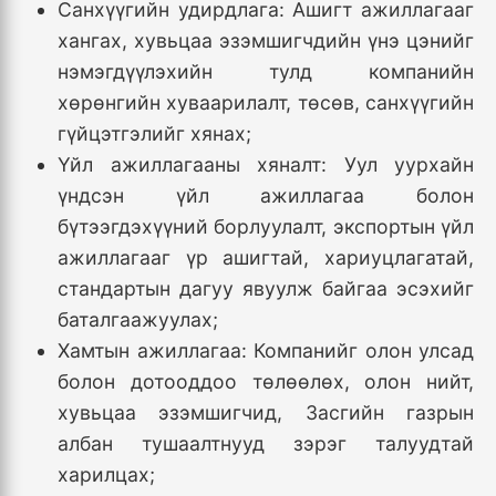
Санхүүгийн удирдлага: Ашигт ажиллагааг
хангах, хувьцаа эзэмшигчдийн үнэ цэнийг
нэмэгдүүлэхийн тулд компанийн
хөрөнгийн хуваарилалт, төсөв, санхүүгийн
гүйцэтгэлийг хянах;
Үйл ажиллагааны хяналт: Уул уурхайн
үндсэн үйл ажиллагаа болон
бүтээгдэхүүний борлуулалт, экспортын үйл
ажиллагааг үр ашигтай, хариуцлагатай,
стандартын дагуу явуулж байгаа эсэхийг
баталгаажуулах;
Хамтын ажиллагаа: Компанийг олон улсад
болон дотооддоо төлөөлөх, олон нийт,
хувьцаа эзэмшигчид, Засгийн газрын
албан тушаалтнууд зэрэг талуудтай
харилцах;