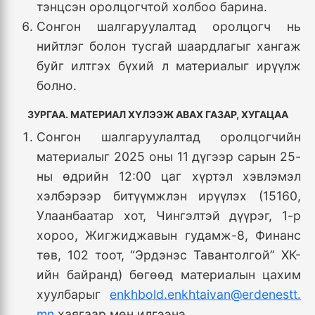
тэнцсэн оролцогчтой холбоо барина.
Сонгон шалгаруулалтад оролцогч нь
нийтлэг болон тусгай шаардлагыг хангаж
буйг илтгэх бүхий л материалыг ирүүлж
болно.
ЗУРГАА. МАТЕРИАЛ ХҮЛЭЭЖ АВАХ ГАЗАР, ХУГАЦАА
Сонгон шалгаруулалтад оролцогчийн
материалыг 2025 оны 11 дүгээр сарын 25-
ны өдрийн 12:00 цаг хүртэл хэвлэмэл
хэлбэрээр битүүмжлэн ирүүлэх (15160,
Улаанбаатар хот, Чингэлтэй дүүрэг, 1-р
хороо, Жигжиджавын гудамж-8, Финанс
төв, 102 тоот, “Эрдэнэс Тавантолгой” ХК-
ийн байранд) бөгөөд материалын цахим
хуулбарыг
enkhbold.enkhtaivan@erdenestt.
mn
хаягаар мөн илгээнэ.