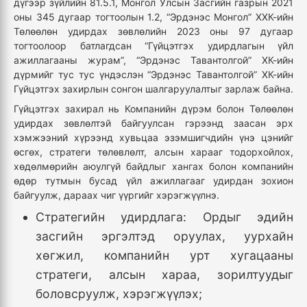
дүгээр зүйлийн 81.5.1, Монгол Улсын Засгийн газрын 2021
оны 345 дугаар тогтоолын 1.2, “Эрдэнэс Монгол” ХХК-ийн
Төлөөлөн удирдах зөвлөлийн 2023 оны 97 дугаар
тогтоолоор батлагдсан “Гүйцэтгэх удирдлагын үйл
ажиллагааны журам”, “Эрдэнэс Тавантолгой” ХК-ийн
дүрмийг тус тус үндэслэн “Эрдэнэс Тавантолгой” ХК-ийн
Гүйцэтгэх захирлын сонгон шалгаруулалтыг зарлаж байна.
Гүйцэтгэх захирал нь Компанийн дүрэм болон Төлөөлөн
удирдах зөвлөлтэй байгуулсан гэрээнд заасан эрх
хэмжээний хүрээнд хувьцаа эзэмшигчдийн үнэ цэнийг
өсгөх, стратеги төлөвлөлт, алсын харааг тодорхойлох,
хөдөлмөрийн аюулгүй байдлыг хангах болон компанийн
өдөр тутмын бусад үйл ажиллагааг удирдан зохион
байгуулж, дараах чиг үүргийг хэрэгжүүлнэ.
Стратегийн удирдлага: Ордыг эдийн
засгийн эргэлтэд оруулах, уурхайн
хөгжил, компанийн урт хугацааны
стратеги, алсын хараа, зорилтуудыг
боловсруулж, хэрэгжүүлэх;