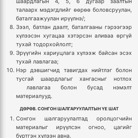
шаардлагын 4, 5, 6 дугаар заалтын
талаарх мэдэгдлийг өөрөө боловсруулан,
баталгаажуулан ирүүлнэ/;
Зээл, батлан даалт, баталгааны гэрээгээр
хүлээсэн хугацаа хэтэрсэн аливаа өргүй
тухай тодорхойлолт;
Эрүүгийн хариуцлага хүлээж байсан эсэх
тухай лавлагаа;
Нэр дэвшигчид тавигдах нийтлэг болон
тусгай шаардлагыг хангасныг нотлох
лавлагаа болон бусад нэмэлт
материалууд.
ДӨРӨВ. СОНГОН ШАЛГАРУУЛАЛТЫН ҮЕ ШАТ
Сонгон шалгаруулалтад оролцогчийн
материалыг ирүүлсэн огноо, цагийг
бүртгэн хүлээн авна.