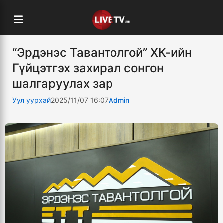
“Эрдэнэс Тавантолгой” ХК-ийн
Гүйцэтгэх захирал сонгон
шалгаруулах зар
Уул уурхай
2025/11/07 16:07
Admin