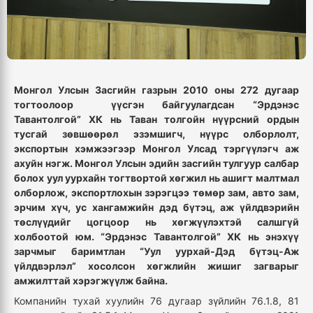
Монгол Улсын Засгийн газрын 2010 оны 272 дугаар
тогтоолоор үүсгэн байгуулагдсан “Эрдэнэс
Тавантолгой” ХК нь Таван толгойн нүүрсний ордын
тусгай зөвшөөрөл эзэмшигч, нүүрс олборлолт,
экспортын хэмжээгээр Монгол Улсад тэргүүлэгч аж
ахуйн нэгж. Монгол Улсын эдийн засгийн тулгуур салбар
болох уул уурхайн тогтвортой хөгжил нь ашигт малтмал
олборлож, экспортлохын зэрэгцээ төмөр зам, авто зам,
эрчим хүч, ус хангамжийн дэд бүтэц, аж үйлдвэрийн
төслүүдийг цогцоор нь хөгжүүлэхтэй салшгүй
холбоотой юм. “Эрдэнэс Тавантолгой” ХК нь энэхүү
зарчмыг баримтлан “Уул уурхай-Дэд бүтэц-Аж
үйлдвэрлэл” хосолсон хөгжлийн жишиг загварыг
амжилттай хэрэгжүүлж байна.
Компанийн тухай хуулийн 76 дугаар зүйлийн 76.1.8, 81