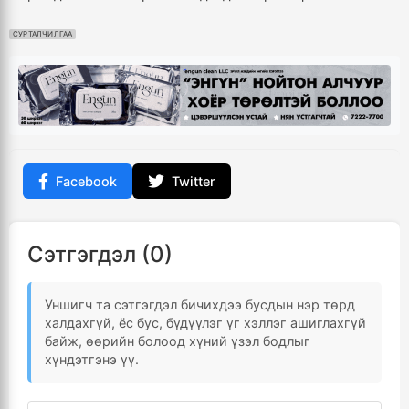
СУРТАЛЧИЛГАА
Facebook
Twitter
Сэтгэгдэл (0)
Уншигч та сэтгэгдэл бичихдээ бусдын нэр төрд
халдахгүй, ёс бус, бүдүүлэг үг хэллэг ашиглахгүй
байж, өөрийн болоод хүний үзэл бодлыг
хүндэтгэнэ үү.