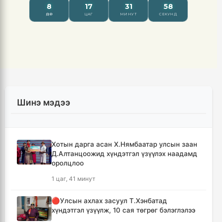
Шинэ мэдээ
Хотын дарга асан Х.Нямбаатар улсын заан
Д.Алтанцоожид хүндэтгэл үзүүлэх наадамд
оролцлоо
1 цаг, 41 минут
🔴Улсын ахлах засуул Т.Хэнбатад
хүндэтгэл үзүүлж, 10 сая төгрөг бэлэглэлээ