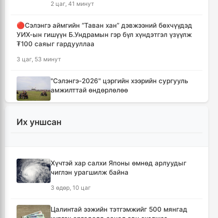
2 цаг, 41 минут
🔴Сэлэнгэ аймгийн “Таван хан” дэвжээний бөхчүүдэд
УИХ-ын гишүүн Б.Ундрамын гэр бүл хүндэтгэл үзүүлж
₮100 саяыг гардууллаа
3 цаг, 53 минут
"Сэлэнгэ-2026" цэргийн хээрийн сургууль
амжилттай өндөрлөлөө
5 цаг, 26 минут
Их уншсан
Хотын захын хорооллуудад бизнес
эрхлэгчдээ дэмжих инкубатор төвүүдийг
байгуулна
5 цаг, 58 минут
Хүчтэй хар салхи Японы өмнөд арлуудыг
чиглэн урагшилж байна
Даян аварга цолны мялаалга наадамд
3 өдөр, 10 цаг
түрүүлсэн бөхийг 20 сая төгрөгөөр байлна
8 цаг, 53 минут
Цалинтай ээжийн тэтгэмжийг 500 мянгад