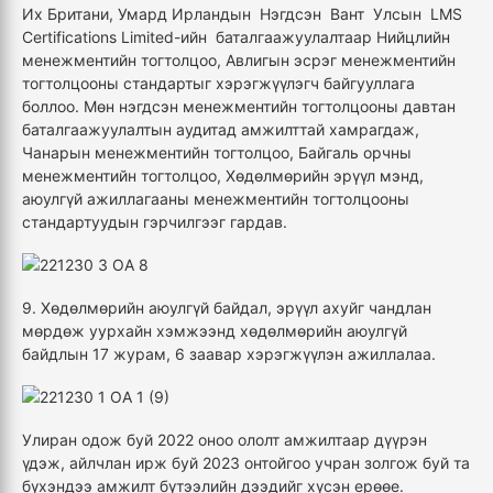
Их Британи, Умард Ирландын Нэгдсэн Вант Улсын LMS
Certifications Limited-ийн баталгаажуулалтаар Нийцлийн
менежментийн тогтолцоо, Авлигын эсрэг менежментийн
тогтолцооны стандартыг хэрэгжүүлэгч байгууллага
боллоо. Мөн нэгдсэн менежментийн тогтолцооны давтан
баталгаажуулалтын аудитад амжилттай хамрагдаж,
Чанарын менежментийн тогтолцоо, Байгаль орчны
менежментийн тогтолцоо, Хөдөлмөрийн эрүүл мэнд,
аюулгүй ажиллагааны менежментийн тогтолцооны
стандартуудын гэрчилгээг гардав.
9. Хөдөлмөрийн аюулгүй байдал, эрүүл ахуйг чандлан
мөрдөж уурхайн хэмжээнд хөдөлмөрийн аюулгүй
байдлын 17 журам, 6 заавар хэрэгжүүлэн ажиллалаа.
Улиран одож буй 2022 оноо ололт амжилтаар дүүрэн
үдэж, айлчлан ирж буй 2023 онтойгоо учран золгож буй та
бүхэндээ амжилт бүтээлийн дээдийг хүсэн ерөөе.