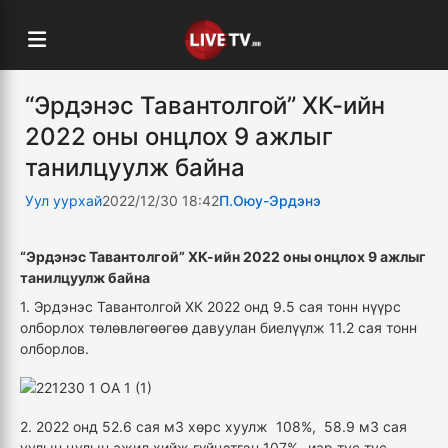
“Эрдэнэс Тавантолгой” ХК-ийн
2022 оны онцлох 9 ажлыг
танилцуулж байна
Уул уурхай
2022/12/30 18:42
П.Оюу-Эрдэнэ
“Эрдэнэс Тавантолгой” ХК-ийн 2022 оны онцлох 9 ажлыг
танилцуулж байна
1. Эрдэнэс Тавантолгой ХК 2022 онд 9.5 сая тонн нүүрс
олборлох төлөвлөгөөгөө давуулан биелүүлж 11.2 сая тонн
олборлов.
2. 2022 онд 52.6 сая м3 хөрс хуулж 108%, 58.9 м3 сая
уулын цулын ажил хийж гүйцэтгэн 107% -иар тус тус