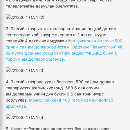
төлөвлөгөөгөө давуулан биелүүллээ.
3. Засгийн газрын тогтоолоор компанид онцгой дэглэм
тогтоосноос хойш нүүрс экспортыг 2 дахин, нүүрс
тээврийг 4 дахин нэмэгдүүлэн
борлуулалтын орлогыг 500
орчим сая ам.доллароор өсгөж “Эрдэнэс Тавантолгой” ХК
байгуулагдсанаас хойш хамгийн өндөр түвшинд буюу 1.1
тэрбум ам.долларт хүргэлээ.
4. Засгийн газраас үүрэг болгосон 500 сая ам.доллар
төвлөрүүлэх ажлын хүрээнд 588.5 сая орчим
ам.долларын үнийн дүн бүхий 6.6 сая тонн нүүрс
борлуулав.
Монгол банканд 400 гаруй сая ам.доллар
арилжлаа.
5. Нүүрс олборлохоос экспортлох бүх үе шатыг олон