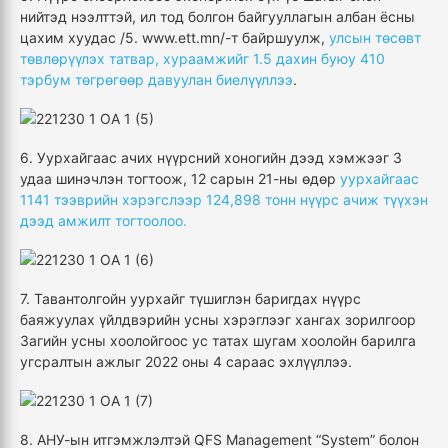
нийтэд нээлттэй, ил тод болгон байгууллагын албан ёсны
цахим хуудас /5. www.ett.mn/-т байршуулж,
улсын төсөвт
төвлөрүүлэх татвар, хураамжийг 1.5 дахин буюу 410
тэрбум төгрөгөөр давуулан биелүүллээ
.
6. Уурхайгаас ачих нүүрсний хоногийн дээд хэмжээг 3
удаа шинэчлэн тогтоож, 12 сарын 21-ны өдөр
уурхайгаас
1141 тээврийн хэрэгслээр 124,898 тонн нүүрс ачиж түүхэн
дээд амжилт тогтоолоо.
7. Тавантолгойн уурхайг түшиглэн баригдах нүүрс
баяжуулах үйлдвэрийн усны хэрэглээг хангах зорилгоор
Загийн усны хоолойгоос ус татах шугам хоолойн барилга
угсралтын ажлыг 2022 оны 4 сараас эхлүүллээ.
8. АНУ-ын итгэмжлэлтэй QFS Management “System” болон