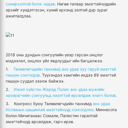
сонирхолтой болж чадав
. Нөгөө талаар эмэгтэйчүүдийн
эрхийг хүндэтгэсэн, хүний эрхэнд ээлтэй дүр зураг
ажиглагдлаа.
2018 оны дундын сонгуулийн үеэр гарсан онцлог
мэдээлэл, онцлох үйл явдлуудыг ийн багцалжээ.
1.
Төлөөлөгчдийн танхимд анх удаа зуу гаруй эмэгтэй
гишүүн сонгогдов
. Түүхэндээ хамгийн ихдээ 89 эмэгтэй
гишүүн суудал эзэлж байжээ.
2.
Ижил хүйстэн Жэред Полис анх удаа мужийн
захирагчийн сонгуульд нээлттэй өрсөлдөж ялагч болов
.
3. Конгресс буюу Төлөөлөгчдийн танхимд
анх удаа
Исламын шашинтай эмэгтэйчүүд сонгогдлоо
. Миннесота
болон Мичиганаас Сомали, Палестин гаралтай
эмэгтэйчүүд өрсөлдөж, гарч ирэв.