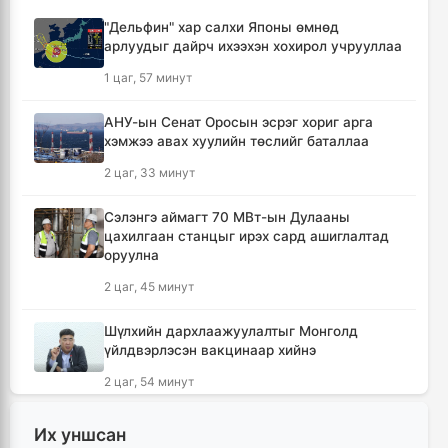
"Дельфин" хар салхи Японы өмнөд
арлуудыг дайрч ихээхэн хохирол учрууллаа
1 цаг, 57 минут
АНУ-ын Сенат Оросын эсрэг хориг арга
хэмжээ авах хуулийн төслийг баталлаа
2 цаг, 33 минут
Сэлэнгэ аймагт 70 МВт-ын Дулааны
цахилгаан станцыг ирэх сард ашиглалтад
оруулна
2 цаг, 45 минут
Шүлхийн дархлаажуулалтыг Монголд
үйлдвэрлэсэн вакцинаар хийнэ
2 цаг, 54 минут
КОП17 хурлын санхүү, бүртгэл, визийн
Их уншсан
мэдээллийг олон нийтэд нээлттэй хүргэж