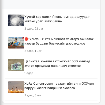
байна
3 цаг, 26 минут
Хүчтэй хар салхи Японы өмнөд арлуудыг
чиглэн урагшилж байна
Монгол-Хятадын сэтгүүлчдийн 16 дугаар
форум есдүгээр сард болно
2 өдөр, 22 цаг
3 цаг, 31 минут
🔴“Урьханы” гэх Б.Чинбат хамтарч ажиллах
нэрээр бусдын бизнесийг дээрэмджээ
Хүннү гүрний голомт нутгаас хүчит
бөхчүүдийн домог үргэлжилнэ
2 өдөр, 1 цаг
3 цаг, 36 минут
Цалинтай ээжийн тэтгэмжийг 500 мянгад
хүргэх өргөдөлд санал авч эхэлжээ
Улаанбаатар хотод үүлшинэ, бороо орохгүй
1 өдөр
3 цаг, 46 минут
Хойд Солонгосын пуужингийн анги ОХУ-ын
Энэ оны эхний долоон сарын байдлаар нийт
баруун хэсэгт байршиж эхэллээ
5,202,315 зөрчил бүртгэгджээ
2 өдөр, 3 цаг
18 цаг, 25 минут