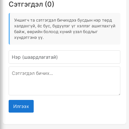
Сэтгэгдэл (0)
Уншигч та сэтгэгдэл бичихдээ бусдын нэр төрд
халдахгүй, ёс бус, бүдүүлэг үг хэллэг ашиглахгүй
байж, өөрийн болоод хүний үзэл бодлыг
хүндэтгэнэ үү.
Илгээх