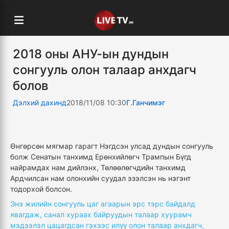
2018 оны АНУ-ын дундын
сонгууль олон талаар анхдагч
болов
Дэлхий дахинд
2018/11/08 10:30
Г.Ганчимэг
Өнгөрсөн мягмар гарагт Нэгдсэн улсад дундын сонгууль
болж Сенатын танхимд Ерөнхийлөгч Трампын Бүгд
найрамдах нам дийлэнх, Төлөөлөгчдийн танхимд
Ардчилсан нам олонхийн суудал эзэлсэн нь нэгэнт
тодорхой болсон.
Энэ жилийн сонгууль цаг агаарын эрс тэрс байдалд
явагдаж, санал хураах байруудын талаар хуурамч
мэдээлэл цацагдсан гэхээс илүү олон талаар анхдагч,