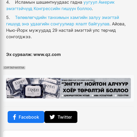
4. Исламын шашинтнуудаас гадна
уугуул Америк
эмэгтэйчүүд Конгрессийн гишүүн боллоо
.
5.
Төлөөлөгчдийн танхимын хамгийн залуу эмэгтэй
гишүүд энэ удаагийн сонгуулиар ялалт байгуулав
. Айова,
Нью-Йорк мужуудад 29 настай эмэгтэй улс төрчид
сонгогджээ.
Эх сурвалж: www.qz.com
СУРТАЛЧИЛГАА
Facebook
Twitter