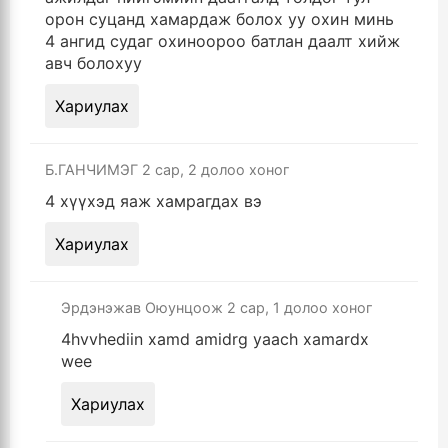
орон суцанд хамардаж болох уу охин минь
4 ангид судаг охиноороо батлан даалт хийж
авч болохуу
Хариулах
Б.ГАНЧИМЭГ
2 сар, 2 долоо хоног
4 хүүхэд яаж хамрагдах вэ
Хариулах
Эрдэнэжав Оюунцоож
2 сар, 1 долоо хоног
4hvvhediin xamd amidrg yaach xamardx
wee
Хариулах