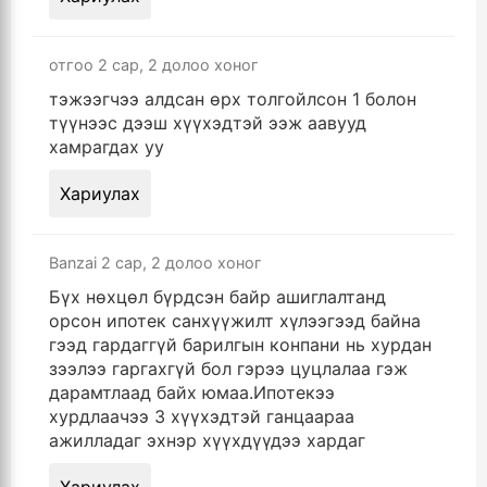
отгоо
2 сар, 2 долоо хоног
тэжээгчээ алдсан өрх толгойлсон 1 болон
түүнээс дээш хүүхэдтэй ээж аавууд
хамрагдах уу
Хариулах
Banzai
2 сар, 2 долоо хоног
Бүх нөхцөл бүрдсэн байр ашиглалтанд
орсон ипотек санхүүжилт хүлээгээд байна
гээд гардаггүй барилгын конпани нь хурдан
зээлээ гаргахгүй бол гэрээ цуцлалаа гэж
дарамтлаад байх юмаа.Ипотекээ
хурдлаачээ 3 хүүхэдтэй ганцаараа
ажилладаг эхнэр хүүхдүүдээ хардаг