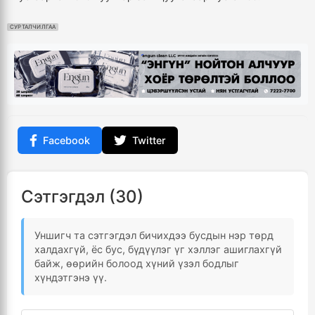
СУРТАЛЧИЛГАА
Facebook
Twitter
Сэтгэгдэл (30)
Уншигч та сэтгэгдэл бичихдээ бусдын нэр төрд
халдахгүй, ёс бус, бүдүүлэг үг хэллэг ашиглахгүй
байж, өөрийн болоод хүний үзэл бодлыг
хүндэтгэнэ үү.