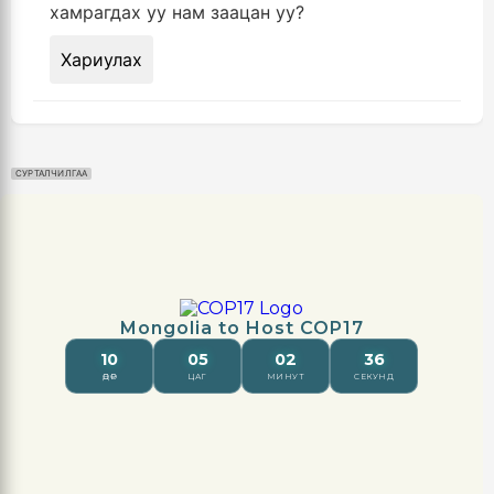
хамрагдах уу нам заацан уу?
Хариулах
СУРТАЛЧИЛГАА