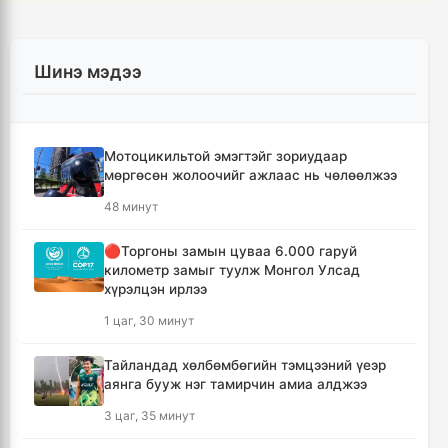
Шинэ мэдээ
Мотоцикильтой эмэгтэйг зориудаар
мөргөсөн жолоочийг ажлаас нь чөлөөлжээ
48 минут
🔴Торгоны замын цуваа 6.000 гаруй
километр замыг туулж Монгол Улсад
хүрэлцэн ирлээ
1 цаг, 30 минут
Тайландад хөлбөмбөгийн тэмцээний үеэр
аянга бууж нэг тамирчин амиа алджээ
3 цаг, 35 минут