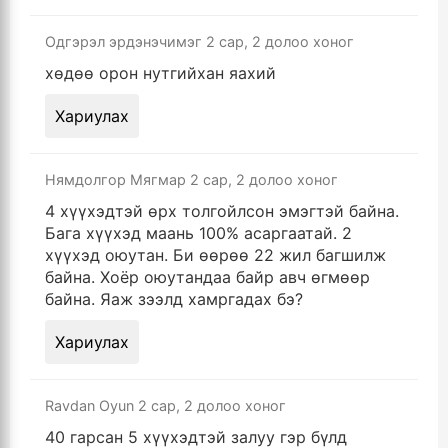
Одгэрэл эрдэнэчимэг
2 сар, 2 долоо хоног
хөдөө орон нутгийхан яахий
Хариулах
Нямдолгор Мягмар
2 сар, 2 долоо хоног
4 хүүхэдтэй өрх толгойлсон эмэгтэй байна.
Бага хүүхэд маань 100% асаргаатай. 2
хүүхэд оюутан. Би өөрөө 22 жил багшилж
байна. Хоёр оюутандаа байр авч өгмөөр
байна. Яаж зээлд хамргадах бэ?
Хариулах
Ravdan Oyun
2 сар, 2 долоо хоног
40 гарсан 5 хүүхэдтэй залуу гэр бүлд