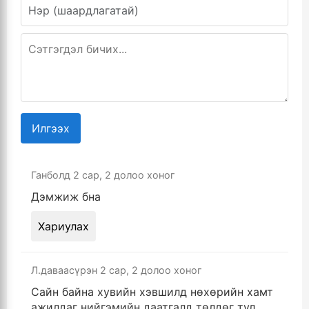
Илгээх
Ганболд
2 сар, 2 долоо хоног
Дэмжиж бна
Хариулах
Л.даваасүрэн
2 сар, 2 долоо хоног
Сайн байна хувийн хэвшилд нөхөрийн хамт
ажилдаг нийгэмийн даатгалд төлдөг тул