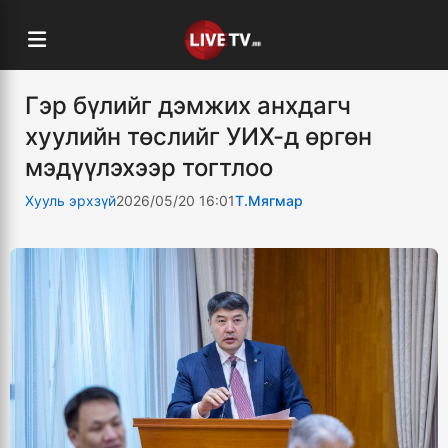
Гэр бүлийг дэмжих анхдагч
хуулийн төслийг УИХ-д өргөн
мэдүүлэхээр тогтлоо
Хууль эрхзүй
2026/05/20 16:01
Т.Мягмар