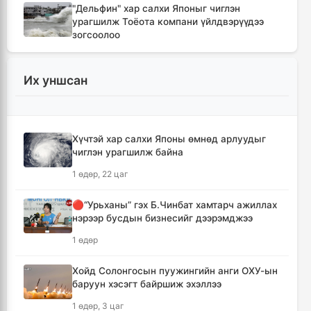
"Дельфин" хар салхи Японыг чиглэн
урагшилж Тоёота компани үйлдвэрүүдээ
зогсоолоо
3 цаг, 50 минут
Их уншсан
Ихэнх нутгаар солигдмол үүлтэй
3 цаг, 59 минут
Хүчтэй хар салхи Японы өмнөд арлуудыг
🔴ЦЕГ: Орон сууцны залилангийн хэргээр
чиглэн урагшилж байна
2,918 иргэн 53.3 тэрбум төгрөгөөр хохирчээ
1 өдөр, 22 цаг
18 цаг, 49 минут
🔴“Урьханы” гэх Б.Чинбат хамтарч ажиллах
🔴УБЕГ: Баригдаж дуусаагүй барилгууд
нэрээр бусдын бизнесийг дээрэмджээ
давхардсан тоогоор 21.2 их наяд төгрөгийн
барьцаанд байна
1 өдөр
18 цаг, 51 минут
Хойд Солонгосын пуужингийн анги ОХУ-ын
баруун хэсэгт байршиж эхэллээ
🔴С.Амарсайхан: Баригдаж дуусаагүй
барилгын бүртгэлийг хийж, иргэдийг
1 өдөр, 3 цаг