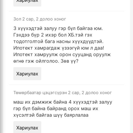
Хариулах
Зол
2 сар, 2 долоо хоног
3 хүүхэдтэй залуу гэр бүл байгаа юм.
Гэхдээ бүр 2 ихэр бол ХБ.тэй гэх
тодотголтой бага насны хүүхдүүдтэй.
Ипотект хамрагдаж үзээгүй юм л даа!
Ипотект хамруулж орон сууцанд оруулж
өгнө гэж ойлголоо. Зөв үү?
Хариулах
Төмөрбаатар цэцэгсүрэн
2 сар, 2 долоо хоног
маш их дэмжиж байна 4 хүүхэдтэй залуу
гэр бүл байна байранд орох маш их
хүсэлтэй байгаа шүү баярлалаа
Хариулах