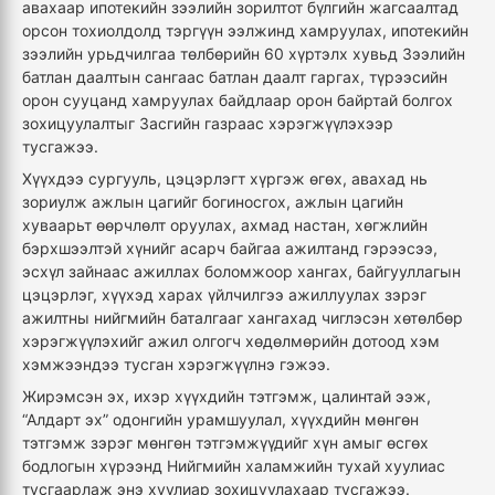
авахаар ипотекийн зээлийн зорилтот бүлгийн жагсаалтад
орсон тохиолдолд тэргүүн ээлжинд хамруулах, ипотекийн
зээлийн урьдчилгаа төлбөрийн 60 хүртэлх хувьд Зээлийн
батлан даалтын сангаас батлан даалт гаргах, түрээсийн
орон сууцанд хамруулах байдлаар орон байртай болгох
зохицуулалтыг Засгийн газраас хэрэгжүүлэхээр
тусгажээ.
Хүүхдээ сургууль, цэцэрлэгт хүргэж өгөх, авахад нь
зориулж ажлын цагийг богиносгох, ажлын цагийн
хуваарьт өөрчлөлт оруулах, ахмад настан, хөгжлийн
бэрхшээлтэй хүнийг асарч байгаа ажилтанд гэрээсээ,
эсхүл зайнаас ажиллах боломжоор хангах, байгууллагын
цэцэрлэг, хүүхэд харах үйлчилгээ ажиллуулах зэрэг
ажилтны нийгмийн баталгааг хангахад чиглэсэн хөтөлбөр
хэрэгжүүлэхийг ажил олгогч хөдөлмөрийн дотоод хэм
хэмжээндээ тусган хэрэгжүүлнэ гэжээ.
Жирэмсэн эх, ихэр хүүхдийн тэтгэмж, цалинтай ээж,
“Алдарт эх” одонгийн урамшуулал, хүүхдийн мөнгөн
тэтгэмж зэрэг мөнгөн тэтгэмжүүдийг хүн амыг өсгөх
бодлогын хүрээнд Нийгмийн халамжийн тухай хуулиас
тусгаарлаж энэ хуулиар зохицуулахаар тусгажээ.