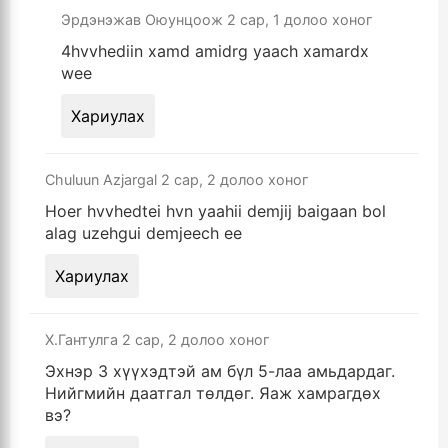
Эрдэнэжав Оюунцоож
2 сар, 1 долоо хоног
4hvvhediin xamd amidrg yaach xamardx
wee
Хариулах
Chuluun Azjargal
2 сар, 2 долоо хоног
Hoer hvvhedtei hvn yaahii demjij baigaan bol
alag uzehgui demjeech ee
Хариулах
Х.Гантулга
2 сар, 2 долоо хоног
Эхнэр 3 хүүхэдтэй ам бүл 5-лаа амьдардаг.
Нийгмийн даатгал төлдөг. Яаж хамрагдөх
вэ?