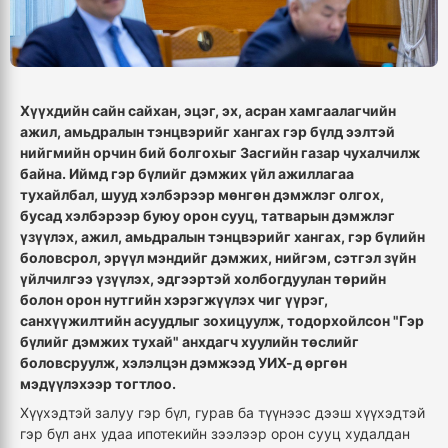
Хүүхдийн сайн сайхан, эцэг, эх, асран хамгаалагчийн
ажил, амьдралын тэнцвэрийг хангах гэр бүлд ээлтэй
нийгмийн орчин бий болгохыг Засгийн газар чухалчилж
байна. Иймд гэр бүлийг дэмжих үйл ажиллагаа
тухайлбал, шууд хэлбэрээр мөнгөн дэмжлэг олгох,
бусад хэлбэрээр буюу орон сууц, татварын дэмжлэг
үзүүлэх, ажил, амьдралын тэнцвэрийг хангах, гэр бүлийн
боловсрол, эрүүл мэндийг дэмжих, нийгэм, сэтгэл зүйн
үйлчилгээ үзүүлэх, эдгээртэй холбогдуулан төрийн
болон орон нутгийн хэрэгжүүлэх чиг үүрэг,
санхүүжилтийн асуудлыг зохицуулж, тодорхойлсон "Гэр
бүлийг дэмжих тухай" анхдагч хуулийн төслийг
боловсруулж, хэлэлцэн дэмжээд УИХ-д өргөн
мэдүүлэхээр тогтлоо.
Хүүхэдтэй залуу гэр бүл, гурав ба түүнээс дээш хүүхэдтэй
гэр бүл анх удаа ипотекийн зээлээр орон сууц худалдан