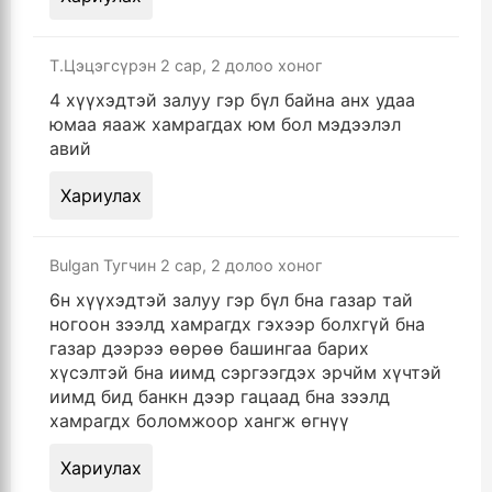
Т.Цэцэгсүрэн
2 сар, 2 долоо хоног
4 хүүхэдтэй залуу гэр бүл байна анх удаа
юмаа яааж хамрагдах юм бол мэдээлэл
авий
Хариулах
Bulgan Тугчин
2 сар, 2 долоо хоног
6н хүүхэдтэй залуу гэр бүл бна газар тай
ногоон зээлд хамрагдх гэхээр болхгүй бна
газар дээрээ өөрөө башингаа барих
хүсэлтэй бна иимд сэргээгдэх эрчйм хүчтэй
иимд бид банкн дээр гацаад бна зээлд
хамрагдх боломжоор хангж өгнүү
Хариулах