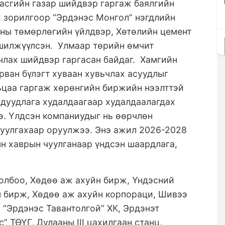
Засгийн газар шийдвэр гаргаж баялгийн
х зорилгоор “Эрдэнэс Монгол” нэгдлийн
аны төмөрлөгийн үйлдвэр, Хөтөлийн цемент
шилжүүлсэн. Улмаар төрийн өмчит
члах шийдвэр гаргасан байдаг. Хамгийн
рван бүлэгт хуваан хувьчлах асуудлыг
ьцаа гаргаж хөрөнгийн биржийн нээлттэй
 дуудлага худалдаагаар худалдаалагдах
э. Үлдсэн компаниудыг нь өөрчлөн
 буулгахаар оруулжээ. Энэ ажил 2026-2028
н хаврын чуулганаар үндсэн шаардлага,
олбоо, Хөдөө аж ахуйн бирж, Үндэсний
н бирж, Хөдөө аж ахуйн корпораци, Шивээ
, “Эрдэнэс Тавантолгой” ХК, Эрдэнэт
” ТӨҮГ, Дулааны III цахилгаан станц,