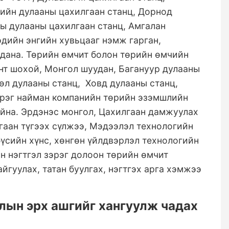
тийн дулааны цахилгаан станц, Дорнод
ы дулааны цахилгаан станц, Амгалан
эдийн энгийн хувьцааг нэмж гарган,
лдана. Төрийн өмчит болон төрийн өмчийн
нт шохой, Монгол шуудан, Багануур дулааны
гөл дулааны станц, Ховд дулааны станц,
зэрэг найман компанийн төрийн эзэмшлийн
айна. Эрдэнэс монгол, Цахилгаан дамжуулах
гаан түгээх сүлжээ, Мэдээлэл технологийн
бүсийн хүнс, хөнгөн үйлдвэрлэл технологийн
н нэгтгэл зэрэг долоон төрийн өмчит
йгуулах, татан буулгах, нэгтгэх арга хэмжээ
лын эрх ашгийг хангуулж чадах