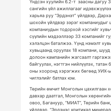
Үндсэн хуулийн 6.2-т заасны дагуу 
сангийн үйл ажиллагааг идэвхжүүлэ
харьяа руу “Эрдэнэт” үйлдвэр, Дарх
шохойн үйлдвэр зэрэг компаниудыг 
компаниудын тодорхой хэсгийг хувь
сүүлийн мэдээллээр 33 компанийг гу
хэлэлцэн баталжээ. Үүнд нэмэлт хув
хувьцаанд оруулах 18 компани, шууд
долоон кампанийн жагсаалт гаргажэ
байгуулах, нэгтгэн нийлүүлэх, татан
оны хооронд хэрэгжих бөгөөд УИХ-ы
чиглэлийг батлах юм.
Төрийн өмчит Монголын цахилгаан х
давхар даатгал, Монголын хөрөнгий
овоо, Багануур, “МИАТ”, Төрийн банк
үйлдвэр, “Эрдэнэс критикал минералс