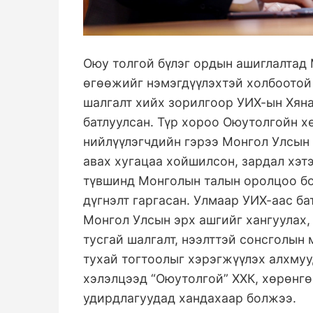
Оюу толгой бүлэг ордын ашиглалтад 
өгөөжийг нэмэгдүүлэхтэй холбоотой 
шалгалт хийх зорилгоор УИХ-ын Хяна
батлуулсан. Түр хороо Оюутолгойн х
нийлүүлэгчдийн гэрээ Монгол Улсын 
авах хугацаа хойшилсон, зардал хэт
түвшинд Монголын талын оролцоо бод
дүгнэлт гаргасан. Улмаар УИХ-аас б
Монгол Улсын эрх ашгийг хангуулах,
тусгай шалгалт, нээлттэй сонсголын
тухай тогтоолыг хэрэгжүүлэх алхму
хэлэлцээд “Оюутолгой” ХХК, хөрөнгө
удирдлагуудад хандахаар болжээ.