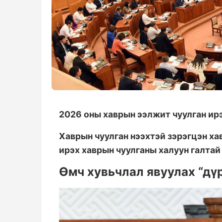
2026 оны хаврын ээлжит чуулган ирэ
Хаврын чуулган нээхтэй зэрэгцэн ха
ирэх хаврын чуулганы халуун галтай
Өмч хувьчлал явуулах “дү