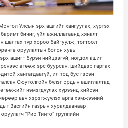
Монгол Улсын эрх ашгийг хангуулах, хүртэх
баримт бичиг, үйл ажиллагаанд хяналт
н шалгах түр хороо байгуулж, тогтоол
өрөнгө оруулалтын болон хувь
эрх ашигт бүрэн нийцээгүй, ногдол ашиг
эрснээс өгөөж эрс буурсан, шийдвэр гаргах
итой хангагдаагүй, ил тод бус гэсэн
аталсан Оюутолгойн бүлэг ордын ашиглалтад
 өгөөжийг нэмэгдүүлэх хүрээнд хийсэн
 мөрөөр авч хэрэгжүүлэх арга хэмжээний
удыг Засгийн газрын хуралдаанаар
 оруулагч “Рио Тинто” группийн