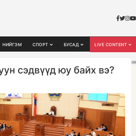
НИЙГЭМ
СПОРТ
БУСАД
LIVE CONTENT
СУ
ун сэдвүүд юу байх вэ?