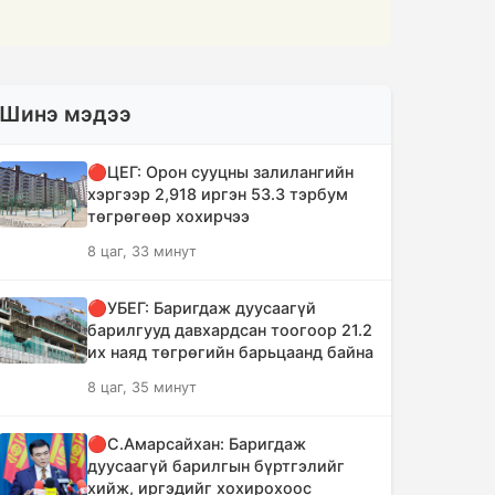
Шинэ мэдээ
🔴ЦЕГ: Орон сууцны залилангийн
хэргээр 2,918 иргэн 53.3 тэрбум
төгрөгөөр хохирчээ
8 цаг, 33 минут
🔴УБЕГ: Баригдаж дуусаагүй
барилгууд давхардсан тоогоор 21.2
их наяд төгрөгийн барьцаанд байна
8 цаг, 35 минут
🔴С.Амарсайхан: Баригдаж
дуусаагүй барилгын бүртгэлийг
хийж, иргэдийг хохирохоос