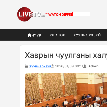
™ WATCH
DIFFERENT
УЛС ТӨР
ХУУЛЬ ЭРХЗҮЙ
НҮҮР
Хаврын чуулганы халу
Хууль эрхзүй
2026/01/09 08:11
Admin