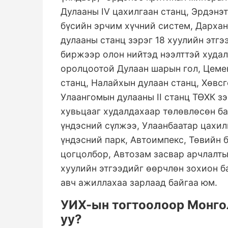
Дулааны IV цахилгаан станц, Эрдэнэ
бүсийн эрчим хүчний систем, Дархан
дулааны станц зэрэг 18 хуулийн этгэ
биржээр олон нийтэд нээлттэй худа
оролцоотой Дулаан шарын гол, Цеме
станц, Налайхын дулаан станц, Хөвс
Улаангомын дулааны II станц ТӨХК 
хувьцааг худалдахаар төлөвлөсөн б
үндэсний сүлжээ, Улаанбаатар цахил
үндэсний парк, Автоимпекс, Төвийн 
цогцолбор, Автозам засвар арчлалты
хуулийн этгээдийг өөрчлөн зохион ба
авч ажиллахаа зарлаад байгаа юм.
УИХ-ын тогтоолоор Монго
уу?