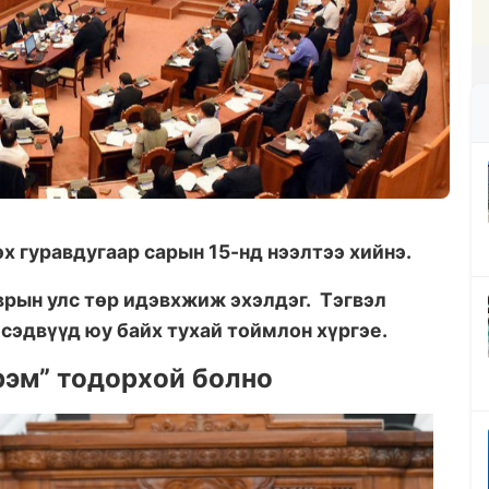
х гуравдугаар сарын 15-нд нээлтээ хийнэ.
врын улс төр идэвхжиж эхэлдэг. Тэгвэл
 сэдвүүд юу байх тухай тоймлон хүргэе.
рэм” тодорхой болно