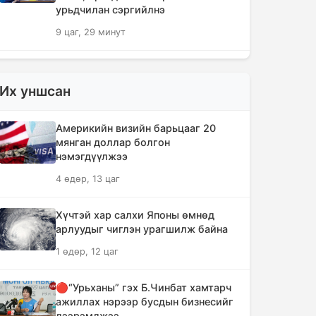
урьдчилан сэргийлнэ
9 цаг, 29 минут
ХЗДХЯ-ны “Явуулын оффис”
Нарантуул худалдааны төвд
Их уншсан
ажиллаж, иргэдэд үйлчилгээ
үзүүллээ
Америкийн визийн барьцааг 20
9 цаг, 38 минут
мянган доллар болгон
нэмэгдүүлжээ
УИХ-ын гишүүд БНСУ-ын Үндэсний
4 өдөр, 13 цаг
Ассамблейн гишүүдийг хүлээн авч
уулзлаа
Хүчтэй хар салхи Японы өмнөд
10 цаг, 3 минут
арлуудыг чиглэн урагшилж байна
1 өдөр, 12 цаг
Мексикийн ТикТок-чин шууд
дамжуулалтын үеэр буудуулж амиа
алджээ
🔴“Урьханы” гэх Б.Чинбат хамтарч
ажиллах нэрээр бусдын бизнесийг
10 цаг, 29 минут
дээрэмджээ