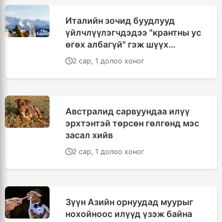
Италийн зочид буудлууд
үйлчлүүлэгчдэдээ "крантны ус
өгөх албагүй" гэж шүүх
шийдвэрлэлээ
2 сар, 1 долоо хоног
Австралид сарвуундаа илүү
эрхтэнтэй төрсөн гөлгөнд мэс
засал хийв
2 сар, 1 долоо хоног
Зүүн Азийн орнуудад муурыг
нохойноос илүүд үзэж байна