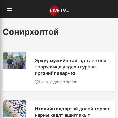
Сонирхолтой
Эрхүү мужийн тайгад тав хоног
төөрч амьд үлдсэн гурван
иргэнийг аварчээ
1 сар, 3 долоо хоног
Италийн алдартай далайн эрэгт
нарны хаалт ашиглахыг