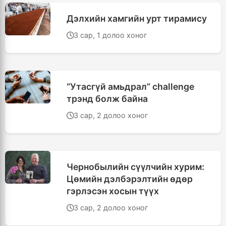
Дэлхийн хамгийн урт тирамису
3 сар, 1 долоо хоног
“Утасгүй амьдрал” challenge
трэнд болж байна
3 сар, 2 долоо хоног
Чернобылийн сүүлчийн хурим:
Цөмийн дэлбэрэлтийн өдөр
гэрлэсэн хосын түүх
3 сар, 2 долоо хоног