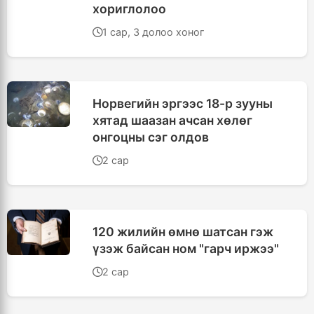
хориглолоо
1 сар, 3 долоо хоног
Норвегийн эргээс 18-р зууны
хятад шаазан ачсан хөлөг
онгоцны сэг олдов
2 сар
120 жилийн өмнө шатсан гэж
үзэж байсан ном "гарч иржээ"
2 сар