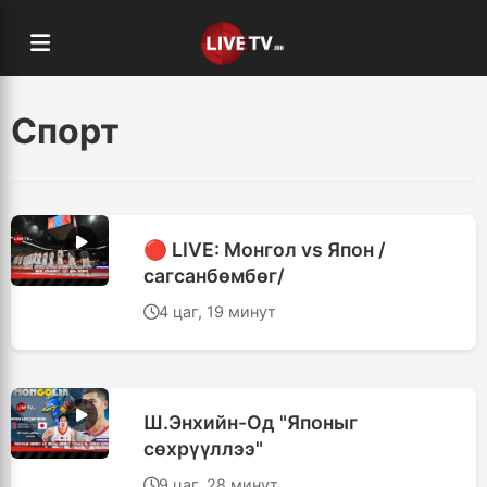
Спорт
🔴 LIVE: Монгол vs Япон /
сагсанбөмбөг/
4 цаг, 19 минут
Ш.Энхийн-Од "Японыг
сөхрүүллээ"
9 цаг, 28 минут