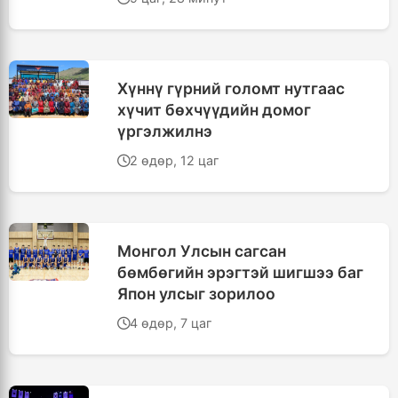
Хүннү гүрний голомт нутгаас
хүчит бөхчүүдийн домог
үргэлжилнэ
2 өдөр, 12 цаг
Монгол Улсын сагсан
бөмбөгийн эрэгтэй шигшээ баг
Япон улсыг зорилоо
4 өдөр, 7 цаг