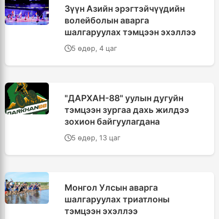
Зүүн Азийн эрэгтэйчүүдийн
волейболын аварга
шалгаруулах тэмцээн эхэллээ
5 өдөр, 4 цаг
"ДАРХАН-88" уулын дугуйн
тэмцээн зургаа дахь жилдээ
зохион байгуулагдана
5 өдөр, 13 цаг
Монгол Улсын аварга
шалгаруулах триатлоны
тэмцээн эхэллээ