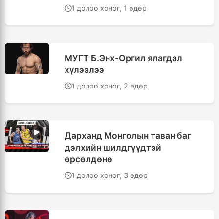
1 долоо хоног, 1 өдөр
МУГТ Б.Энх-Оргил ялагдал
хүлээлээ
1 долоо хоног, 2 өдөр
Дарханд Монголын таван баг
дэлхийн шилдгүүдтэй
өрсөлдөнө
1 долоо хоног, 3 өдөр