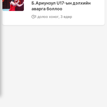
Б.Ариунзул U17-ын дэлхийн
аварга боллоо
1 долоо хоног, 3 өдөр