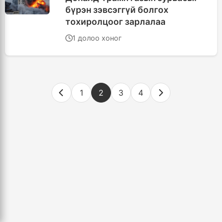
бүрэн зэвсэггүй болгох
тохиролцоог зарлалаа
1 долоо хоног
1
2
3
4