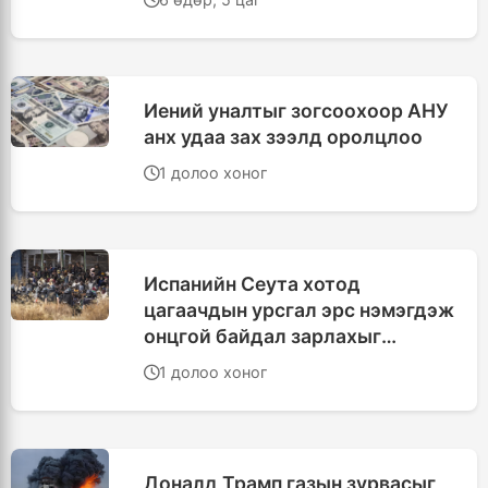
Иений уналтыг зогсоохоор АНУ
анх удаа зах зээлд оролцлоо
1 долоо хоног
Испанийн Сеута хотод
цагаачдын урсгал эрс нэмэгдэж
онцгой байдал зарлахыг
шаардав
1 долоо хоног
Доналд Трамп газын зурвасыг