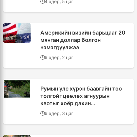
4 өдөр, 5 цаг
Америкийн визийн барьцааг 20
мянган доллар болгон
нэмэгдүүлжээ
6 өдөр, 2 цаг
Румын улс хүрэн баавгайн тоо
толгойг цөөлөх агнуурын
квотыг хоёр дахин
нэмэгдүүллээ
6 өдөр, 3 цаг