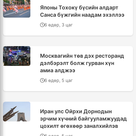
Японы Тохокү бүсийн алдарт
Санса бүжгийн наадам эхэллээ
6 өдөр, 3 цаг
Москвагийн төв дэх ресторанд
дэлбэрэлт болж гурван хүн
амиа алджээ
6 өдөр, 5 цаг
Иран улс Ойрхи Дорнодын
эрчим хүчний байгууламжуудад
цохилт өгөхөөр заналхийлэв
6 өдөр, 5 цаг