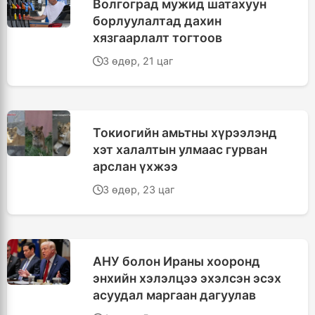
Волгоград мужид шатахуун
борлуулалтад дахин
хязгаарлалт тогтоов
3 өдөр, 21 цаг
Токиогийн амьтны хүрээлэнд
хэт халалтын улмаас гурван
арслан үхжээ
3 өдөр, 23 цаг
АНУ болон Ираны хооронд
энхийн хэлэлцээ эхэлсэн эсэх
асуудал маргаан дагуулав