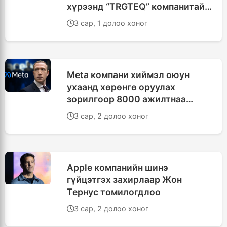
хүрээнд “TRGTEQ” компанитай
хамтран ажиллана
3 сар, 1 долоо хоног
Meta компани хиймэл оюун
ухаанд хөрөнгө оруулах
зорилгоор 8000 ажилтнаа
цомхотгоно
3 сар, 2 долоо хоног
Apple компанийн шинэ
гүйцэтгэх захирлаар Жон
Тернус томилогдлоо
3 сар, 2 долоо хоног