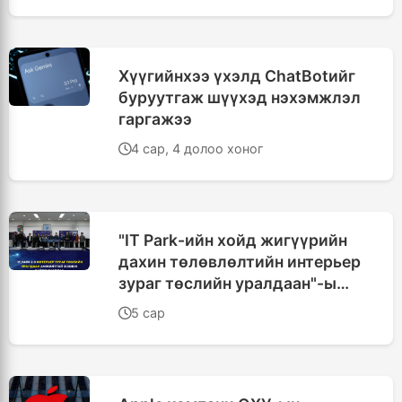
Хүүгийнхээ үхэлд ChatBotийг
буруутгаж шүүхэд нэхэмжлэл
гаргажээ
4 сар, 4 долоо хоног
"IT Park-ийн хойд жигүүрийн
дахин төлөвлөлтийн интерьер
зураг төслийн уралдаан"-ы
шилдэг бүтээлүүд шалгарлаа
5 сар