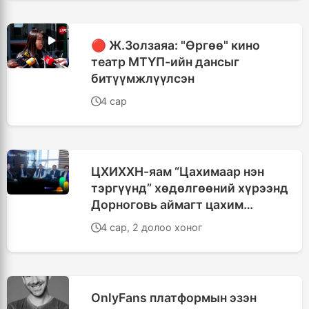
🔴 Ж.Золзаяа: "Өргөө" кино
театр МТҮП-ийн дансыг
битүүмжлүүлсэн
4 сар
ЦХИХХН-яам “Цахимаар нэн
тэргүүнд” хөдөлгөөний хүрээнд
Дорноговь аймагт цахим
шилжилтийг эрчимжүүлэх
4 сар, 2 долоо хоног
уулзалт зохион байгууллаа
OnlyFans платформын эзэн