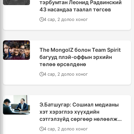
тэрбумтан Леонид Радвинский
43 насандаа таалал төгсөв
4 сар, 2 долоо хоног
The MongolZ болон Team Spirit
багууд плэй-оффын эрхийн
төлөө өрсөлдөнө
4 сар, 2 долоо хоног
Э.Батшугар: Сошиал медианы
хэт хэрэглээ хүүхдийн
сэтгэлзүйд сөргөөр нөлөөлж
байна
4 сар, 2 долоо хоног