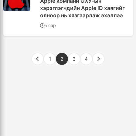
Apple компани ОХУ-ын
хэрэглэгчдийн Apple ID хаягийг
олноор нь хязгаарлаж эхэллээ
5 сар
1
2
3
4