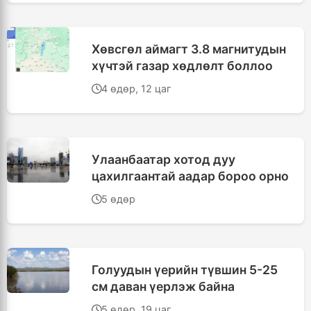
Хөвсгөл аймагт 3.8 магнитудын
хүчтэй газар хөдлөлт боллоо
4 өдөр, 12 цаг
Улаанбаатар хотод дуу
цахилгаантай аадар бороо орно
5 өдөр
Голуудын үерийн түвшин 5-25
см даван үерлэж байна
5 өдөр, 19 цаг