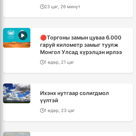
23 цаг, 26 минут
🔴Торгоны замын цуваа 6.000
гаруй километр замыг туулж
Монгол Улсад хүрэлцэн ирлээ
1 өдөр, 21 цаг
Ихэнх нутгаар солигдмол
үүлтэй
1 өдөр, 23 цаг