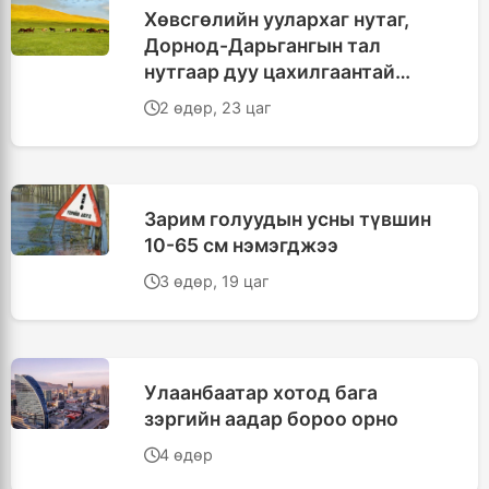
Хөвсгөлийн уулархаг нутаг,
Дорнод-Дарьгангын тал
нутгаар дуу цахилгаантай
аадар бороо орно
2 өдөр, 23 цаг
Зарим голуудын усны түвшин
10-65 см нэмэгджээ
3 өдөр, 19 цаг
Улаанбаатар хотод бага
зэргийн аадар бороо орно
4 өдөр