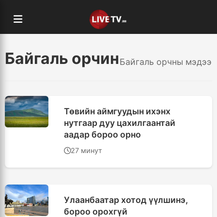
Байгаль орчин
Байгаль орчны мэдээ
Төвийн аймгуудын ихэнх
нутгаар дуу цахилгаантай
аадар бороо орно
27 минут
Улаанбаатар хотод үүлшинэ,
бороо орохгүй