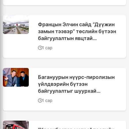
Францын Элчин сайд “Дүүжин
замын тээвэр” төслийн бүтээн
байгуулалтын явцтай
танилцлаа
1 сар
Багануурын нүүрс-пиролизын
үйлдвэрийн бүтээн
байгуулалтыг шуурхай
эхлүүлнэ
1 сар