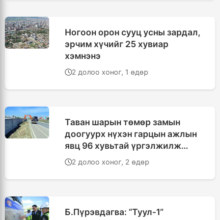
Ногоон орон сууц усны зардал,
эрчим хүчийг 25 хувиар
хэмнэнэ
2 долоо хоног, 1 өдөр
Таван шарын төмөр замын
доогуурх нүхэн гарцын ажлын
явц 96 хувьтай үргэлжилж
байна
2 долоо хоног, 2 өдөр
Б.Пүрэвдагва: “Туул-1”