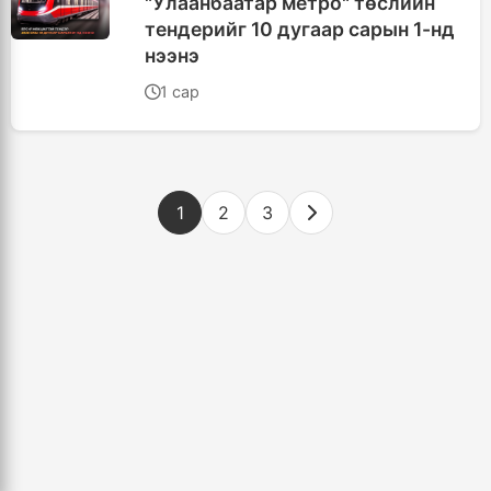
"Улаанбаатар метро" төслийн
тендерийг 10 дугаар сарын 1-нд
нээнэ
1 сар
1
2
3