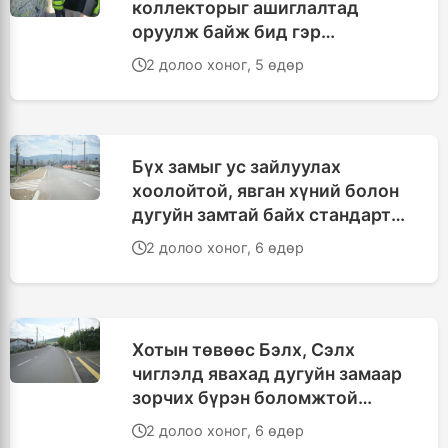
коллекторыг ашиглалтад
оруулж байж бид гэр
хорооллыг барилгажуулна
2 долоо хоног, 5 өдөр
Бүх замыг ус зайлуулах
хоолойтой, явган хүний болон
дугуйн замтай байх стандарт
мөрдөнө
2 долоо хоног, 6 өдөр
Хотын төвөөс Бэлх, Сэлх
чиглэлд явахад дугуйн замаар
зорчих бүрэн боломжтой
бүрдлээ
2 долоо хоног, 6 өдөр