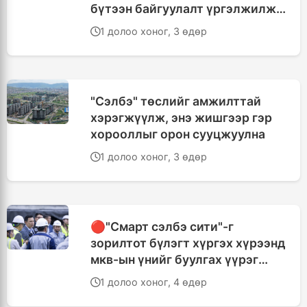
бүтээн байгуулалт үргэлжилж
байна
1 долоо хоног, 3 өдөр
"Сэлбэ" төслийг амжилттай
хэрэгжүүлж, энэ жишгээр гэр
хорооллыг орон сууцжуулна
1 долоо хоног, 3 өдөр
🔴"Смарт сэлбэ сити"-г
зорилтот бүлэгт хүргэх хүрээнд
мкв-ын үнийг буулгах үүрэг
өглөө
1 долоо хоног, 4 өдөр