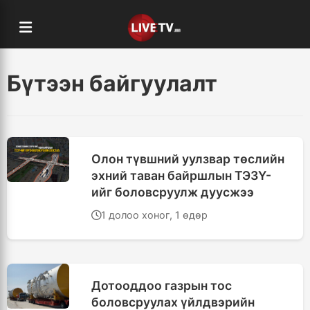
Бүтээн байгуулалт
Олон түвшний уулзвар төслийн
эхний таван байршлын ТЭЗҮ-
ийг боловсруулж дуусжээ
1 долоо хоног, 1 өдөр
Дотооддоо газрын тос
боловсруулах үйлдвэрийн