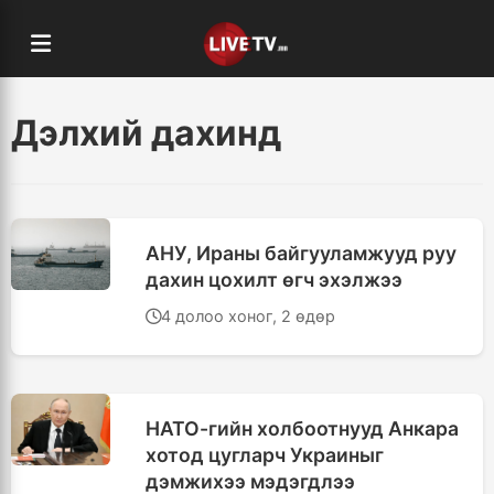
Дэлхий дахинд
АНУ, Ираны байгууламжууд руу
дахин цохилт өгч эхэлжээ
4 долоо хоног, 2 өдөр
НАТО-гийн холбоотнууд Анкара
хотод цугларч Украиныг
дэмжихээ мэдэгдлээ