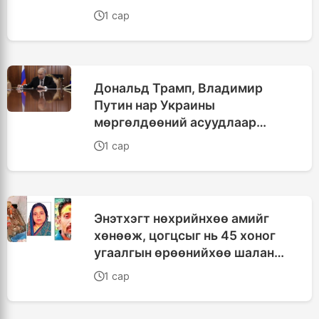
1 сар
Дональд Трамп, Владимир
Путин нар Украины
мөргөлдөөний асуудлаар
90мин утсаар ярьжээ
1 сар
Энэтхэгт нөхрийнхөө амийг
хөнөөж, цогцсыг нь 45 хоног
угаалгын өрөөнийхөө шалан
доор нуусан хэрэг илэрчээ
1 сар