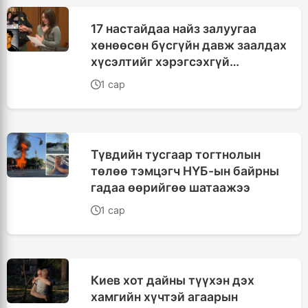
17 настайдаа найз залуугаа
хөнөөсөн бүсгүйн давж заалдах
хүсэлтийг хэрэгсэхгүй
болгожээ
1 сар
Түвдийн тусгаар тогтнолын
төлөө тэмцэгч НҮБ-ын байрны
гадаа өөрийгөө шатаажээ
1 сар
Киев хот дайны түүхэн дэх
хамгийн хүчтэй агаарын