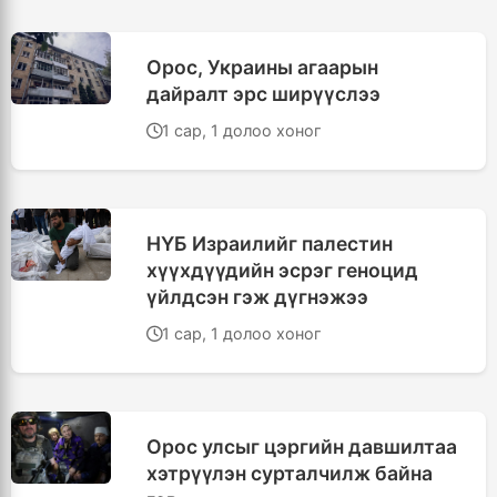
Орос, Украины агаарын
дайралт эрс ширүүслээ
1 сар, 1 долоо хоног
НҮБ Израилийг палестин
хүүхдүүдийн эсрэг геноцид
үйлдсэн гэж дүгнэжээ
1 сар, 1 долоо хоног
Орос улсыг цэргийн давшилтаа
хэтрүүлэн сурталчилж байна