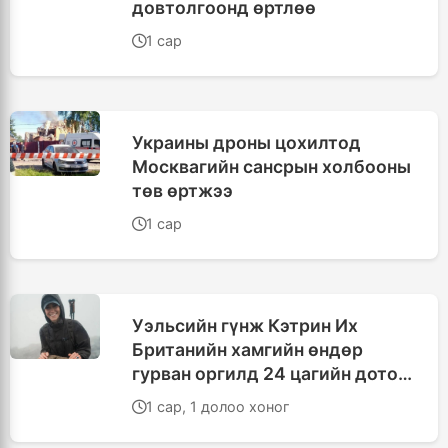
довтолгоонд өртлөө
1 сар
Украины дроны цохилтод
Москвагийн сансрын холбооны
төв өртжээ
1 сар
Уэльсийн гүнж Кэтрин Их
Британийн хамгийн өндөр
гурван оргилд 24 цагийн дотор
авирав
1 сар, 1 долоо хоног