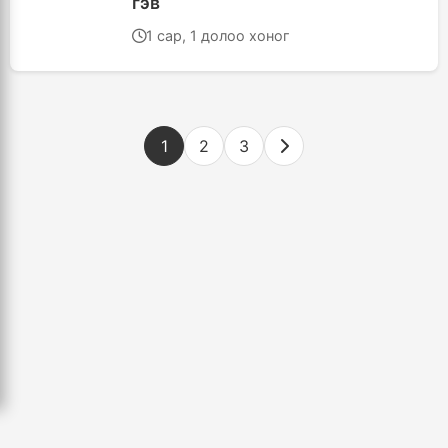
гэв
1 сар, 1 долоо хоног
1
2
3