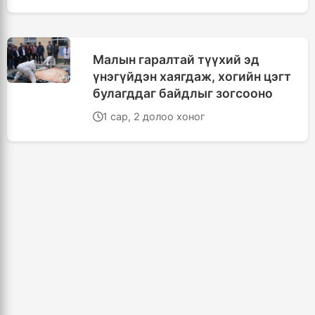
Малын гаралтай түүхий эд
үнэгүйдэн хаягдаж, хогийн цэгт
булагддаг байдлыг зогсооно
1 сар, 2 долоо хоног