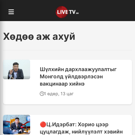
Хөдөө аж ахуй
Шүлхийн дархлаажуулалтыг
Монголд үйлдвэрлэсэн
вакцинаар хийнэ
1 өдөр, 13 цаг
🔴Ц.Идэрбат: Хорио цээр
цуцлагдаж, нийлүүлэлт хэвийн