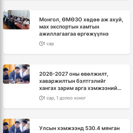
Монгол, ӨМӨЗО хөдөө аж ахуй,
мах экспортын хамтын
ажиллагаагаа өргөжүүлнэ
1 сар
2026-2027 оны өвөлжилт,
хаваржилтын бэлтгэлийг
хангах зарим арга хэмжээний
тухай тогтоолыг баталлаа
1 сар, 1 долоо хоног
Улсын хэмжээнд 530.4 мянган