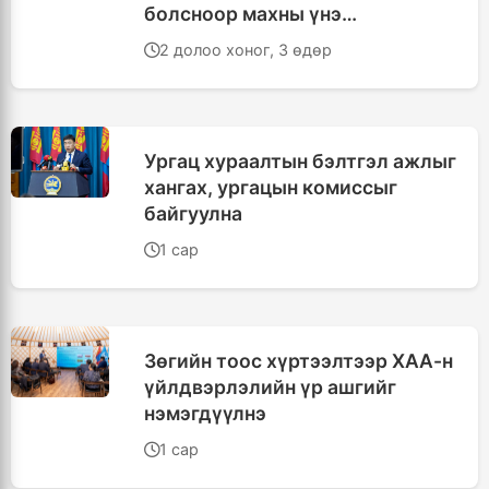
болсноор махны үнэ
тогтворжих хүлээлттэй байна
2 долоо хоног, 3 өдөр
Ургац хураалтын бэлтгэл ажлыг
хангах, ургацын комиссыг
байгуулна
1 сар
Зөгийн тоос хүртээлтээр ХАА-н
үйлдвэрлэлийн үр ашгийг
нэмэгдүүлнэ
1 сар