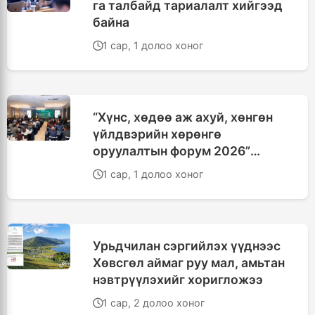
га талбайд тариалалт хийгээд
байна
1 сар, 1 долоо хоног
“Хүнс, хөдөө аж ахуй, хөнгөн
үйлдвэрийн хөрөнгө
оруулалтын форум 2026”
эхэллээ
1 сар, 1 долоо хоног
Урьдчилан сэргийлэх үүднээс
Хөвсгөл аймаг руу мал, амьтан
нэвтрүүлэхийг хоригложээ
1 сар, 2 долоо хоног