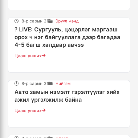
8-р сарын 31
Эрүүл мэнд
? LIVE: Сургууль, цэцэрлэг маргааш
орох ч нэг байгууллага дээр багадаа
4-5 багш халдвар авчээ
Цааш унших
8-р сарын 31
Нийгэм
Авто замын нэмэлт гэрэлтүүлэг хийх
ажил үргэлжилж байна
Цааш унших