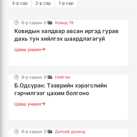
3-р сар
2-р сар
1-р сар
8-р сарын 31
Ковид-19
Ковидын халдвар авсан иргэд гурав
дахь тун хийлгэх шаардлагагүй
Цааш унших
8-р сарын 31
Нийгэм
Б.Одсүрэн: Тээврийн хэрэгслийн
гэрчилгээг цахим болгоно
Цааш унших
8-р сарын 31
Дэлхий дахинд