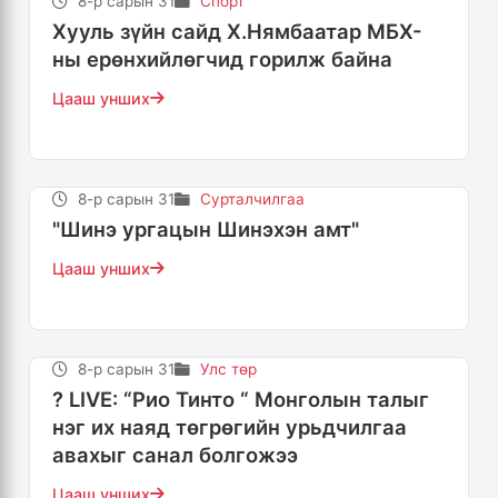
8-р сарын 31
Спорт
Хууль зүйн сайд Х.Нямбаатар МБХ-
ны ерөнхийлөгчид горилж байна
Цааш унших
8-р сарын 31
Сурталчилгаа
"Шинэ ургацын Шинэхэн амт"
Цааш унших
8-р сарын 31
Улс төр
? LIVE: “Рио Тинто “ Монголын талыг
нэг их наяд төгрөгийн урьдчилгаа
авахыг санал болгожээ
Цааш унших