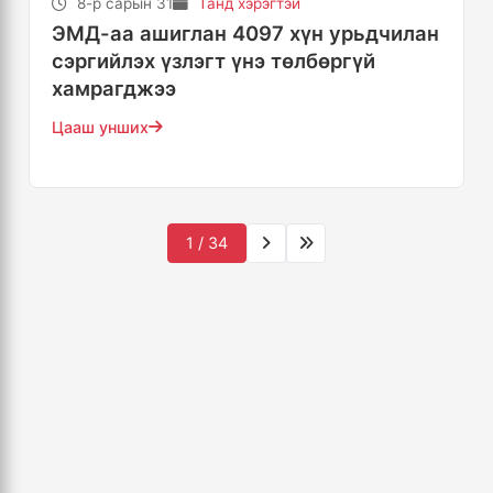
8-р сарын 31
Танд хэрэгтэй
ЭМД-аа ашиглан 4097 хүн урьдчилан
сэргийлэх үзлэгт үнэ төлбөргүй
хамрагджээ
Цааш унших
1 / 34