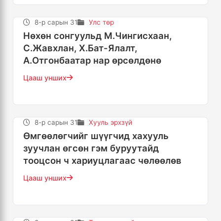
8-р сарын 31
Улс төр
Нөхөн сонгуульд М.Чингисхаан,
С.Жавхлан, Х.Бат-Ялалт,
А.Отгонбаатар нар өрсөлдөнө
Цааш унших
8-р сарын 31
Хууль эрхзүй
Өмгөөлөгчийг шүүгчид хахууль
зуучлан өгсөн гэм буруутайд
тооцсон ч хариуцлагаас чөлөөлөв
Цааш унших