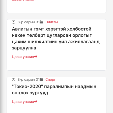
8-р сарын 31
Нийгэм
Авлигын гэмт хэрэгтэй холбоотой
нөхөн төлбөрт цугларсан орлогыг
цахим шилжилтийн үйл ажиллагаанд
зарцуулна
Цааш унших
8-р сарын 31
Спорт
"Токио-2020" паралимпын наадмын
онцлох зургууд
Цааш унших