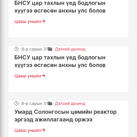
БНСУ цар тахлын үед бодлогын
хүүгээ өсгөсөн анхны улс болов
Цааш унших
8-р сарын 31
Дэлхий дахинд
БНСУ цар тахлын үед бодлогын
хүүгээ өсгөсөн анхны улс болов
Цааш унших
8-р сарын 31
Дэлхий дахинд
Умард Солонгосын цөмийн реактор
эргээд ажиллагаанд оржээ
Цааш унших