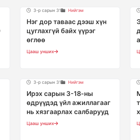
3-р сарын 31
Нийгэм
Нэг дор таваас дээш хүн
0
цуглахгүй байх үүрэг
өглөө
Цааш унших
Ц
3-р сарын 31
Нийгэм
Ирэх сарын 3-18-ны
өдрүүдэд үйл ажиллагааг
нь хязгаарлах салбарууд
Цааш унших
Ц