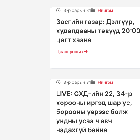
3-р сарын 31
Нийгэм
Засгийн газар: Дэлгүүр,
худалдааны төвүүд 20:0
цагт хаана
Цааш унших
3-р сарын 31
Нийгэм
LIVE: СХД-ийн 22, 34-р
хорооны иргэд шар ус,
борооны үерээс болж
ундны усаа ч авч
чадахгүй байна