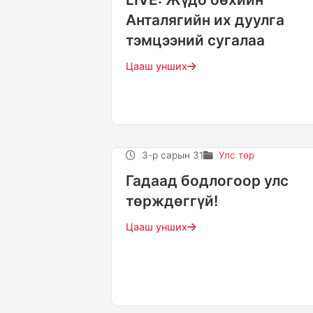
Анталягийн их дуулга
тэмцээний сугалаа
Цааш унших
3-р сарын 31
Улс төр
​Гадаад бодлогоор улс
төрждөггүй!
Цааш унших