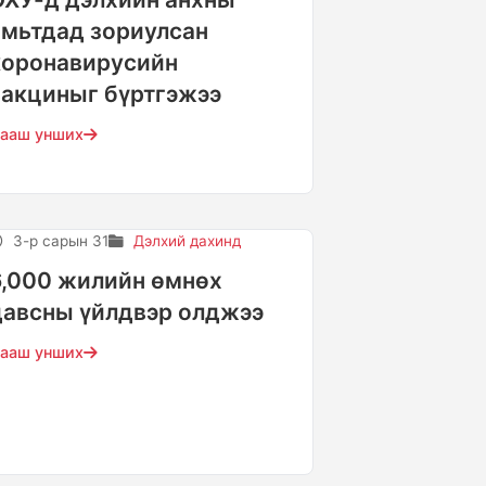
амьтдад зориулсан
коронавирусийн
вакциныг бүртгэжээ
ааш унших
3-р сарын 31
Дэлхий дахинд
6,000 жилийн өмнөх
давсны үйлдвэр олджээ
ааш унших