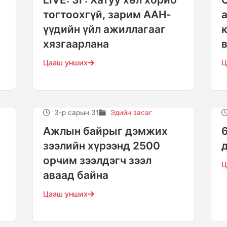
тогтоохгүй, зарим ААН-
үүдийн үйл ажиллагааг
хязгаарлана
Цааш унших
Ц
3-р сарын 31
Эдийн засаг
Ажлын байрыг дэмжих
зээлийн хүрээнд 2500
орчим зээлдэгч зээл
Ц
аваад байна
Цааш унших