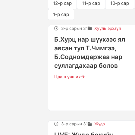
12-р сар
11-р сар
10-р сар
1-р сар
3-р сарын 31
Хууль эрхзүй
Б.Хурц нар шүүхээс ял
авсан тул Т.Чимгээ,
Б.Содномдаржаа нар
суллагдахаар болов
Цааш унших
3-р сарын 31
Жүдо
LIVE: Жүдо бөхийн