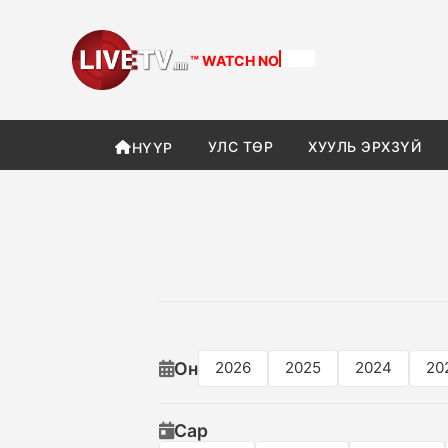
™ WATCH
NOW
УЛС ТӨР
ХУУЛЬ ЭРХЗҮЙ
НҮҮР
Он
2026
2025
2024
20
Сар