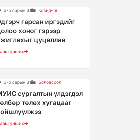
3-р сарын 31
Ковид-19
Эдгэрч гарсан иргэдийг
долоо хоног гэрээр
ажиглахыг цуцаллаа
ааш унших
3-р сарын 31
Боловсрол
МУИС сургалтын үлдэгдэл
төлбөр төлөх хугацааг
хойшлуулжээ
ааш унших