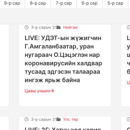
9-р сар
8-р сар
7-р сар
6-р сар
5-р сар
3-р сарын 31
Нийгэм
LIVE: УДЭТ-ын жүжигчин
Г.Амгаланбаатар, уран
нугараач О.Цэцэглэн нар
коронавирусийн халдвар
тусаад эдгэсэн талаараа
ингэж ярьж байна
Ц
Цааш унших
3-р сарын 31
Улс төр
LIVE: ЗГ: Хатуу хөл хорио