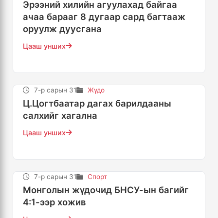
Эрээний хилийн агуулахад байгаа
ачаа барааг 8 дугаар сард багтааж
оруулж дуусгана
Цааш унших
7-р сарын 31
Жүдо
Ц.Цогтбаатар дагах барилдааны
салхийг хагална
Цааш унших
7-р сарын 31
Спорт
Монголын жүдочид БНСУ-ын багийг
4:1-ээр хожив