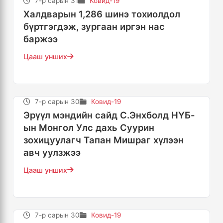
7-р сарын 31
Ковид-19
Халдварын 1,286 шинэ тохиолдол
бүртгэгдэж, зургаан иргэн нас
баржээ
Цааш унших
7-р сарын 30
Ковид-19
Эрүүл мэндийн сайд С.Энхболд НҮБ-
ын Монгол Улс дахь Суурин
зохицуулагч Тапан Мишраг хүлээн
авч уулзжээ
Цааш унших
7-р сарын 30
Ковид-19