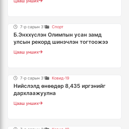
Цааш унших
7-р сарын 31
Спорт
Б.Энххүслэн Олимпын усан замд
улсын рекорд шинэчлэн тогтоожээ
Цааш унших
7-р сарын 31
Ковид-19
Нийслэлд өнөөдөр 8,435 иргэнийг
дархлаажуулна
Цааш унших