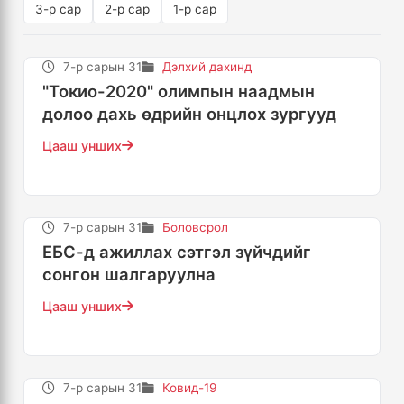
3-р сар
2-р сар
1-р сар
7-р сарын 31
Дэлхий дахинд
"Токио-2020" олимпын наадмын
долоо дахь өдрийн онцлох зургууд
Цааш унших
7-р сарын 31
Боловсрол
ЕБС-д ажиллах сэтгэл зүйчдийг
сонгон шалгаруулна
Цааш унших
7-р сарын 31
Ковид-19