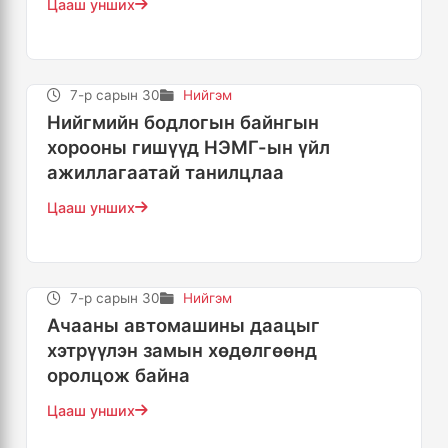
Цааш унших
7-р сарын 30
Нийгэм
Нийгмийн бодлогын байнгын
хорооны гишүүд НЭМГ-ын үйл
ажиллагаатай танилцлаа
Цааш унших
7-р сарын 30
Нийгэм
Ачааны автомашины даацыг
хэтрүүлэн замын хөдөлгөөнд
оролцож байна
Цааш унших