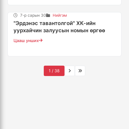
7-р сарын 30
Нийгэм
"Эрдэнэс тавантолгой" ХК-ийн
уурхайчин залуусын номын өргөө
Цааш унших
1 / 38