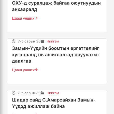
ОХУ-д суралцаж байгаа оюутнуудын
анхааралд
Цааш унших
7-р сарын 30
Нийгэм
Замын-Үүдийн боомтын өргөтгөлийг
хугацаанд нь ашиглалтад оруулахыг
даалгав
Цааш унших
7-р сарын 30
Нийгэм
Шадар сайд С.Амарсайхан Замын-
Үүдэд ажиллаж байна