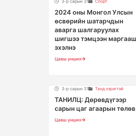
3-р сарын 31
Спорт
2024 оны Монгол Улсын
өсвөрийн шатарчдын
аварга шалгаруулах
шигшээ тэмцээн маргаа
эхэлнэ
Цааш унших
3-р сарын 31
Танд хэрэгтэй
ТАНИЛЦ: Дөрөвдүгээр
сарын цаг агаарын төлөв
Цааш унших