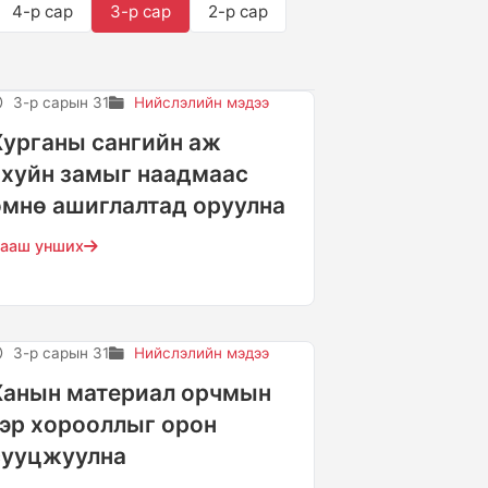
4-р сар
3-р сар
2-р сар
3-р сарын 31
Нийслэлийн мэдээ
Хурганы сангийн аж
ахуйн замыг наадмаас
өмнө ашиглалтад оруулна
ааш унших
3-р сарын 31
Нийслэлийн мэдээ
Ханын материал орчмын
гэр хорооллыг орон
сууцжуулна