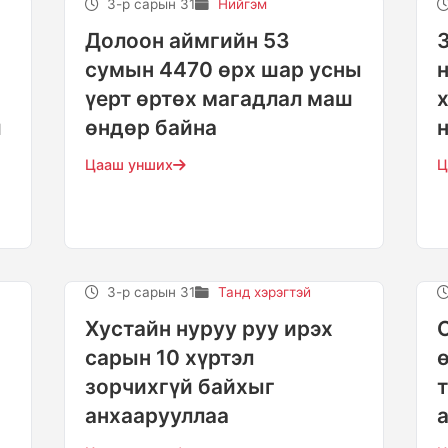
3-р сарын 31
Нийгэм
Долоон аймгийн 53
сумын 4470 өрх шар усны
үерт өртөх магадлал маш
ш
өндөр байна
Цааш унших
Ц
3-р сарын 31
Танд хэрэгтэй
Хустайн нуруу руу ирэх
сарын 10 хүртэл
зорчихгүй байхыг
анхаарууллаа