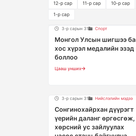
12-р сар
11-р сар
10-р сар
1-р сар
3-р сарын 31
Спорт
Монгол Улсын шигшээ ба
хос хүрэл медалийн эзэд
боллоо
Цааш унших
3-р сарын 31
Нийслэлийн мэдээ
Сонгинохайрхан дүүрэгт
үерийн даланг өргөсгөж,
хөрсний ус зайлуулах
насос станц байгуулна