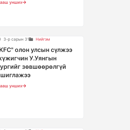
ааш унших
3-р сарын 31
Нийгэм
"KFC" олон улсын сүлжээ
жүжигчин У.Уянгын
зургийг зөвшөөрөлгүй
ашиглажээ
ааш унших