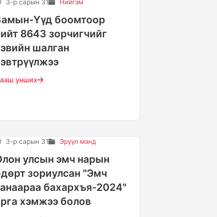
3-р сарын 31
Нийгэм
Замын-Үүд боомтоор
нийт 8643 зорчигчийг
хэвийн шалган
нэвтрүүлжээ
ааш унших
3-р сарын 31
Эрүүл мэнд
Олон улсын эмч нарын
өдөрт зориулсан "Эмч
танаараа бахархъя-2024"
арга хэмжээ болов