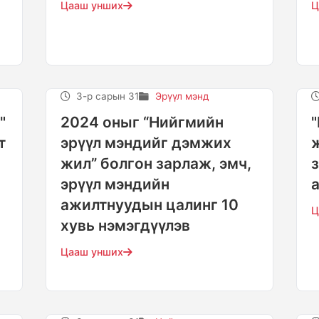
Цааш унших
Ц
3-р сарын 31
Эрүүл мэнд
"
2024 оныг “Нийгмийн
т
эрүүл мэндийг дэмжих
жил” болгон зарлаж, эмч,
эрүүл мэндийн
ажилтнуудын цалинг 10
Ц
хувь нэмэгдүүлэв
Цааш унших