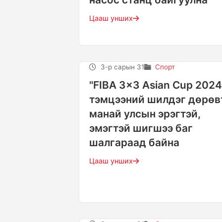
Цааш унших
3-р сарын 31
Спорт
"FIBA 3x3 Asian Cup 2024
тэмцээний шилдэг дөрөв
манай улсын эрэгтэй,
эмэгтэй шигшээ баг
шалгараад байна
Цааш унших