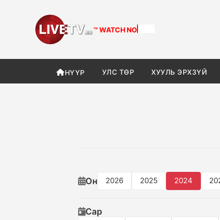
™ WATCH
NOW
УЛС ТӨР
ХУУЛЬ ЭРХЗҮЙ
НҮҮР
Он
2026
2025
2024
20
Сар