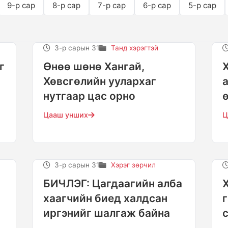
9-р сар
8-р сар
7-р сар
6-р сар
5-р сар
3-р сарын 31
Танд хэрэгтэй
г
Өнөө шөнө Хангай,
Хөвсгөлийн уулархаг
нутгаар цас орно
Цааш унших
Ц
3-р сарын 31
Хэрэг зөрчил
БИЧЛЭГ: Цагдаагийн алба
хаагчийн биед халдсан
иргэнийг шалгаж байна