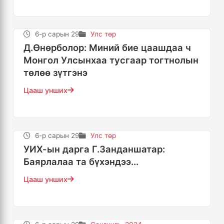
6-р сарын 29
Улс төр
Д.Өнөрболор: Миний бие цаашдаа ч
Монгол Улсынхаа тусгаар тогтнолын
төлөө зүтгэнэ
Цааш унших
6-р сарын 29
Улс төр
УИХ-ын дарга Г.Занданшатар:
Баярлалаа та бүхэндээ...
Цааш унших