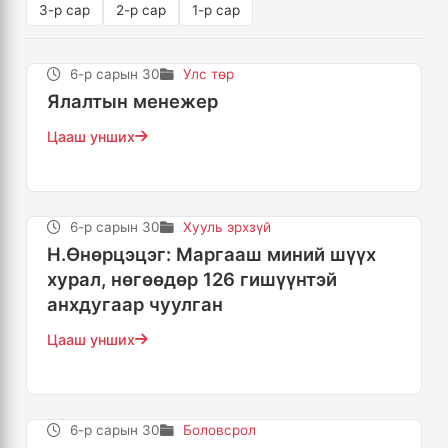
3-р сар
2-р сар
1-р сар
6-р сарын 30
Улс төр
Ялалтын менежер
Цааш унших
6-р сарын 30
Хууль эрхзүй
Н.Өнөрцэцэг: Маргааш миний шүүх
хурал, нөгөөдөр 126 гишүүнтэй
анхдугаар чуулган
Цааш унших
6-р сарын 30
Боловсрол