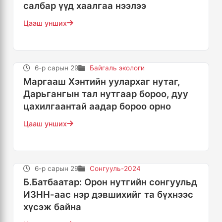
салбар үүд хаалгаа нээлээ
Цааш унших
6-р сарын 29
Байгаль экологи
Маргааш Хэнтийн уулархаг нутаг,
Дарьгангын тал нутгаар бороо, дуу
цахилгаантай аадар бороо орно
Цааш унших
6-р сарын 29
Сонгууль-2024
Б.Батбаатар: Орон нутгийн сонгуульд
ИЗНН-аас нэр дэвшихийг та бүхнээс
хүсэж байна