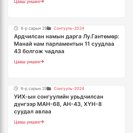
Цааш унших
6-р сарын 29
Сонгууль-2024
Ардчилсан намын дарга Лу.Гантөмөр:
Манай нам парламентын 11 суудлаа
43 болгож чадлаа
Цааш унших
6-р сарын 29
Сонгууль-2024
УИХ-ын сонгуулийн урьдчилсан
дүнгээр МАН-68, АН-43, ХҮН-8
суудал авлаа
Цааш унших