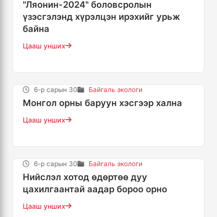
"Ляонин-2024" боловсролын
үзэсгэлэнд хүрэлцэн ирэхийг урьж
байна
Цааш унших
6-р сарын 30
Байгаль экологи
Монгол орны баруун хэсгээр хална
Цааш унших
6-р сарын 30
Байгаль экологи
Нийслэл хотод өдөртөө дуу
цахилгаантай аадар бороо орно
Цааш унших