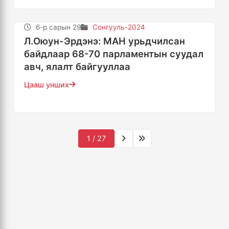
6-р сарын 29
Сонгууль-2024
Л.Оюун-Эрдэнэ: МАН урьдчилсан
байдлаар 68-70 парламентын суудал
авч, ялалт байгууллаа
Цааш унших
1 / 27