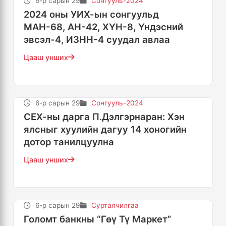
6-р сарын 29
Сонгууль-2024
2024 оны УИХ-ын сонгуульд
МАН-68, АН-42, ХҮН-8, Үндэсний
эвсэл-4, ИЗНН-4 суудал авлаа
Цааш унших
6-р сарын 29
Сонгууль-2024
СЕХ-ны дарга П.Дэлгэрнаран: Хэн
ялсныг хуулийн дагуу 14 хоногийн
дотор танилцуулна
Цааш унших
6-р сарын 29
Сурталчилгаа
Голомт банкны “Гөү Тү Маркет”