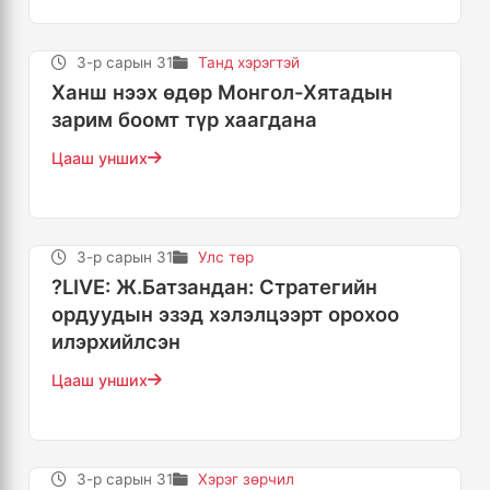
3-р сарын 31
Танд хэрэгтэй
Ханш нээх өдөр Монгол-Хятадын
зарим боомт түр хаагдана
Цааш унших
3-р сарын 31
Улс төр
?LIVE: Ж.Батзандан: Стратегийн
ордуудын эзэд хэлэлцээрт орохоо
илэрхийлсэн
Цааш унших
3-р сарын 31
Хэрэг зөрчил