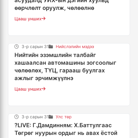
өөрчлөлт оруулж, чөлөөлнө
Цааш унших
3-р сарын 31
Нийслэлийн мэдээ
Нийтийн эзэмшлийн талбайг
хашаалсан автомашины зогсоолыг
чөлөөлөх, ТҮЦ, гарааш буулгах
ажлыг эрчимжүүлнэ
Цааш унших
3-р сарын 31
Улс төр
?LIVE: Г.Дамдинням: Х.Баттулгаас
Төгрөг нуурын ордыг нь авах ёстой