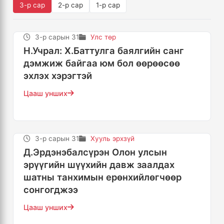
3-р сар
2-р сар
1-р сар
3-р сарын 31
Улс төр
Н.Учрал: Х.Баттулга баялгийн санг
дэмжиж байгаа юм бол өөрөөсөө
эхлэх хэрэгтэй
Цааш унших
3-р сарын 31
Хууль эрхзүй
Д.Эрдэнэбалсүрэн Олон улсын
эрүүгийн шүүхийн давж заалдах
шатны танхимын ерөнхийлөгчөөр
сонгогджээ
Цааш унших