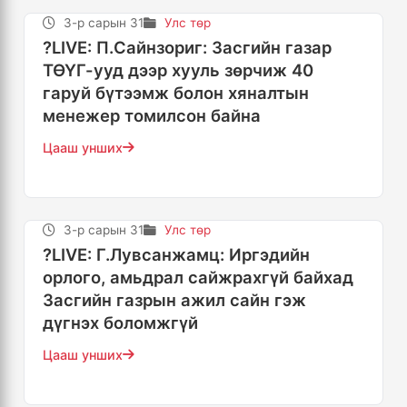
3-р сарын 31
Улс төр
?LIVE: П.Сайнзориг: Засгийн газар
ТӨҮГ-ууд дээр хууль зөрчиж 40
гаруй бүтээмж болон хяналтын
менежер томилсон байна
Цааш унших
3-р сарын 31
Улс төр
?LIVE: Г.Лувсанжамц: Иргэдийн
орлого, амьдрал сайжрахгүй байхад
Засгийн газрын ажил сайн гэж
дүгнэх боломжгүй
Цааш унших