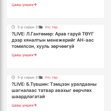
Цааш унших
3-р сарын 31
Улс төр
?LIVE: Л.Гантөмөр: Арав гаруй ТӨҮГ
дээр хяналтын менежерийг АН-аас
томилсон, хууль зөрчөөгүй
Цааш унших
3-р сарын 31
Улс төр
?LIVE: Б.Түвшин: Тэмцээн уралдааны
шагналаас татвар авахыг өөрчлөх
шаардлагатай
Цааш унших