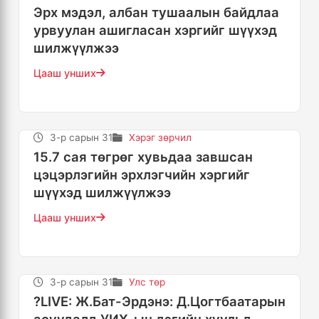
Эрх мэдэл, албан тушаалын байдлаа
урвуулан ашигласан хэргийг шүүхэд
шилжүүлжээ
Цааш унших
3-р сарын 31
Хэрэг зөрчил
15.7 сая төгрөг хувьдаа завшсан
цэцэрлэгийн эрхлэгчийн хэргийг
шүүхэд шилжүүлжээ
Цааш унших
3-р сарын 31
Улс төр
?LIVE: Ж.Бат-Эрдэнэ: Д.Цогтбаатарын
асуудалд УИХ-ын дэгийн хуульд