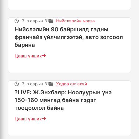
3-р сарын 31
Нийслэлийн мэдээ
Нийслэлийн 90 байршилд гадны
франчайз үйлчилгээтэй, авто зогсоол
барина
Цааш унших
3-р сарын 31
Хөдөө аж ахуй
?LIVE: Ж.Энхбаяр: Ноолуурын үнэ
150-160 мянгад байна гэдэг
тооцоолол байна
Цааш унших