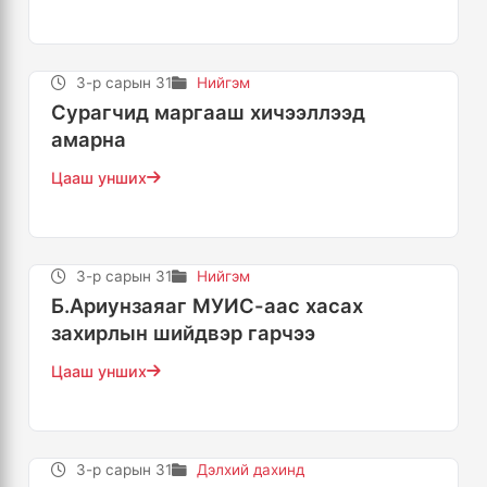
3-р сарын 31
Нийгэм
Сурагчид маргааш хичээллээд
амарна
Цааш унших
3-р сарын 31
Нийгэм
Б.Ариунзаяаг МУИС-аас хасах
захирлын шийдвэр гарчээ
Цааш унших
3-р сарын 31
Дэлхий дахинд