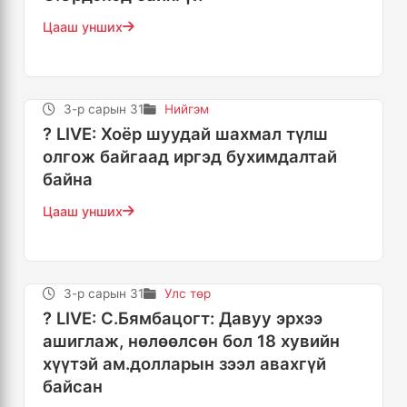
Цааш унших
3-р сарын 31
Нийгэм
? LIVE: Хоёр шуудай шахмал түлш
олгож байгаад иргэд бухимдалтай
байна
Цааш унших
3-р сарын 31
Улс төр
? LIVE: С.Бямбацогт: Давуу эрхээ
ашиглаж, нөлөөлсөн бол 18 хувийн
хүүтэй ам.долларын зээл авахгүй
байсан