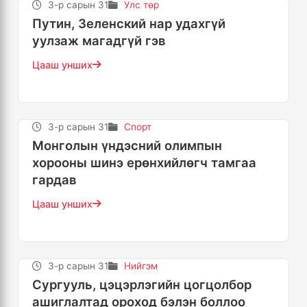
3-р сарын 31
Улс төр
Путин, Зеленский нар удахгүй
уулзаж магадгүй гэв
Цааш унших
3-р сарын 31
Спорт
Монголын үндэсний олимпын
хорооны шинэ ерөнхийлөгч тамгаа
гардав
Цааш унших
3-р сарын 31
Нийгэм
Сургууль, цэцэрлэгийн цогцолбор
ашиглалтад ороход бэлэн боллоо