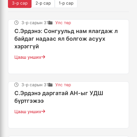
3-р сар
2-р сар
1-р сар
3-р сарын 31
Улс төр
С.Эрдэнэ: Сонгуульд нам ялагдаж л
байдаг надаас ял болгож асуух
хэрэггүй
Цааш унших
3-р сарын 31
Улс төр
С.Эрдэнэ даргатай АН-ыг УДШ
бүртгэжээ
Цааш унших