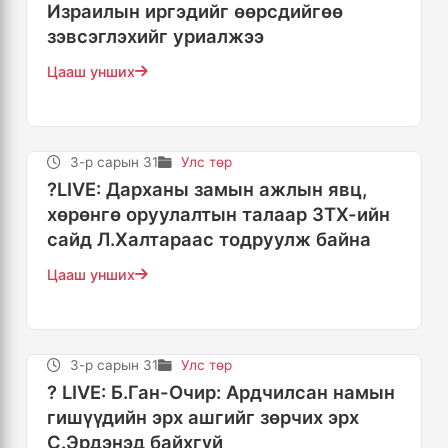
Израилын иргэдийг өөрсдийгөө
зэвсэглэхийг уриалжээ
Цааш унших
3-р сарын 31
Улс төр
?LIVE: Дарханы замын ажлын явц,
хөрөнгө оруулалтын талаар ЗТХ-ийн
сайд Л.Халтараас тодруулж байна
Цааш унших
3-р сарын 31
Улс төр
? LIVE: Б.Ган-Очир: Ардчилсан намын
гишүүдийн эрх ашгийг зөрчих эрх
С.Эрдэнэд байхгүй