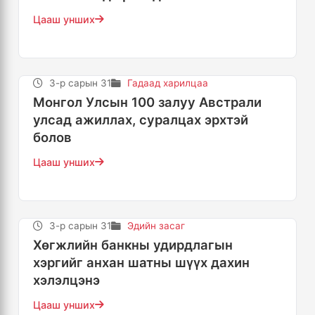
Цааш унших
3-р сарын 31
Гадаад харилцаа
Монгол Улсын 100 залуу Австрали
улсад ажиллах, суралцах эрхтэй
болов
Цааш унших
3-р сарын 31
Эдийн засаг
Хөгжлийн банкны удирдлагын
хэргийг анхан шатны шүүх дахин
хэлэлцэнэ
Цааш унших