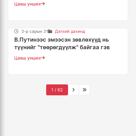
Цааш унших
3-р сарын 31
Дэлхий дахинд
В.Путинээс эмээсэн зөвлөхүүд нь
түүнийг "төөрөгдүүлж" байгаа гэв
Цааш унших
1 / 62