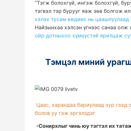
“Тэгж болохгүй, ингэж болохгүй, бур
тэгвэл тэр бурууг яаж зөв болгож и
хэлэх тусам өөдөөс нь цаашлуулаад 
Найзынхаа хэлсэн үгнээс санаа олж 
ойр дотныхоо хүмүүстэй ярилцаж су
Тэмцэл миний урагш
Цаас, харандаа бариулаад зур гээд 
болов уу гэж эргэлздэг
-Сонирхлыг чинь юу тэгтэл их тата