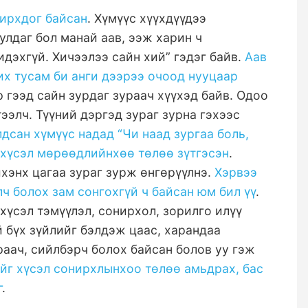
нирхдог байсан
. Хүмүүс хүүхдүүдээ
улдаг бол манай аав, ээж харин ч
дэхгүй. Хичээлээ сайн хий” гэдэг байв.
Аав
х тусам би анги дээрээ очоод нууцаар
 гээд сайн зурдаг зураач хүүхэд байв. Одоо
ээлч. Түүний дэргэд зураг зурна гэхээс
лдсан хүмүүс надад “Чи наад зургаа боль,
 хүсэл мөрөөдлийнхөө төлөө зүтгэсэн
.
ихэнх цагаа зураг зурж өнгөрүүлнэ.
Хэрвээ
ч болох зам сонгохгүй ч байсан юм бил үү
.
хүсэл тэмүүлэл, сонирхол, зорилго илүү
 бүх зүйлийг бэлдэж цаас, харандаа
раач, сийлбэрч болох байсан болов уу гэж
йг хүсэл сонирхлынхоо төлөө амьдрах, бас
г
.