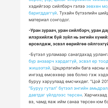
хэдийгээр сийлбэрч гэлээ
зөвхөн мо
баригддаггүй
. Тухайн бүтээлийн ший
материал сонгодог.
-Уран зураач, уран сийлбэрч, уран 
илэрхийлж буй зүйл нь энгийн хүний
өрсөлдөж, эсвэл өөрийгөө ойлгохгүй
-Бүтээл урламаар санагдахад урланг
бүр анзаарч хардаггүй, эсвэл ер тоо
жишээтэй
. Цэцэрлэгийн бага насны 
ингээд өмсөхөөр зөв болно гэж хэдэ
буруу харуулаад өмсчихдөг. “Цой 20
“Буруу гутал” бүтээл энгийн амьдрал
давтдаг үйлдлээс төрсөн
. Харчихаад
вэ, чамд яаж ийм санаа төрсөн юм б