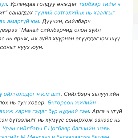
зул
. Урландаа голдуу өнждөг
тэрбээр тийм ч
шиг” санагдах
түүний сэтгэлийнх нь хаалгыг
лах амаргүй юм
. Дуучин, сийлбэрч
 үеэрээ “Манай сийлбэрчид олон зүйл
өс нь ярьж, их зүйл хүүрнэн өгүүлдэг юм шүү
соныг нуух юун.
үү ойлголцдог ч юм шиг
. Сийлбэрч залуугийн
лох нь тун ховор.
Өнгөрсөн жилийн
ахиж харна гэдэг бүр нүдний гэм
. Арга ч үгүй
эсэн бүтээлийг нь хүмүүс сонирхож эзнээс нь
.
Уран сийлбэрч Г.Цогбаяр багшийн шавь
гэдгийг М.Мөнхзул ч бүтээлээрээ батлан