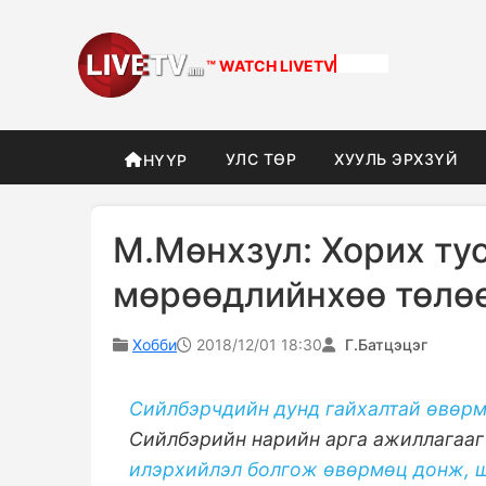
™ WATCH
DIFFERENT
УЛС ТӨР
ХУУЛЬ ЭРХЗҮЙ
НҮҮР
М.Мөнхзул: Хорих тус
мөрөөдлийнхөө төлөө
Хобби
2018/12/01 18:30
Г.Батцэцэг
Сийлбэрчдийн дунд гайхалтай өвөрм
Сийлбэрийн нарийн арга ажиллагааг
илэрхийлэл болгож өвөрмөц донж, ш