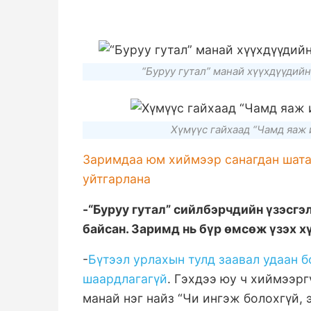
“Буруу гутал” манай хүүхдүүдийн
Хүмүүс гайхаад “Чамд яаж 
Заримдаа юм хиймээр санагдан шата
уйтгарлана
-“Буруу гутал” сийлбэрчдийн үзэсгэ
байсан. Заримд нь бүр өмсөж үзэх х
-
Бүтээл урлахын тулд заавал удаан 
шаардлагагүй
. Гэхдээ юу ч хиймээрг
манай нэг найз “Чи ингэж болохгүй, 