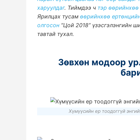
харуулдаг
. Тиймдээ ч
тэр өөрийнхөө
Ярилцах тусам
өөрийнхөө ертөнцийн 
олгосон
“Цой 2018” үзэсгэлэнгийн ш
тавтай тухал.
Зөвхөн модоор ур
бар
Хүмүүсийн ер тоодоггүй энгий