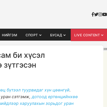
НИЙГЭМ
СПОРТ
БУСАД
LIVE CONTENT
СУ
ам би хүсэл
 зүтгэсэн
өц бүтээл туурвидаг хүн цөөнгүй
.
 уран сэтгэмж,
дотоод ертөнцийнхөө
ийдлээр харуулахын зорьдог уран