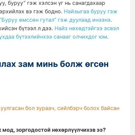
уу, буруу” гэж хэлсэн үг нь санагдахаар
лэрхийлэх вэ гэж бодно.
Найзыгаа буруу гэж
“Буруу өмссөн гутал” гэж дуулаад инээнэ
.
хийсэн бүтээл л дээ.
Найз нөхөдтэйгээ эсвэл
ухдаа бүтээлийнхээ санааг олчихдог юм
.
лах зам минь болж өгсөн
суулгасан бол зураач, сийлбэрч болох байсан
ж мод, зоргодостой нөхөрлүүлчихэв ээ?