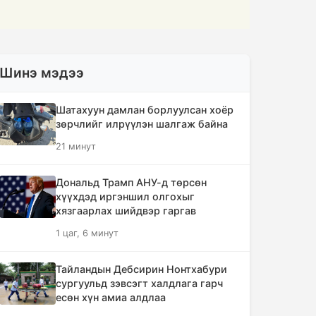
Шинэ мэдээ
Шатахуун дамлан борлуулсан хоёр
зөрчлийг илрүүлэн шалгаж байна
21 минут
Дональд Трамп АНУ-д төрсөн
хүүхдэд иргэншил олгохыг
хязгаарлах шийдвэр гаргав
1 цаг, 6 минут
Тайландын Дебсирин Нонтхабури
сургуульд зэвсэгт халдлага гарч
есөн хүн амиа алдлаа