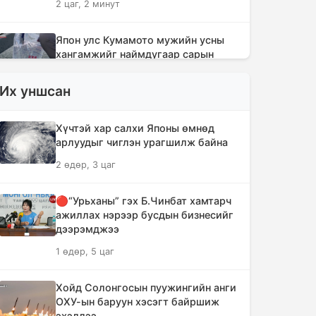
2 цаг, 2 минут
Япон улс Кумамото мужийн усны
хангамжийг наймдугаар сарын
эцэс гэхэд бүрэн сэргээнэ
Их уншсан
2 цаг, 41 минут
АНУ-ын түүхий нефтийн экспорт
Хүчтэй хар салхи Японы өмнөд
огцом буурчээ
арлуудыг чиглэн урагшилж байна
2 цаг, 59 минут
2 өдөр, 3 цаг
Б.Пүрэвдагва: Найман салбарын
🔴“Урьханы” гэх Б.Чинбат хамтарч
103 үйлчилгээний бүртгэлийг
ажиллах нэрээр бусдын бизнесийг
цуцалснаар бизнес эрхлэхэд таатай
дээрэмджээ
нөхцөл бүрдэнэ
1 өдөр, 5 цаг
3 цаг, 20 минут
Хойд Солонгосын пуужингийн анги
Лимитгүй АИ-92 автобензин
ОХУ-ын баруун хэсэгт байршиж
олгосон ШТС-уудад торгууль
эхэллээ