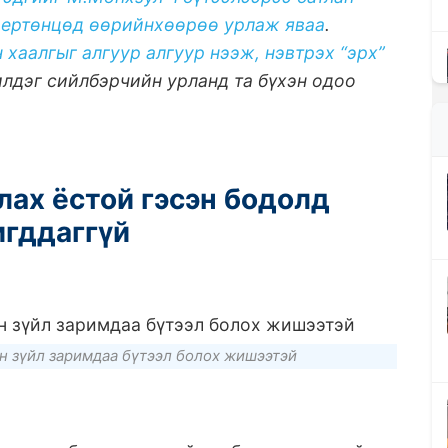
 ертөнцөд өөрийнхөөрөө урлаж яваа
.
хаалгыг алгуур алгуур нээж, нэвтрэх “эрх”
илдэг сийлбэрчийн урланд та бүхэн одоо
лах ёстой гэсэн бодолд
игддаггүй
н зүйл заримдаа бүтээл болох жишээтэй