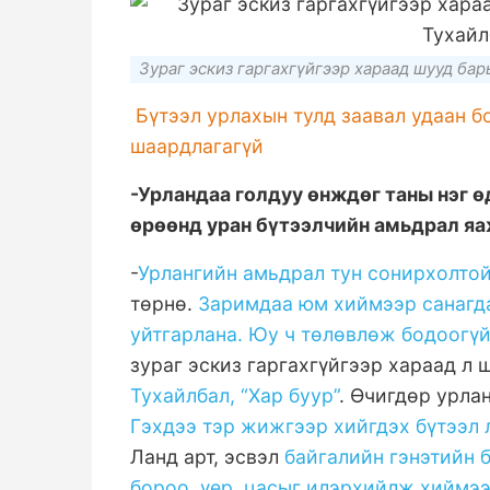
Зураг эскиз гаргахгүйгээр хараад шууд бар
Бүтээл урлахын тулд заавал удаан б
шаардлагагүй
-Урландаа голдуу өнждөг таны нэг ө
өрөөнд уран бүтээлчийн амьдрал яа
-
Урлангийн амьдрал тун сонирхолто
төрнө.
Заримдаа юм хиймээр санагд
уйтгарлана. Юу ч төлөвлөж бодоогүй
зураг эскиз гаргахгүйгээр хараад л 
Тухайлбал, “Хар буур”
. Өчигдөр урла
Гэхдээ тэр жижгээр хийгдэх бүтээл 
Ланд арт, эсвэл
байгалийн гэнэтийн 
бороо, үер, цасыг илэрхийлж хиймээ