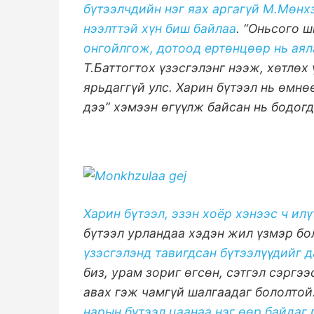
бүтээлчдийн нэг яах аргагүй М.Мөнх
нээлттэй хүн биш байлаа
. “Оньсого 
онгойлгож, дотоод ертөнцөөр нь ая
Т.Баттогтох үзэсгэлэнг нээж, хөтлөх
ярьдаггүй улс. Харин бүтээл нь өмнө
дээ” хэмээн өгүүлж байсан нь бодогд
Харин бүтээл, эзэн хоёр хэнээс ч ил
бүтээл урландаа хэдэн жил үзмэр бо
үзэсгэлэнд тавигдсан бүтээлүүдийг д
биз, урам зориг өгсөн, сэтгэл сэргэ
авах гэж чамгүй шалгаадаг бололтой
нарын бүтээл цаанаа нэг өөр байдаг 