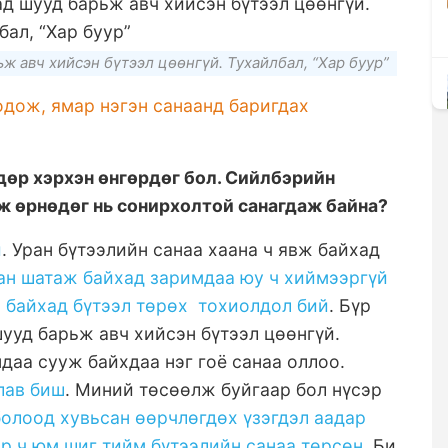
ьж авч хийсэн бүтээл цөөнгүй. Тухайлбал, “Хар буур”
одож, ямар нэгэн санаанд баригдах
дөр хэрхэн өнгөрдөг бол. Сийлбэрийн
ж ө
рнөдөг нь сонирхолтой санагдаж байна?
й
. Уран бүтээлийн санаа хаана ч явж байхад
ан шатаж байхад заримдаа юу ч хиймээргүй
 байхад бүтээл төрөх тохиолдол бий
. Бүр
шууд барьж авч хийсэн бүтээл цөөнгүй.
ндаа сууж байхдаа нэг гоё санаа оллоо.
лав биш
. Миний төсөөлж буйгаар бол нүсэр
болоод хувьсан өөрчлөгдөх үзэгдэл аадар
р ч юм шиг тийм бүтээлийн санаа төрсөн
. Би