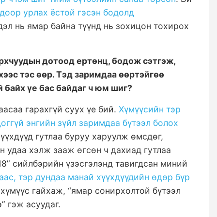
доор урлах ёстой гэсэн бодолд
дэл нь ямар байна түүнд нь зохицон тохирох
дархчуудын дотоод ертөнц, бодож сэтгэж,
хээс тэс өөр. Тэд заримдаа өөртэйгөө
 байх үе бас байдаг ч юм шиг?
аасаа гарахгүй суух үе бий.
Хүмүүсийн тэр
доггүй энгийн зүйл заримдаа бүтээл болох
хүүхдүүд гутлаа буруу харуулж өмсдөг,
н удаа хэлж зааж өгсөн ч дахиад гутлаа
18” сийлбэрийн үзэсгэлэнд тавигдсан миний
аас, тэр дундаа манай хүүхдүүдийн өдөр бүр
 хүмүүс гайхаж, “ямар сонирхолтой бүтээл
э” гэж асуудаг.