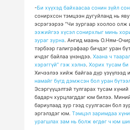
-
Би хүүхэд байхаасаа сонин зүйл со
сонирхсон тэмцээн дугуйланд нь яву
эсрэгээрээ “Чи зургаар хоолоо олж и
ээжийгээ хүсэл сонирхлыг минь хори
зураг зурна
. Ангид маань О.Ням-Очир
тэрбээр галиграфаар бичдэг уран бүт
ичдэг байлаа үнэндээ.
Хаана ч таара
хэрэггүй” гэж хэлнэ
.
Хорих тусам би
Хичээлээ хийж байгаа дүр үзүүлээд 
намайг бүгд дэмжсэн бол уран бүтээл
Эсэргүүцэлтэй тулгарах тусам хүний 
бадарч хурцлагддаг юм билээ. Миний
бариулаад зур гээд суулгасан бол зу
эргэлздэг юм.
Тэмцэл заримдаа хүни
урагшлах зам нь болж өгдөг ч юм ши