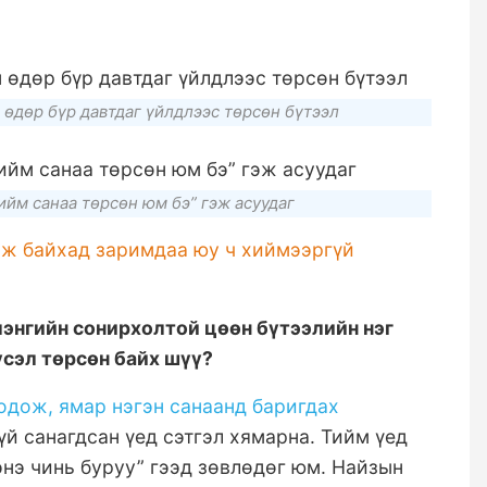
 өдөр бүр давтдаг үйлдлээс төрсөн бүтээл
ийм санаа төрсөн юм бэ” гэж асуудаг
ж байхад заримдаа юу ч хиймээргүй
лэнгийн сонирхолтой цөөн бүтээлийн нэг
үсэл төрсөн байх шүү?
бодож, ямар нэгэн санаанд баригдах
үй санагдсан үед сэтгэл хямарна. Тийм үед
энэ чинь буруу” гээд зөвлөдөг юм. Найзын