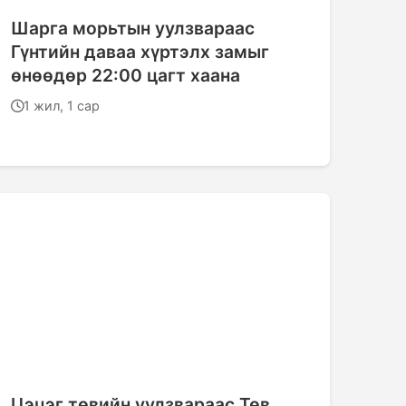
Шарга морьтын уулзвараас
Гүнтийн даваа хүртэлх замыг
өнөөдөр 22:00 цагт хаана
1 жил, 1 сар
Цэцэг төвийн уулзвараас Төв