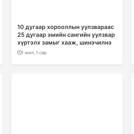
10 дугаар хорооллын уулзвараас
25 дугаар эмийн сангийн уулзвар
хүртэлх замыг хааж, шинэчилнэ
1 жил, 1 сар