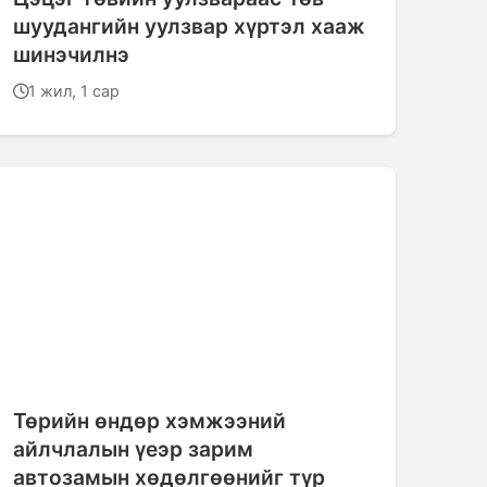
шуудангийн уулзвар хүртэл хааж
шинэчилнэ
1 жил, 1 сар
Төрийн өндөр хэмжээний
айлчлалын үеэр зарим
автозамын хөдөлгөөнийг түр