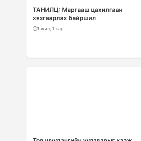
ТАНИЛЦ: Маргааш цахилгаан
хязгаарлах байршил
1 жил, 1 сар
Төв шуудангийн уулзварыг хааж,