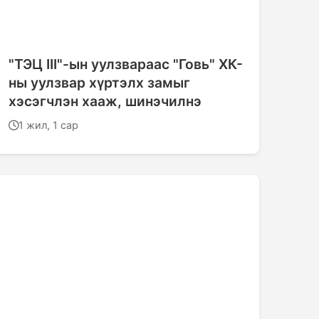
"ТЭЦ III"-ын уулзвараас "Говь" ХК-
ны уулзвар хүртэлх замыг
хэсэгчлэн хааж, шинэчилнэ
1 жил, 1 сар