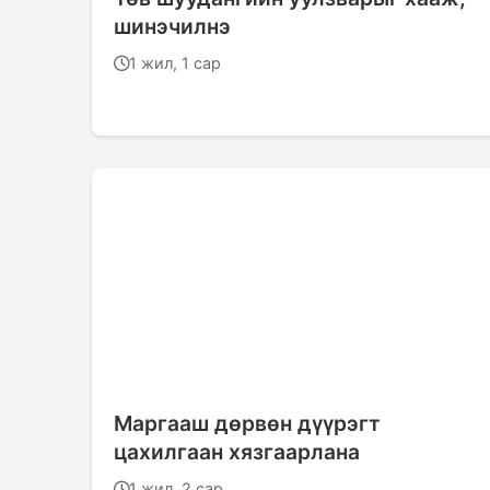
шинэчилнэ
1 жил, 1 сар
Маргааш дөрвөн дүүрэгт
цахилгаан хязгаарлана
1 жил, 2 сар