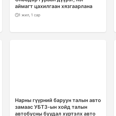
аймагт цахилгаан хязгаарлана
1 жил, 1 сар
Нарны гүүрний баруун талын авто
замаас УБТЗ-ын хойд талын
автобусны буудал хүртэлх авто