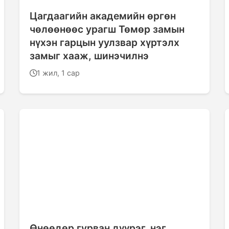
Цагдаагийн академийн өргөн
чөлөөнөөс урагш Төмөр замын
нүхэн гарцын уулзвар хүртэлх
замыг хааж, шинэчилнэ
1 жил, 1 сар
Өнөөдөр гурван дүүрэг, нэг