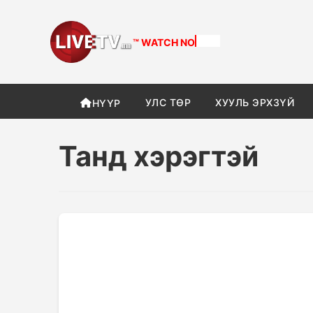
™ WATCH
NOW
УЛС ТӨР
ХУУЛЬ ЭРХЗҮЙ
НҮҮР
Танд хэрэгтэй