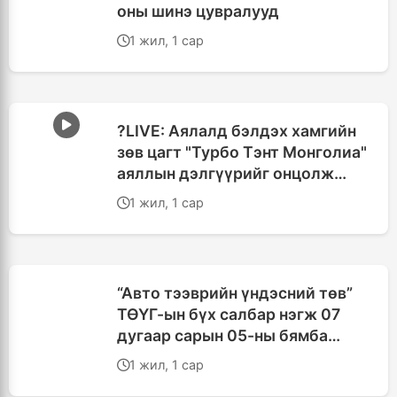
оны шинэ цувралууд
1 жил, 1 сар
?LIVE: Аялалд бэлдэх хамгийн
зөв цагт "Турбо Тэнт Монголиа"
аяллын дэлгүүрийг онцолж
байна
1 жил, 1 сар
“Авто тээврийн үндэсний төв”
ТӨҮГ-ын бүх салбар нэгж 07
дугаар сарын 05-ны бямба
гарагт цагийн хуваарийн дагуу
1 жил, 1 сар
ажиллана