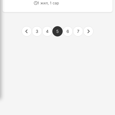
хааж, шинэчилнэ
1 жил, 1 сар
3
4
5
6
7