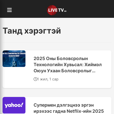
Танд хэрэгтэй
2025 Оны Боловсролын
Технологийн Хувьсал: Хиймэл
Оюун Ухаан Боловсролыг
Өөрчилж Байна
1 жил, 1 сар
Супермен дэлгэцнээ эргэн
ирэхээс гадна Netflix-ийн 2025