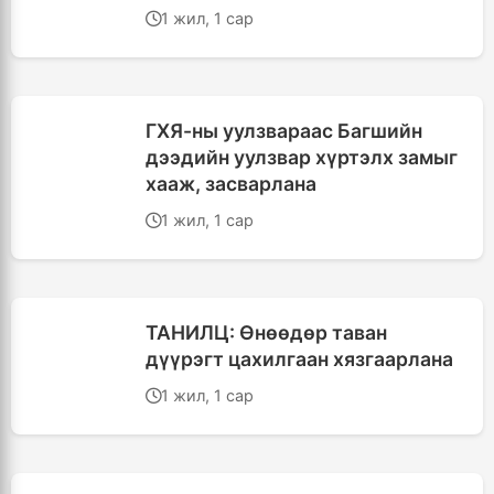
1 жил, 1 сар
ГХЯ-ны уулзвараас Багшийн
дээдийн уулзвар хүртэлх замыг
хааж, засварлана
1 жил, 1 сар
ТАНИЛЦ: Өнөөдөр таван
дүүрэгт цахилгаан хязгаарлана
1 жил, 1 сар