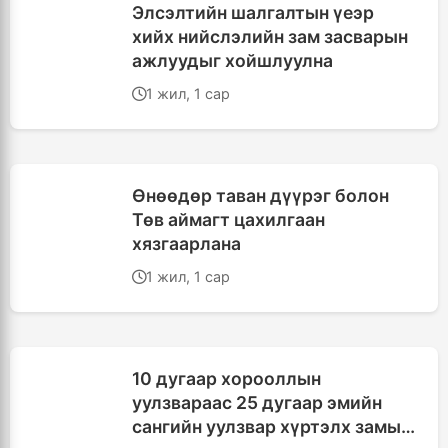
Элсэлтийн шалгалтын үеэр
хийх нийслэлийн зам засварын
ажлуудыг хойшлуулна
1 жил, 1 сар
Өнөөдөр таван дүүрэг болон
Төв аймагт цахилгаан
хязгаарлана
1 жил, 1 сар
10 дугаар хорооллын
уулзвараас 25 дугаар эмийн
сангийн уулзвар хүртэлх замыг