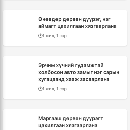
Өнөөдөр дөрвөн дүүрэг, нэг
аймагт цахилгаан хязгаарлана
1 жил, 1 сар
Эрчим хүчний гудамжтай
холбосон авто замыг нэг сарын
хугацаанд хааж засварлана
1 жил, 1 сар
Маргааш дөрвөн дүүрэгт
цахилгаан хязгаарлана