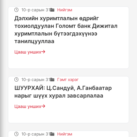
10-р сарын 31
Нийгэм
Дэлхийн хуримтлалын өдрийг
тохиолдуулан Голомт банк Дижитал
хуримтлалын бүтээгдэхүүнээ
танилцууллаа
Цааш унших
10-р сарын 31
Гэмт хэрэг
ШУУРХАЙ: Ц.Сандуй, А.Ганбаатар
нарыг шүүх хурал завсарлалаа
Цааш унших
10-р сарын 31
Нийгэм