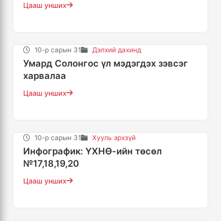
Цааш унших
10-р сарын 31
Дэлхий дахинд
Умард Солонгос үл мэдэгдэх зэвсэг
харвалаа
Цааш унших
10-р сарын 31
Хууль эрхзүй
Инфографик: ҮХНӨ-ийн төсөл
№17,18,19,20
Цааш унших