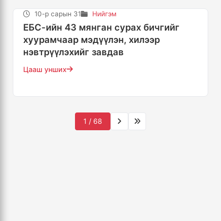
10-р сарын 31
Нийгэм
ЕБС-ийн 43 мянган сурах бичгийг
хуурамчаар мэдүүлэн, хилээр
нэвтрүүлэхийг завдав
Цааш унших
1 / 68