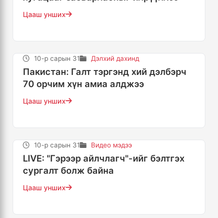
Цааш унших
10-р сарын 31
Дэлхий дахинд
Пакистан: Галт тэргэнд хий дэлбэрч
70 орчим хүн амиа алджээ
Цааш унших
10-р сарын 31
Видео мэдээ
LIVE: "Гэрээр айлчлагч"-ийг бэлтгэх
сургалт болж байна
Цааш унших