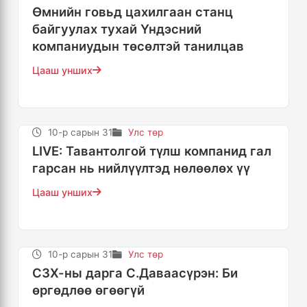
Өмнийн говьд цахилгаан станц
байгуулах тухай Үндэсний
компаниудын төсөлтэй танилцав
Цааш унших
10-р сарын 31
Улс төр
LIVE: Тавантолгой түлш компанид гал
гарсан нь нийлүүлтэд нөлөөлөх үү
Цааш унших
10-р сарын 31
Улс төр
СЗХ-ны дарга С.Даваасүрэн: Би
өргөдлөө өгөөгүй