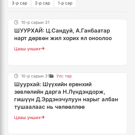
3-р сар
2-р сар
1-р сар
10-р сарын 31
ШУУРХАЙ: Ц.Сандуй, А.Ганбаатар
нарт дөрвөн жил хорих ял оноолоо
Цааш унших
10-р сарын 31
Улс төр
Шуурхай: Шүүхийн ерөнхий
зөвлөлийн дарга Н.Лүндэндорж,
гишүүн Д.Эрдэнэчулуун нарыг албан
тушаалаас нь чөлөөллөө
Цааш унших