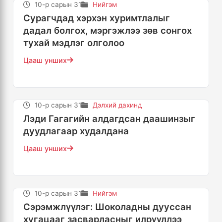
10-р сарын 31
Нийгэм
Сурагчдад хэрхэн хуримтлалыг
дадал болгох, мэргэжлээ зөв сонгох
тухай мэдлэг олголоо
Цааш унших
10-р сарын 31
Дэлхий дахинд
Лэди Гагагийн алдагдсан даашинзыг
дуудлагаар худалдана
Цааш унших
10-р сарын 31
Нийгэм
Сэрэмжлүүлэг: Шоколадны дууссан
хугацааг засварласныг илрүүллээ