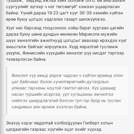
тушааж, "Бидэнд ажлаа хийх боломж олго. Би анагаахын
сургуулийг зүгээр ч нэг төгсөөгүй" хэмээн уцаарласан
байна. Үүний дараа 19:23 цагт хүүг 36-39 хэмийн хүйтэн
өрөө буюу цогцос хадгалах газарт шилжүүлжээ.
Хүүг нас барсанд тооцсоноос хойш бараг зургаан цагийн
дараа буюу шөнө дундын өмнөхөн Марикопа мужийн
шүүх эмнэлгийн ажилтнууд цогцсыг авахаар ирэхдээ хүүг
амьсгалж байгааг илрүүлжээ. Хүүд яаралтай тусламж
үзүүлж, Финиксийн хүүхдийн эмнэлэг рүү нисдэг тэргээр
тээвэрлэсэн байна.
Винсент хүү амьд үлдэж чадсан ч хүйтэн өрөөнд олон
цаг байснаас болон хүчилтөрөгчийн дутагдлын
улмаас тархины ноцтой гэмтэл авчээ. Хүү цаашид
насан туршийн асаргаа, урт хугацааны эмчилгээ
хийлгэх шаардлагатай болсон тул гэр бүлд нь туслах
хандивын аян өрнөж эхэлсэн байна.
Энэхүү хэрэг явдалтай холбогдуулан Гилберт хотын
цагдаагийн газраас хүүгийн эцэг эхийг хүүхэд