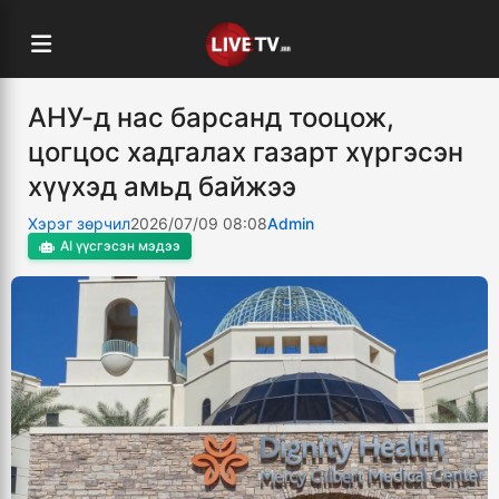
АНУ-д нас барсанд тооцож,
цогцос хадгалах газарт хүргэсэн
хүүхэд амьд байжээ
Хэрэг зөрчил
2026/07/09 08:08
Admin
AI үүсгэсэн мэдээ