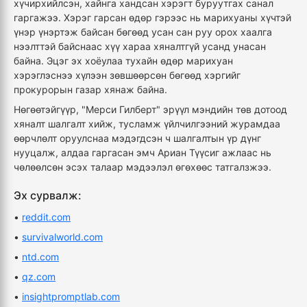
хүчирхийлсэн, хайнга хандсан хэрэгт буруутгах санал
гаргажээ. Хэрэг гарсан өдөр гэрээс нь марихуаны хүчтэй
үнэр үнэртэж байсан бөгөөд усан сан руу орох хаалга
нээлттэй байснаас хүү хараа хяналтгүй усанд унасан
байна. Эцэг эх хоёулаа тухайн өдөр марихуан
хэрэглэснээ хүлээн зөвшөөрсөн бөгөөд хэргийг
прокурорын газар хянаж байна.
Нөгөөтэйгүүр, "Мерси Гилберт" эрүүл мэндийн төв дотоод
хяналт шалгалт хийж, тусламж үйлчилгээний журамдаа
өөрчлөлт оруулснаа мэдэгдсэн ч шалгалтын үр дүнг
нууцалж, алдаа гаргасан эмч Ариан Түүсиг ажлаас нь
чөлөөлсөн эсэх талаар мэдээлэл өгөхөөс татгалзжээ.
Эх сурвалж:
•
reddit.com
•
survivalworld.com
•
ntd.com
•
qz.com
•
insightpromptlab.com