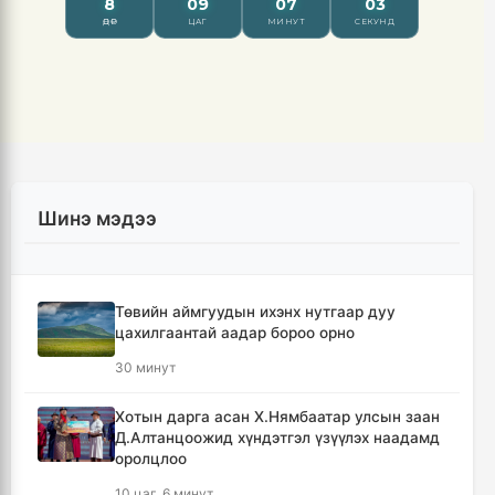
Шинэ мэдээ
Төвийн аймгуудын ихэнх нутгаар дуу
цахилгаантай аадар бороо орно
30 минут
Хотын дарга асан Х.Нямбаатар улсын заан
Д.Алтанцоожид хүндэтгэл үзүүлэх наадамд
оролцлоо
10 цаг, 6 минут