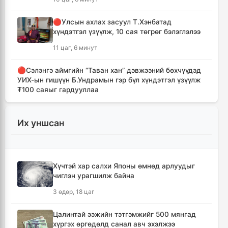
🔴Улсын ахлах засуул Т.Хэнбатад
хүндэтгэл үзүүлж, 10 сая төгрөг бэлэглэлээ
11 цаг, 6 минут
🔴Сэлэнгэ аймгийн “Таван хан” дэвжээний бөхчүүдэд
УИХ-ын гишүүн Б.Ундрамын гэр бүл хүндэтгэл үзүүлж
₮100 саяыг гардууллаа
12 цаг, 18 минут
Их уншсан
"Сэлэнгэ-2026" цэргийн хээрийн сургууль
амжилттай өндөрлөлөө
13 цаг, 51 минут
Хүчтэй хар салхи Японы өмнөд арлуудыг
чиглэн урагшилж байна
Хотын захын хорооллуудад бизнес
эрхлэгчдээ дэмжих инкубатор төвүүдийг
3 өдөр, 18 цаг
байгуулна
14 цаг, 23 минут
Цалинтай ээжийн тэтгэмжийг 500 мянгад
хүргэх өргөдөлд санал авч эхэлжээ