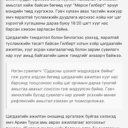
амьсгал хийж байсан бөгөөд хүүг "Мерси Гилберт" эрүүл
мэндийн төвд хүргэжээ. Гэвч хүлээн авах тасгийн жижүүр
эмч яаралтай тусламжийн дуудлага ирснээс хойш нэг цаг
хүрэхгүй хугацааны дараа буюу 18:20 цагт хүүг нас
барсан хэмээн зарласан байна.
Цагдаагийн тэмдэглэл болон бичлэгээс үзэхэд, яаралтай
тусламжийн тасагт байсан Гилберт хотын хоёр цагдаагийн
ажилтан, хүүг асран хамгаалагчид болон зарим сувилагч
нар хүүг амьд байгаагийн шинж тэмдгийг анзаарч байжээ.
Нэгэн сувилагч "Судасны цохилт мэдрэгдэж байна"
гэж уулга алдсан бөгөөд цагдаагийн ажилтан хүүг нас
барсанд тооцсоноос хойш цаг орчмын дараа гүнзгий
амьсгаа авахыг сонссон гэж мэдүүлсэн байна. Гэвч
эмнэлгийн бусад сувилагч нар үүнийг үхэхийн өмнөх
рефлексийн амьсгал хэмээн үл тоомсорложээ.
Цагдаагийн ажилтан оношинд эргэлзэж буйгаа хэлэхэд
эмч Ариан Түүси амь аврах ажиллагааг зогсоохыг