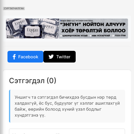
СУРТАЛЧИЛГАА
Facebook
Twitter
Сэтгэгдэл (0)
Уншигч та сэтгэгдэл бичихдээ бусдын нэр төрд
халдахгүй, ёс бус, бүдүүлэг үг хэллэг ашиглахгүй
байж, өөрийн болоод хүний үзэл бодлыг
хүндэтгэнэ үү.