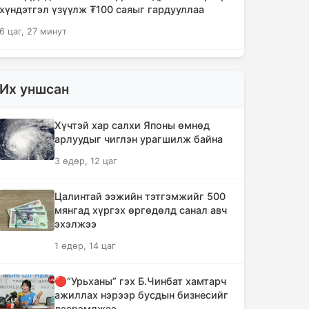
хүндэтгэл үзүүлж ₮100 саяыг гардууллаа
6 цаг, 27 минут
"Сэлэнгэ-2026" цэргийн хээрийн
сургууль амжилттай өндөрлөлөө
Их уншсан
8 цаг
Хүчтэй хар салхи Японы өмнөд
Хотын захын хорооллуудад бизнес
арлуудыг чиглэн урагшилж байна
эрхлэгчдээ дэмжих инкубатор
3 өдөр, 12 цаг
төвүүдийг байгуулна
8 цаг, 32 минут
Цалинтай ээжийн тэтгэмжийг 500
мянгад хүргэх өргөдөлд санал авч
Даян аварга цолны мялаалга
эхэлжээ
наадамд түрүүлсэн бөхийг 20 сая
1 өдөр, 14 цаг
төгрөгөөр байлна
11 цаг, 28 минут
🔴“Урьханы” гэх Б.Чинбат хамтарч
ажиллах нэрээр бусдын бизнесийг
🔴Н.Учрал: Засгийн газар
дээрэмджээ