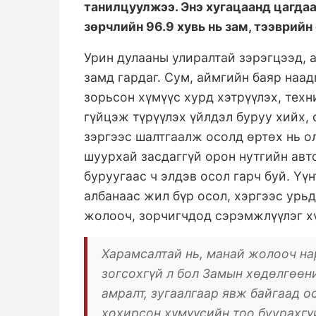
танилцуулжээ. Энэ хугацаанд цагдаа
зөрчлийн 96.9 хувь нь зам, тээврийн
Урин дулааны улиралтай зэрэгцээд, а
замд гардаг. Сум, аймгийн баяр наа
зорьсон хүмүүс хурд хэтрүүлэх, техн
гүйцэж түрүүлэх үйлдэл буруу хийх,
зэргээс шалтгаалж осолд өртөх нь ол
шуурхай засдаггүй орон нутгийн авт
буруугаас ч элдэв осол гарч буй. Ү
албанаас жил бүр осол, хэргээс урь
жолооч, зорчигчдод сэрэмжлүүлэг хү
Харамсалтай нь, манай жолооч на
зогсохгүй л бол Замын хөдөлгөөн
амралт, зугаалгаар явж байгаад о
хохирсон хүмүүсийн тоо буурахгү