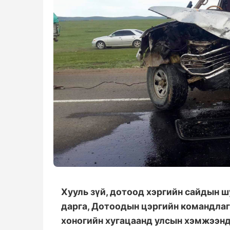
Хууль зүй, дотоод хэргийн сайдын 
дарга, Дотоодын цэргийн командлаг
хоногийн хугацаанд улсын хэмжээнд