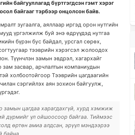
гийн байгууллагад бүртгэгдсэн гэмт хэрэг
 осол байгааг тэрбээр онцолсон байв.
мралт зугаалга, аяллаар иргэд орон нутгийн
дмууд үргэлжилж буй энэ өдрүүдэд нутгаа
икийн бүрэн бус байдал, урсгал сөрөх,
 согтуугаар тээврийн хэрэгсэл жолоодох
он. Түүнчлэн замын эвдрэл, хагархайг
о зам засвар, арчлалтын компаниудын
үнтэй холбоотойгоор Тээврийн цагдаагийн
дчилан сэргийлэх аян зохион байгуулж,
ргэдэг.
р замын цагдаа харагдахгүй, хурд хэмжиж
ий дүрмийг үл ойшоосоор байгаа. Тиймээс
солд өртөн амиа алдсан, эрүүл мэндээрээ
й байна.