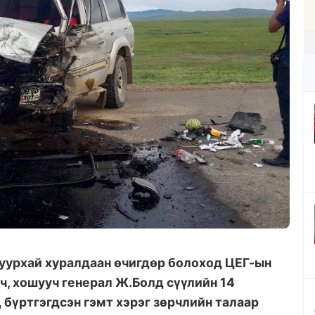
шуурхай хуралдаан өчигдөр болоход ЦЕГ-ын
ч, хошууч генерал Ж.Болд сүүлийн 14
 бүртгэгдсэн гэмт хэрэг зөрчлийн талаар