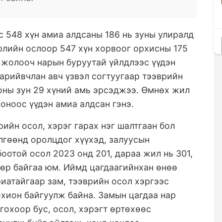
с 548 хүн амиа алдсаны 186 нь зуны улиралд
рлийн ослоор 547 хүн хорвоог орхисны 175
” жолооч нарын буруутай үйлдлээс үүдэн
нарийвчлан авч үзвэл согтуугаар тээврийн
оны зун 29 хүний амь эрсэджээ. Өмнөх жил
оноос үүдэн амиа алдсан гэнэ.
рийн осол, хэрэг гарах нэг шалтгаан бол
лгөөнд оролцдог хүүхэд, залуусын
оотой осол 2023 онд 201, дараа жил нь 301,
өөр байгаа юм. Иймд цагдаагийнхан өнөө
риатайгаар зам, тээврийн осол хэргээс
хион байгуулж байна. Замын цагдаа нар
гохоор бус, осол, хэрэгт өртөхөөс