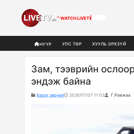
™ WATCH
LIVETV
УЛС ТӨР
ХУУЛЬ ЭРХЗҮЙ
НҮҮР
Зам, тээврийн ослоор
эндэж байна
Хэрэг зөрчил
2026/07/07 11:03
Г.Равжаа