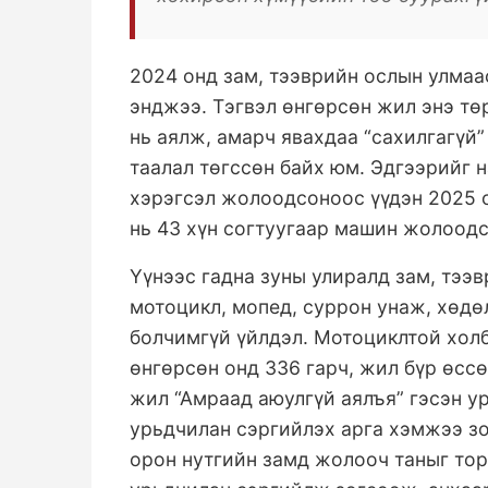
2024 онд зам, тээврийн ослын улмаа
энджээ. Тэгвэл өнгөрсөн жил энэ тө
нь аялж, амарч явахдаа “сахилгагүй
таалал төгссөн байх юм. Эдгээрийг 
хэрэгсэл жолоодсоноос үүдэн 2025 
нь 43 хүн согтуугаар машин жолоодс
Үүнээс гадна зуны улиралд зам, тээв
мотоцикл, мопед, суррон унаж, хөдө
болчимгүй үйлдэл. Мотоциклтой холб
өнгөрсөн онд 336 гарч, жил бүр өсс
жил “Амраад аюулгүй аялъя” гэсэн у
урьдчилан сэргийлэх арга хэмжээ зо
орон нутгийн замд жолооч таныг тор