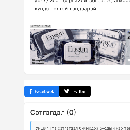
урьдчилан сэргийлж зогсоож, анхаа
хүндэтгэлтэй хандаарай.
СУРТАЛЧИЛГАА
Facebook
Twitter
Сэтгэгдэл (0)
Уншигч та сэтгэгдэл бичихдээ бусдын нэр төр