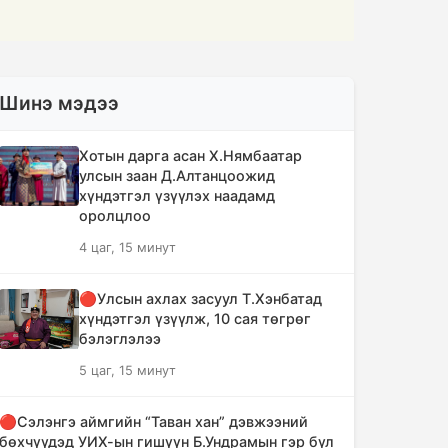
Шинэ мэдээ
Хотын дарга асан Х.Нямбаатар
улсын заан Д.Алтанцоожид
хүндэтгэл үзүүлэх наадамд
оролцлоо
4 цаг, 15 минут
🔴Улсын ахлах засуул Т.Хэнбатад
хүндэтгэл үзүүлж, 10 сая төгрөг
бэлэглэлээ
5 цаг, 15 минут
🔴Сэлэнгэ аймгийн “Таван хан” дэвжээний
бөхчүүдэд УИХ-ын гишүүн Б.Ундрамын гэр бүл