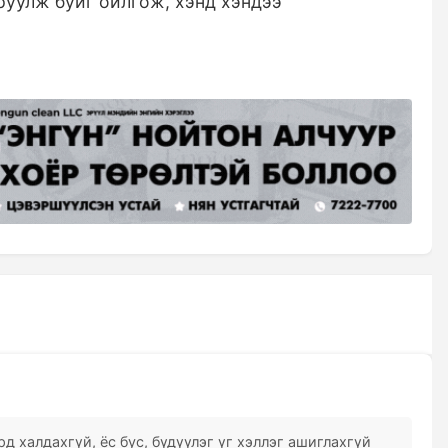
руулж буйг ойлгож, хэнд хэндээ
д халдахгүй, ёс бус, бүдүүлэг үг хэллэг ашиглахгүй