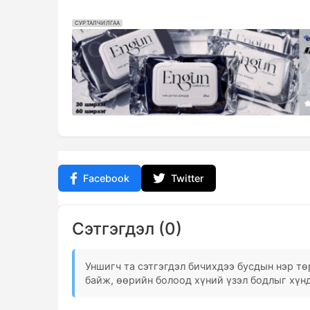
СУРТАЛЧИЛГАА
Facebook
Twitter
Сэтгэгдэл (0)
Уншигч та сэтгэгдэл бичихдээ бусдын нэр төр
байж, өөрийн болоод хүний үзэл бодлыг хүнд