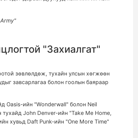
 Army"
нцлогтой "Захиалгат"
оотой зөвлөлдөж, тухайн улсын хөгжөөн
удыг завсарлагаа болон гоолын баяраар
айд
Oasis-ийн "Wonderwall" болон Neil
н тухайд John Denver-ийн "Take Me Home,
гийн хувьд
Daft Punk-ийн "One More Time"
.