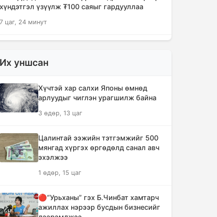
хүндэтгэл үзүүлж ₮100 саяыг гардууллаа
7 цаг, 24 минут
"Сэлэнгэ-2026" цэргийн хээрийн
сургууль амжилттай өндөрлөлөө
Их уншсан
8 цаг, 56 минут
Хүчтэй хар салхи Японы өмнөд
Хотын захын хорооллуудад бизнес
арлуудыг чиглэн урагшилж байна
эрхлэгчдээ дэмжих инкубатор
3 өдөр, 13 цаг
төвүүдийг байгуулна
9 цаг, 28 минут
Цалинтай ээжийн тэтгэмжийг 500
мянгад хүргэх өргөдөлд санал авч
Даян аварга цолны мялаалга
эхэлжээ
наадамд түрүүлсэн бөхийг 20 сая
1 өдөр, 15 цаг
төгрөгөөр байлна
12 цаг, 24 минут
🔴“Урьханы” гэх Б.Чинбат хамтарч
ажиллах нэрээр бусдын бизнесийг
🔴Н.Учрал: Засгийн газар
дээрэмджээ