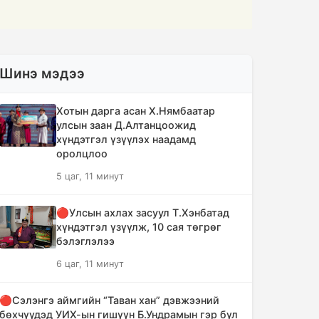
Шинэ мэдээ
Хотын дарга асан Х.Нямбаатар
улсын заан Д.Алтанцоожид
хүндэтгэл үзүүлэх наадамд
оролцлоо
5 цаг, 11 минут
🔴Улсын ахлах засуул Т.Хэнбатад
хүндэтгэл үзүүлж, 10 сая төгрөг
бэлэглэлээ
6 цаг, 11 минут
🔴Сэлэнгэ аймгийн “Таван хан” дэвжээний
бөхчүүдэд УИХ-ын гишүүн Б.Ундрамын гэр бүл