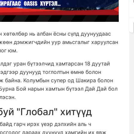
 хөтөлбөр нь албан ёсны сүлд дуунуудаас
гжөөн дэмжигчдийн уур амьсгалыг харуулсан
лог юм.
лдэг уран бүтээлчид хамтарсан 18 дуутай
 эдгээр дуунууд тоглолтын өмнө болон
эж байна. Колумбын супер од Шакира болон
Бурна Бой нарын хамтын бүтээл Дай Дай бол
лэсэн.
уй "Глобал" хитүүд
байд гарч ирэх үеэр дэлхийн аль ч
босгодог дараах дуунууд хамгийн их явж