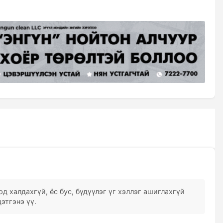
д халдахгүй, ёс бус, бүдүүлэг үг хэллэг ашиглахгүй
этгэнэ үү.