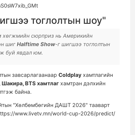
PhS0sW7xib_GMt
Шигшээ тоглолтын шоу"
м хөгжмийн сюрприз нь Америкийн
эн шиг
Halftime Show
-г шигшээ тоглолтын
эж буй явдал юм.
олтын завсарлагаанаар
Coldplay
хамтлагийн
 Шакира, BTS хамтлаг
хамтран дэлхийн
тгэж байна.
айтын "Хөлбөмбөгийн ДАШТ 2026" тааварт
ps://www.livetv.mn/world-cup-2026/predict/