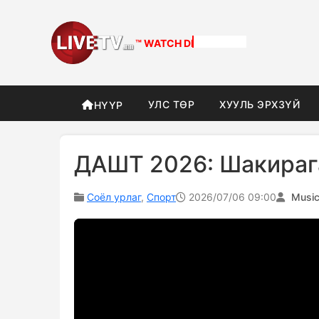
™ WATCH
DIFFERENT
УЛС ТӨР
ХУУЛЬ ЭРХЗҮЙ
НҮҮР
ДАШТ 2026: Шакирагаа
Соёл урлаг
,
Спорт
2026/07/06 09:00
Musi