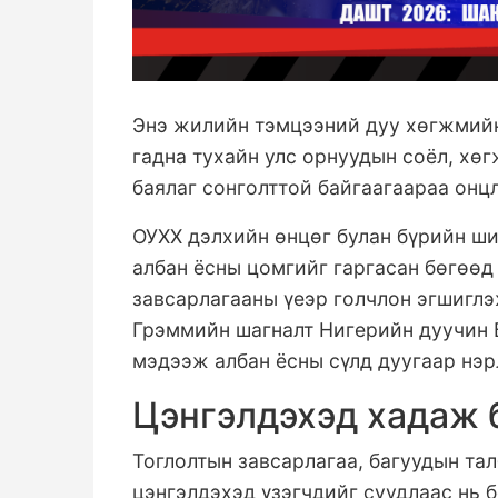
Энэ жилийн тэмцээний дуу хөгжмийн
гадна тухайн улс орнуудын соёл, хө
баялаг сонголттой байгаагаараа онц
ОУХХ дэлхийн өнцөг булан бүрийн ши
албан ёсны цомгийг гаргасан бөгөөд
завсарлагааны үеэр голчлон эгшигл
Грэммийн шагналт Нигерийн дуучин 
мэдээж албан ёсны сүлд дуугаар нэр
Цэнгэлдэхэд хадаж б
Тоглолтын завсарлагаа, багуудын тал
цэнгэлдэхэд үзэгчдийг суудлаас нь 