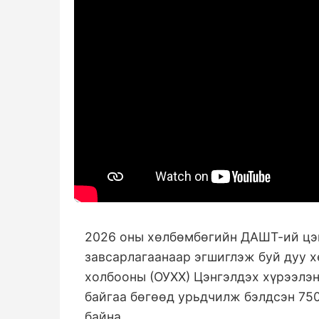
2026 оны хөлбөмбөгийн ДАШТ-ий цэн
завсарлагаанаар эгшиглэж буй дуу 
холбооны (ОУХХ) Цэнгэлдэх хүрээлэн
байгаа бөгөөд урьдчилж бэлдсэн 750
байна.