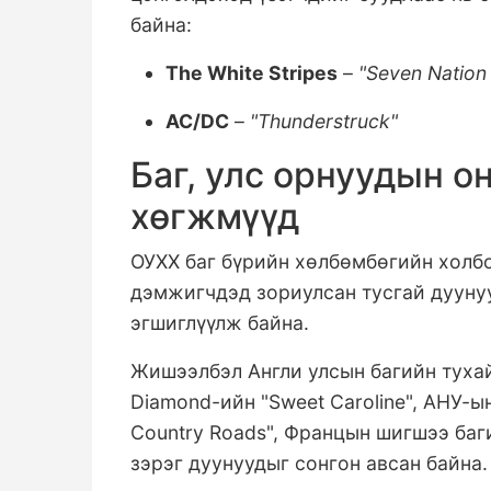
байна:
The White Stripes
–
"Seven Nation
AC/DC
–
"Thunderstruck"
Баг, улс орнуудын о
хөгжмүүд
ОУХХ баг бүрийн хөлбөмбөгийн холб
дэмжигчдэд зориулсан тусгай дууну
эгшиглүүлж байна.
Жишээлбэл Англи улсын багийн тух
Diamond-ийн "Sweet Caroline", АНУ-ы
Country Roads", Францын шигшээ ба
зэрэг дуунуудыг сонгон авсан байна