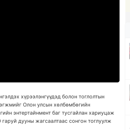
гэлдэх хүрээлэнгүүдэд болон тоглолтын
хөгжмийг Олон улсын хөлбөмбөгийн
гийн энтертайнмент баг тусгайлан хариуцаж
 гаруй дууны жагсаалтаас сонгон тоглуулж