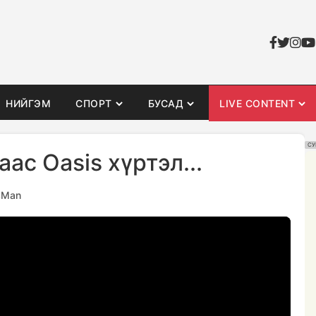
НИЙГЭМ
СПОРТ
БУСАД
LIVE CONTENT
СУ
с Oasis хүртэл...
cМan