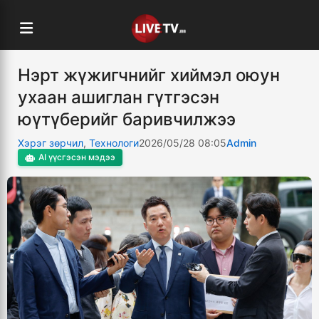
Нэрт жүжигчнийг хиймэл оюун
ухаан ашиглан гүтгэсэн
юүтүберийг баривчилжээ
Хэрэг зөрчил
,
Технологи
2026/05/28 08:05
Admin
AI үүсгэсэн мэдээ