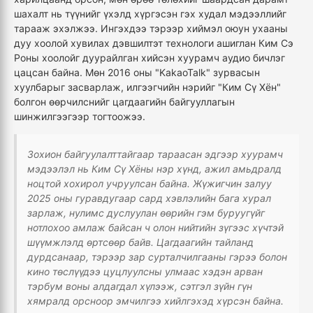
шахалт нь түүнийг үхэлд хүргэсэн гэх худал мэдээллийг
тарааж эхэлжээ. Ингэхдээ тэрээр хиймэл оюун ухааны
дуу хоолой хувилах дэвшилтэт технологи ашиглан Ким Сэ
Роны хоолойг дуурайлган хийсэн хуурамч аудио бичлэг
цацсан байна. Мөн 2016 оны "KakaoTalk" зурвасын
хуулбарыг засварлаж, илгээгчийн нэрийг "Ким Сү Хён"
болгон өөрчилснийг цагдаагийн байгууллагын
шинжилгээгээр тогтоожээ.
Зохион байгуулалттайгаар тараасан эдгээр хуурамч
мэдээлэл нь Ким Сү Хёны нэр хүнд, ажил амьдралд
ноцтой хохирол учруулсан байна. Жүжигчин залуу
2025 оны гуравдугаар сард хэвлэлийн бага хурал
зарлаж, нулимс дуслуулан өөрийн гэм буруугүйг
нотлохоо амлаж байсан ч олон нийтийн зүгээс хүчтэй
шүүмжлэлд өртсөөр байв. Цагдаагийн тайланд
дурдсанаар, тэрээр зар сурталчилгааны гэрээ болон
кино төслүүдээ цуцлуулсны улмаас хэдэн арван
тэрбум воны алдагдал хүлээж, сэтгэл зүйн гүн
хямралд орсноор эмчилгээ хийлгэхэд хүрсэн байна.