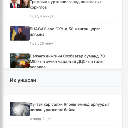
Трампын сурталчилгаанд ашиглахыг
хориглов
1 цаг, 4 минут
БНАСАУ-аас ОХУ-д 50 мянган цэрэг
илгээнэ
1 цаг, 26 минут
Сэлэнгэ аймгийн Сүхбаатар суманд 70
МВт-ын хүчин чадалтай ДЦС-ын галыг
асаалаа
2 цаг, 57 минут
Их уншсан
Иран Оман улстай тээврийн чиглэлээр
тохиролцоонд хүрсэн ч Ормузын хоолойг
нээхгүй гэв
Хүчтэй хар салхи Японы өмнөд арлуудыг
6 цаг, 40 минут
чиглэн урагшилж байна
4 өдөр, 2 цаг
Канадын Британийн Колумб мужид ойн
түймрийн улмаас онц байдал зарлав