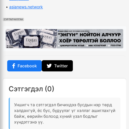
•
asianews.network
СУРТАЛЧИЛГАА
Facebook
Twitter
Сэтгэгдэл (0)
Уншигч та сэтгэгдэл бичихдээ бусдын нэр төрд
халдахгүй, ёс бус, бүдүүлэг үг хэллэг ашиглахгүй
байж, өөрийн болоод хүний үзэл бодлыг
хүндэтгэнэ үү.