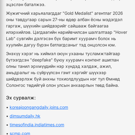
эцэслэн баталжээ.
Жүжигчний харьяалагддаг "Gold Medalist" агентлаг 2026
оны тавдугаар сарын 27-ны өдөр албан ёсны мэдэгдэл
гаргаж, шүүхийн шийдвэрийг сайшааж байгаагаа
илэрхийлэв. Цагдаагийн нарийвчилсан шалгалтаар "Hover
Lab" сувгийн дэлгэсэн бүх баримт хуурамч болох нь
хуулийн дагуу бүрэн батлагдсаныг тэд онцолсон юм.
Энэхүү хэрэг нь хиймэл оюун ухааны тусламжтайгаар
бүтээгдсэн "deepfake" буюу хуурамч контент ашиглан
олны танил эрхмүүдийн нэр хүндэд халдаж, ажил,
амьдралыг нь сүйрүүлсэн гэмт хэргийг шүүхээр
шийдвэрлэж буй анхны тохиолдлуудын нэг тул Өмнөд
Солонгос төдийгүй олон улсын анхаарлын төвд байна.
Эх сурвалж:
•
koreajoongangdaily.joins.com
•
dimsumdaily.hk
•
timesofindia.indiatimes.com
•
scmp.com