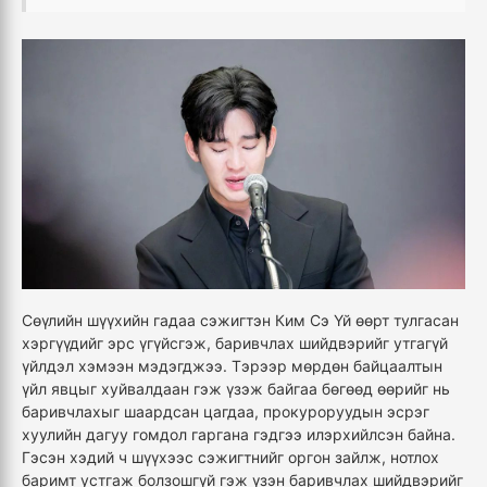
Сөүлийн шүүхийн гадаа сэжигтэн Ким Сэ Үй өөрт тулгасан
хэргүүдийг эрс үгүйсгэж, баривчлах шийдвэрийг утгагүй
үйлдэл хэмээн мэдэгджээ. Тэрээр мөрдөн байцаалтын
үйл явцыг хуйвалдаан гэж үзэж байгаа бөгөөд өөрийг нь
баривчлахыг шаардсан цагдаа, прокуроруудын эсрэг
хуулийн дагуу гомдол гаргана гэдгээ илэрхийлсэн байна.
Гэсэн хэдий ч шүүхээс сэжигтнийг оргон зайлж, нотлох
баримт устгаж болзошгүй гэж үзэн баривчлах шийдвэрийг