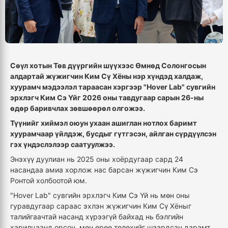
Сөүл хотын Төв дүүргийн шүүхээс Өмнөд Солонгосын
алдартай жүжигчин Ким Сү Хёны нэр хүндэд халдаж,
хуурамч мэдээлэл тараасан хэргээр "Hover Lab" сувгийн
эрхлэгч Ким Сэ Үйг 2026 оны тавдугаар сарын 26-ны
өдөр баривчлах зөвшөөрөл олгожээ.
Түүнийг хиймэл оюун ухаан ашиглан нотлох баримт
хуурамчаар үйлдэж, бусдыг гүтгэсэн, айлган сүрдүүлсэн
гэх үндэслэлээр саатуулжээ.
Энэхүү дуулиан нь 2025 оны хоёрдугаар сард 24
насандаа амиа хорлож нас барсан жүжигчин Ким Сэ
Ронтой холбоотой юм.
"Hover Lab" сувгийн эрхлэгч Ким Сэ Үй нь мөн оны
гуравдугаар сараас эхлэн жүжигчин Ким Сү Хёныг
талийгаачтай насанд хүрээгүй байхад нь бэлгийн
харилцаанд орсон, мөн өрөө төлөхийг шаардсан дарамт