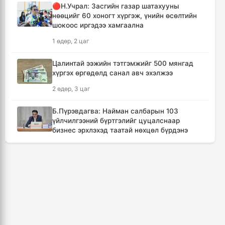
🔴Н.Учрал: Засгийн газар шатахууны
7 цаг, 12 минут
нөөцийг 60 хоногт хүргэж, үнийн өсөлтийн
шокоос иргэдээ хамгаална
Төвийн аймгуудын ихэнх нутгаар дуу
1 өдөр, 2 цаг
цахилгаантай аадар бороо орно
8 цаг, 8 минут
Цалинтай ээжийн тэтгэмжийг 500 мянгад
хүргэх өргөдөлд санал авч эхэлжээ
Хотын дарга асан Х.Нямбаатар улсын заан
2 өдөр, 3 цаг
Д.Алтанцоожид хүндэтгэл үзүүлэх наадамд
оролцлоо
Б.Пүрэвдагва: Найман салбарын 103
17 цаг, 44 минут
үйлчилгээний бүртгэлийг цуцалснаар
бизнес эрхлэхэд таатай нөхцөл бүрдэнэ
🔴Улсын ахлах засуул Т.Хэнбатад
2 өдөр, 2 цаг
хүндэтгэл үзүүлж, 10 сая төгрөг бэлэглэлээ
18 цаг, 44 минут
🔴“Урьханы” гэх Б.Чинбат хамтарч ажиллах
нэрээр бусдын бизнесийг дээрэмджээ
🔴Сэлэнгэ аймгийн “Таван хан” дэвжээний
3 өдөр, 4 цаг
бөхчүүдэд УИХ-ын гишүүн Б.Ундрамын гэр
бүл хүндэтгэл үзүүлж ₮100 саяыг
Дональд Трамп АНУ-д төрсөн хүүхдэд
гардууллаа