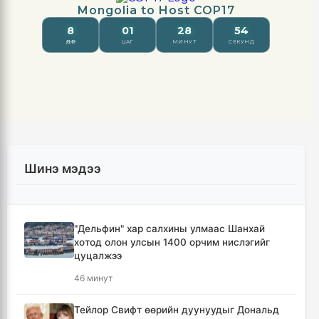
Шинэ мэдээ
"Дельфин" хар салхины улмаас Шанхай
хотод олон улсын 1400 орчим нислэгийг
цуцалжээ
46 минут
Тейлор Свифт өөрийн дуунуудыг Дональд