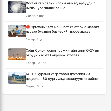
Хүчтэй хар салхи Японы өмнөд арлуудыг
чиглэн урагшилж байна
Өмнөд Солонгост хэт халууны улмаас амиа
алдсан хүний тоо 23-т хүржээ
2 өдөр, 5 цаг
2 цаг, 23 минут
🔴“Урьханы” гэх Б.Чинбат хамтарч ажиллах
нэрээр бусдын бизнесийг дээрэмджээ
Шатахуун дамлан борлуулсан хоёр
зөрчлийг илрүүлэн шалгаж байна
1 өдөр, 8 цаг
2 цаг, 49 минут
Хойд Солонгосын пуужингийн анги ОХУ-ын
баруун хэсэгт байршиж эхэллээ
Дональд Трамп АНУ-д төрсөн хүүхдэд
иргэншил олгохыг хязгаарлах шийдвэр
1 өдөр, 10 цаг
гаргав
3 цаг, 34 минут
КОП17 хурлын үеэр таван дүүргийн 73
цэцэрлэг, 60 сургуульд зохицуулалт хийнэ
Тайландын Дебсирин Нонтхабури
3 өдөр, 3 цаг
сургуульд зэвсэгт халдлага гарч есөн хүн
амиа алдлаа
ТАНИЛЦ: Наймдугаар сард олгох нийгмийн
4 цаг, 29 минут
халамжийн тэтгэвэр, тэтгэмж, хөнгөлөлт,
тусламжийн хуваарь