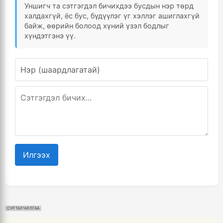
Уншигч та сэтгэгдэл бичихдээ бусдын нэр төрд
халдахгүй, ёс бус, бүдүүлэг үг хэллэг ашиглахгүй
байж, өөрийн болоод хүний үзэл бодлыг
хүндэтгэнэ үү.
Илгээх
СУРТАЛЧИЛГАА