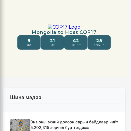
Шинэ мэдээ
Энэ оны эхний долоон сарын байдлаар нийт
5,202,315 зөрчил бүртгэгджээ