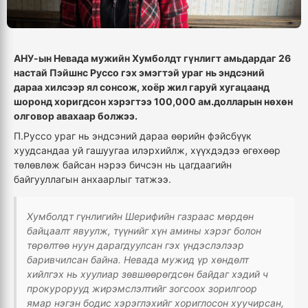
АНУ-ын Невада мужийн Хумболдт гүнлигт амьдардаг 26
настай Пэйшнс Руссо гэх эмэгтэй ураг нь эндсэний
дараа хилсээр ял сонсож, хоёр жил гаруй хугацаанд
шоронд хоригдсон хэрэгтээ 100,000 ам.долларын нөхөн
олговор авахаар болжээ.
П.Руссо ураг нь эндсэний дараа өөрийн фэйсбүүк
хуудсандаа уй гашуугаа илэрхийлж, хүүхдэдээ өгөхөөр
төлөвлөж байсан нэрээ бичсэн нь цагдаагийн
байгууллагын анхаарлыг татжээ.
Хумболдт гүнлигийн Шерифийн газраас мөрдөн
байцаалт явуулж, түүнийг хүн амины хэрэг болон
төрөлтөө нуун дарагдуулсан гэх үндэслэлээр
баривчилсан байна. Невада мужид үр хөндөлт
хийлгэх нь хуулиар зөвшөөрөгдсөн байдаг хэдий ч
прокурорууд жирэмслэлтийг зогсоох зорилгоор
ямар нэгэн бодис хэрэглэхийг хориглосон хуучирсан,