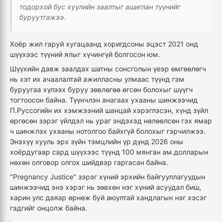
тодорхой бус хуулийн заалтыг ашиглан түүнийг
буруутгажээ.
Хоёр жил гаруй хугацаанд хоригдсоны эцэст 2021 онд
шүүхээс түүний ялыг хүчингүй болгосон юм.
Шүүхийн давж заалдах шатны сонсголын үеэр өмгөөлөгч
нь хэт их ачаалалтай ажилласны улмаас түүнд гэм
буруугаа хүлээх буруу зөвлөгөө өгсөн болохыг шүүгч
тогтоосон байна. Түүнчлэн анагаах ухааны шинжээчид
П.Руссогийн их хэмжээний шанцай хэрэглэсэн, хүнд зүйл
өргөсөн зэрэг үйлдэл нь ураг эндэхэд нөлөөлсөн гэх ямар
ч шинжлэх ухааны нотолгоо байхгүй болохыг гэрчилжээ.
Энэхүү хууль эрх зүйн тэмцлийн үр дүнд 2026 оны
хоёрдугаар сард шүүхээс түүнд 100 мянган ам.долларын
нөхөн олговор олгох шийдвэр гаргасан байна.
"Pregnancy Justice" зэрэг хүний эрхийн байгууллагуудын
шинжээчид энэ хэрэг нь зөвхөн нэг хүний асуудал биш,
харин улс даяар өрнөж буй аюултай хандлагын нэг хэсэг
гэдгийг онцолж байна.