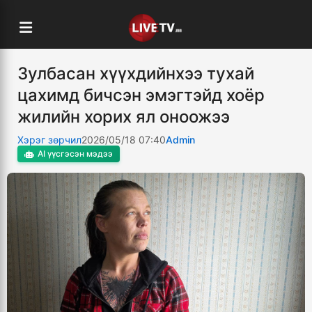
Зулбасан хүүхдийнхээ тухай
цахимд бичсэн эмэгтэйд хоёр
жилийн хорих ял оноожээ
Хэрэг зөрчил
2026/05/18 07:40
Admin
AI үүсгэсэн мэдээ