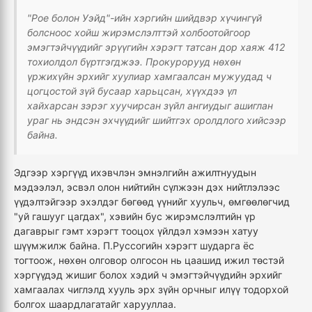
"Рое болон Уэйд"-ийн хэргийн шийдвэр хүчингүй
болсноос хойш жирэмслэлттэй холбоотойгоор
эмэгтэйчүүдийг эрүүгийн хэрэгт татсан дор хаяж 412
тохиолдол бүртгэгджээ. Прокурорууд нөхөн
үржихүйн эрхийг хуулиар хамгаалсан мужуудад ч
цогцостой зүй бусаар харьцсан, хүүхдээ үл
хайхарсан зэрэг хуучирсан зүйл ангиудыг ашиглан
ураг нь эндсэн эхчүүдийг шийтгэх оролдлого хийсээр
байна.
Эдгээр хэргүүд ихэвчлэн эмнэлгийн ажилтнуудын
мэдээлэл, эсвэл олон нийтийн сүлжээн дэх нийтлэлээс
үүдэлтэйгээр эхэлдэг бөгөөд үүнийг хуульч, өмгөөлөгчид
"уй гашууг цагдах", хэвийн бус жирэмслэлтийн үр
дагаврыг гэмт хэрэгт тооцох үйлдэл хэмээн хатуу
шүүмжилж байна. П.Руссогийн хэрэгт шударга ёс
тогтоож, нөхөн олговор олгосон нь цаашид ижил төстэй
хэргүүдэд жишиг болох хэдий ч эмэгтэйчүүдийн эрхийг
хамгаалах чиглэлд хууль эрх зүйн орчныг илүү тодорхой
болгох шаардлагатайг харууллаа.