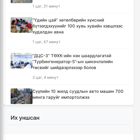
1 цаг, 31 минут
“Үдийн цай” хөтөлбөрийн хүнсний
бүтээгдэхүүнийг 100 хувь хувийн хэвшлээс
худалдан авна
1 цаг, 47 минут
"ДЦС-3” ТӨХК-ийн нэн шаардлагатай
“Турбингенератор-5”-ын шинэчлэлийн
төсвийг шийдвэрлэхээр болов
2 цаг, 4 минут
Сүүлийн 10 жилд суудлын авто машин 700
мянга гаруйг импортолжээ
2 цаг, 8 минут
Их уншсан
Монгол Улсын гадаад валютын нөөц анх
удаа 7.9 тэрбум ам.долларт хүрлээ
2 цаг, 14 минут