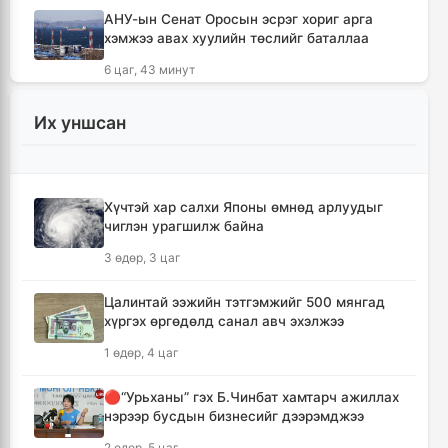
АНУ-ын Сенат Оросын эсрэг хориг арга
хэмжээ авах хуулийн төслийг баталлаа
6 цаг, 43 минут
Сэлэнгэ аймагт 70 МВт-ын Дулааны
Их уншсан
цахилгаан станцыг ирэх сард ашиглалтад
оруулна
6 цаг, 55 минут
Хүчтэй хар салхи Японы өмнөд арлуудыг
чиглэн урагшилж байна
Шүлхийн дархлаажуулалтыг Монголд
үйлдвэрлэсэн вакцинаар хийнэ
3 өдөр, 3 цаг
7 цаг, 5 минут
Цалинтай ээжийн тэтгэмжийг 500 мянгад
хүргэх өргөдөлд санал авч эхэлжээ
КОП17 хурлын санхүү, бүртгэл, визийн
мэдээллийг олон нийтэд нээлттэй хүргэж
1 өдөр, 4 цаг
байна
7 цаг, 36 минут
🔴“Урьханы” гэх Б.Чинбат хамтарч ажиллах
нэрээр бусдын бизнесийг дээрэмджээ
Монгол-Хятадын сэтгүүлчдийн 16 дугаар
2 өдөр, 5 цаг