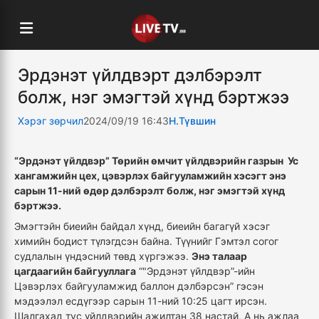
Эрдэнэт үйлдвэрт дэлбэрэлт
болж, нэг эмэгтэй хүнд бэртжээ
Хэрэг зөрчил
2024/09/19 16:43
Н.Түвшин
“Эрдэнэт үйлдвэр” Төрийн өмчит үйлдвэрийн газрын Ус
хангамжийн цех, цэвэрлэх байгууламжийн хэсэгт энэ
сарын 11-ний өдөр дэлбэрэлт болж, нэг эмэгтэй хүнд
бэртжээ.
Эмэгтэйн биеийн байдал хүнд, биеийн багагүй хэсэг
химийн бодист түлэгдсэн байна. Түүнийг Гэмтэл согог
судлалын үндэсний төвд хүргэжээ.
Энэ талаар
цагдаагийн байгууллага
“"Эрдэнэт үйлдвэр”-ийн
Цэвэрлэх байгууламжид баллон дэлбэрсэн” гэсэн
мэдээлэл есдүгээр сарын 11-ний 10:25 цагт ирсэн.
Шалгахад тус үйлдвэрийн ажилтан 38 настай, А нь ажлаа