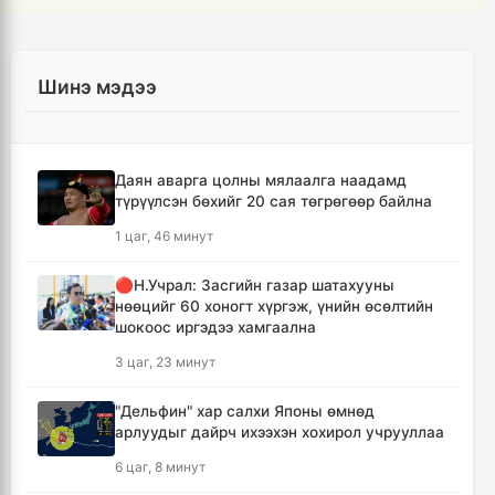
Шинэ мэдээ
Даян аварга цолны мялаалга наадамд
түрүүлсэн бөхийг 20 сая төгрөгөөр байлна
1 цаг, 46 минут
🔴Н.Учрал: Засгийн газар шатахууны
нөөцийг 60 хоногт хүргэж, үнийн өсөлтийн
шокоос иргэдээ хамгаална
3 цаг, 23 минут
"Дельфин" хар салхи Японы өмнөд
арлуудыг дайрч ихээхэн хохирол учрууллаа
6 цаг, 8 минут