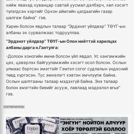
хийж явахад хуванцар савтай уусмал дэлбэрч, хөл хэсэгт
түлэгдсэн хэргийг Орхон аймгийн цагдаагийн газар
шалгаж байна” гэв.
Харин болсон явдлын талаар “Эрдэнэт үйлдвэр” ТӨҮГ-ын
албаны эх сурвалжаас тодрууллаа.
“Эрдэнэт үйлдвэр” ТӨҮГ-ын Олон нийттэй харилцах
албаны дарга н.Гантулга:
-Долоон хоногийн өмнө болсон үйл явдал. Ус хангамжийн
цех, цэвэрлэх байгууламжийн хэсэгт осол болсон. Ослын
улмаас бэртсэн эмэгтэйг Гэмтэл согог судлалын үндэсний
төвд хүргэсэн. Тус эмнэлэгт хэвтэн эмчлүүлж байна.
Ослын шалтгааны талаар мэдэхгүй байна. Энэ талаар
болон эмэгтэйн биеийг асууж, лавлаад мэдээлэл өгье”
гэв.
СУРТАЛЧИЛГАА