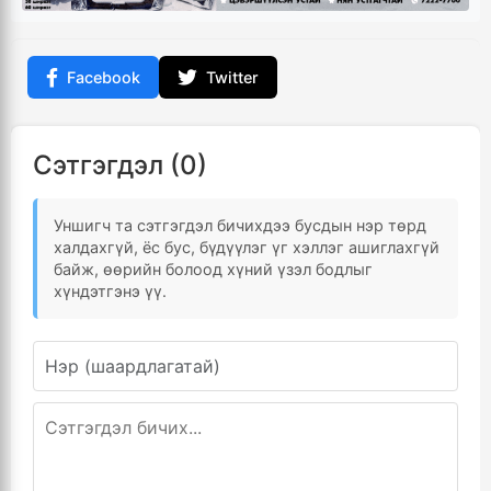
Facebook
Twitter
Сэтгэгдэл (0)
Уншигч та сэтгэгдэл бичихдээ бусдын нэр төрд
халдахгүй, ёс бус, бүдүүлэг үг хэллэг ашиглахгүй
байж, өөрийн болоод хүний үзэл бодлыг
хүндэтгэнэ үү.