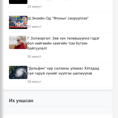
24 минут
Ш.Энхийн-Од "Японыг сөхрүүллээ"
52 минут
Г.Золжаргал: Зөв хүн төлөвшүүлнэ гэдэг
бол нийгмийн хамгийн том бүтээн
байгуулалт
55 минут
"Дельфин" хар салхины улмаас Хятадад
сая гаруй хүнийг нүүлгэн шилжүүлэв
58 минут
“Сэлбэ ухаалаг хот” эдийн засгийн тусгай
бүс байгуулахыг дэмжих тухай асуудлыг
Их уншсан
хэлэлцэж байна
1 цаг, 22 минут