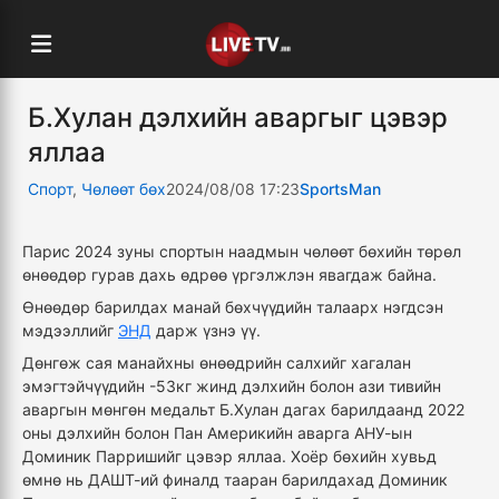
Б.Хулан дэлхийн аваргыг цэвэр
яллаа
Спорт
,
Чөлөөт бөх
2024/08/08 17:23
SportsMan
Парис 2024 зуны спортын наадмын чөлөөт бөхийн төрөл
өнөөдөр гурав дахь өдрөө үргэлжлэн явагдаж байна.
Өнөөдөр барилдах манай бөхчүүдийн талаарх нэгдсэн
мэдээллийг
ЭНД
дарж үзнэ үү.
Дөнгөж сая манайхны өнөөдрийн салхийг хагалан
эмэгтэйчүүдийн -53кг жинд дэлхийн болон ази тивийн
аваргын мөнгөн медальт Б.Хулан дагах барилдаанд 2022
оны дэлхийн болон Пан Америкийн аварга АНУ-ын
Доминик Парришийг цэвэр яллаа. Хоёр бөхийн хувьд
өмнө нь ДАШТ-ий финалд тааран барилдахад Доминик