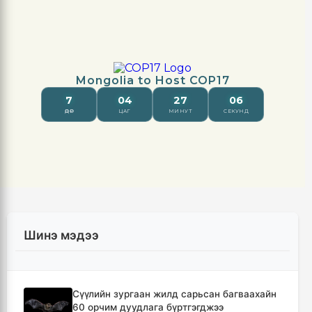
Шинэ мэдээ
Сүүлийн зургаан жилд сарьсан багваахайн
60 орчим дуудлага бүртгэгджээ