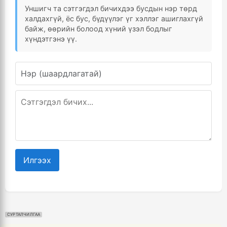
Уншигч та сэтгэгдэл бичихдээ бусдын нэр төрд
халдахгүй, ёс бус, бүдүүлэг үг хэллэг ашиглахгүй
байж, өөрийн болоод хүний үзэл бодлыг
хүндэтгэнэ үү.
Илгээх
СУРТАЛЧИЛГАА