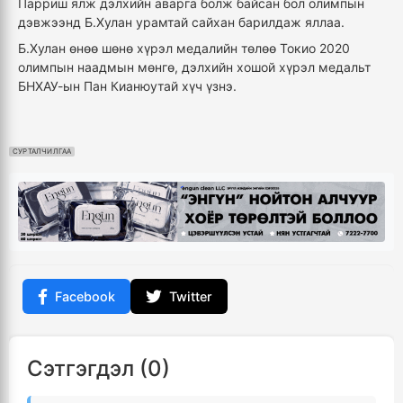
Парриш ялж дэлхийн аварга болж байсан бол олимпын
дэвжээнд Б.Хулан урамтай сайхан барилдаж яллаа.
Б.Хулан өнөө шөнө хүрэл медалийн төлөө Токио 2020
олимпын наадмын мөнгө, дэлхийн хошой хүрэл медальт
БНХАУ-ын Пан Кианюутай хүч үзнэ.
СУРТАЛЧИЛГАА
Facebook
Twitter
Сэтгэгдэл (0)