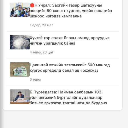
🔴Н.Учрал: Засгийн газар шатахууны
Ерөнхийлөгчийн Тамгын газраас
нөөцийг 60 хоногт хүргэж, үнийн өсөлтийн
Н.Түвшинбаярыг өршөөх цуурхлыг үгүйсгэв
шокоос иргэдээ хамгаална
1 цаг, 27 минут
1 өдөр, 23 цаг
🔴КОП17 хурлын үеэр тэг зогсолт үүсэхээс
Хүчтэй хар салхи Японы өмнөд арлуудыг
сэргийлж нийтийн тээврийн хүртээмжийг
чиглэн урагшилж байна
нэмэгдүүлнэ
4 өдөр, 23 цаг
1 цаг, 54 минут
Цалинтай ээжийн тэтгэмжийг 500 мянгад
Н.Номтойбаяр: Орон нутаг хөгжихөд чөдөр
хүргэх өргөдөлд санал авч эхэлжээ
болж буй хууль, эрхзүйн орчныг шинэчилнэ
3 өдөр
2 цаг, 20 минут
Б.Пүрэвдагва: Найман салбарын 103
Нийслэлийн цэцэрлэгийн цахим бүртгэл
үйлчилгээний бүртгэлийг цуцалснаар
өнөөдөр эхэлнэ
бизнес эрхлэхэд таатай нөхцөл бүрдэнэ
4 цаг, 24 минут
2 өдөр, 23 цаг
БНХАУ-аас 6000 тонн АИ-92
🔴“Урьханы” гэх Б.Чинбат хамтарч ажиллах
автобензинийг манай улсад нийлүүлнэ