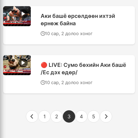
Аки башё өрсөлдөөн ихтэй
өрнөж байна
10 сар, 2 долоо хоног
🔴 LIVE: Сумо бөхийн Аки башё
/Ес дэх өдөр/
10 сар, 2 долоо хоног
1
2
3
4
5