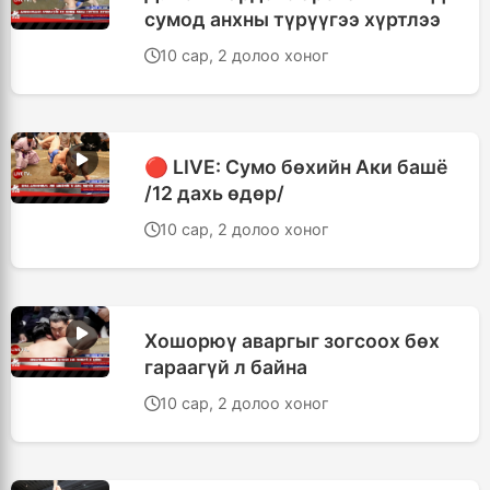
сумод анхны түрүүгээ хүртлээ
10 сар, 2 долоо хоног
🔴 LIVE: Сумо бөхийн Аки башё
/12 дахь өдөр/
10 сар, 2 долоо хоног
Хошорюү аваргыг зогсоох бөх
гараагүй л байна
10 сар, 2 долоо хоног