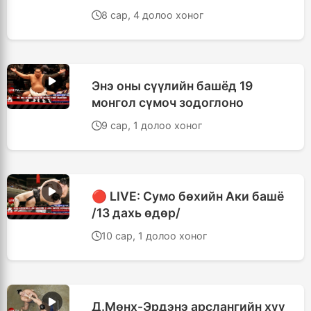
8 сар, 4 долоо хоног
Энэ оны сүүлийн башёд 19
монгол сүмоч зодоглоно
9 сар, 1 долоо хоног
🔴 LIVE: Сумо бөхийн Аки башё
/13 дахь өдөр/
10 сар, 1 долоо хоног
Д.Мөнх-Эрдэнэ арслангийн хүү