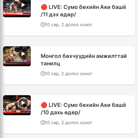
🔴 LIVE: Сумо бөхийн Аки башё
/11 дэх өдөр/
10 сар, 2 долоо хоног
Монгол бөхчүүдийн амжилттай
танилц
10 сар, 2 долоо хоног
🔴 LIVE: Сумо бөхийн Аки башё
/10 дахь өдөр/
10 сар, 2 долоо хоног