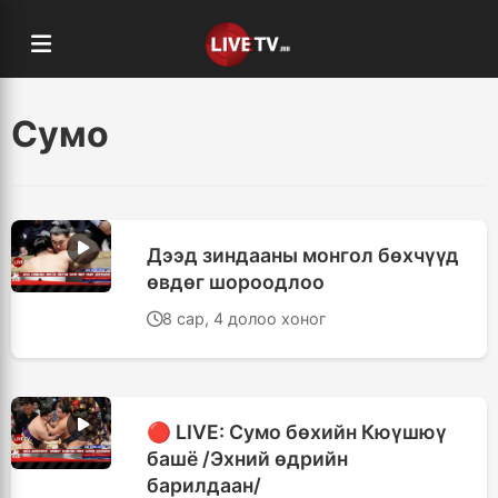
Сумо
Дээд зиндааны монгол бөхчүүд
өвдөг шороодлоо
8 сар, 4 долоо хоног
🔴 LIVE: Сумо бөхийн Кюүшюү
башё /Эхний өдрийн
барилдаан/