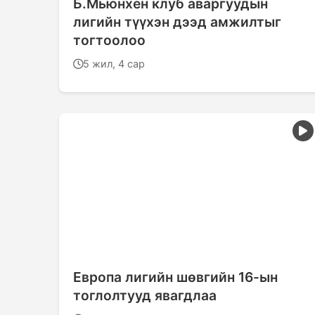
Б.Мьюнхен клуб аваргуудын
лигийн түүхэн дээд амжилтыг
тогтоолоо
5 жил, 4 сар
Европа лигийн шөвгийн 16-ын
тоглолтууд явагдлаа