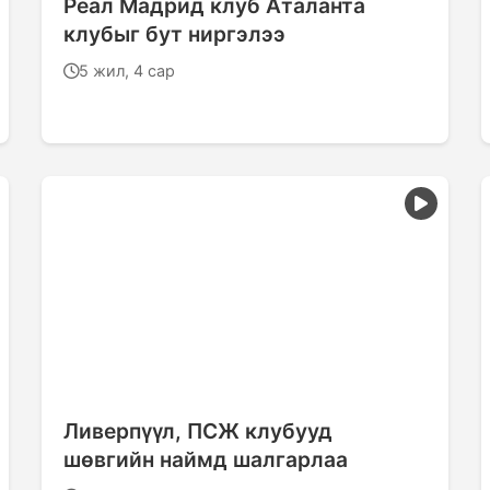
Реал Мадрид клуб Аталанта
клубыг бут ниргэлээ
5 жил, 4 сар
Ливерпүүл, ПСЖ клубууд
шөвгийн наймд шалгарлаа