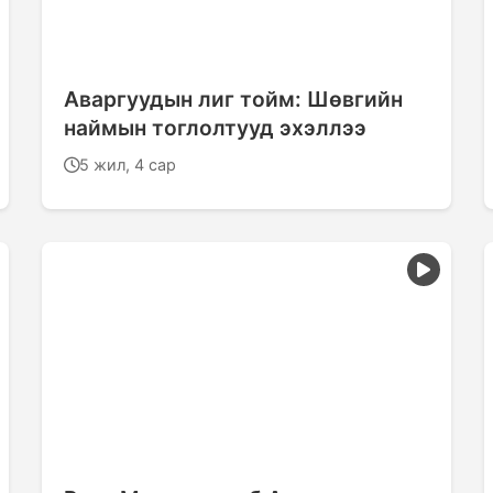
Аваргуудын лиг тойм: Шөвгийн
наймын тоглолтууд эхэллээ
5 жил, 4 сар