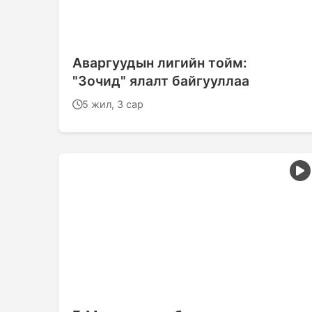
Аваргуудын лигийн тойм:
"Зочид" ялалт байгууллаа
5 жил, 3 сар