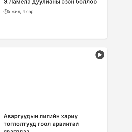
Э.Ламела дуулианы эзэн боллоо
5 жил, 4 сар
Аваргуудын лигийн хариу
тоглолтууд гоол арвинтай
явагдлаа