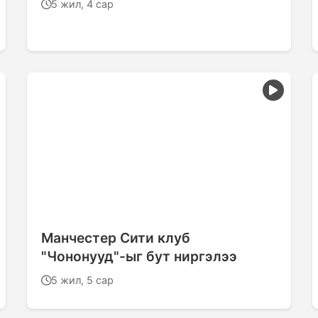
5 жил, 4 сар
Манчестер Сити клуб
"Чононууд"-ыг бут ниргэлээ
5 жил, 5 сар