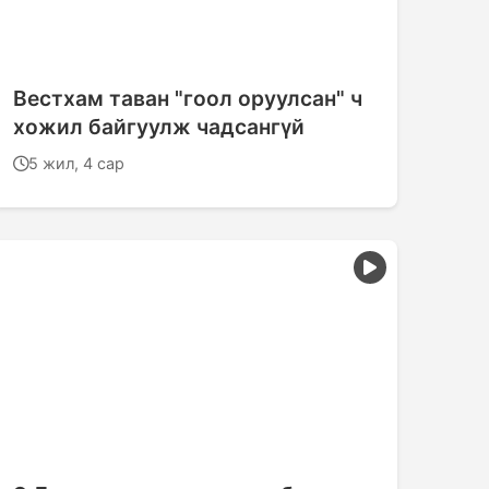
Вестхам таван "гоол оруулсан" ч
хожил байгуулж чадсангүй
5 жил, 4 сар