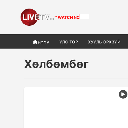
™ WATCH
NOW
УЛС ТӨР
ХУУЛЬ ЭРХЗҮЙ
НҮҮР
Хөлбөмбөг