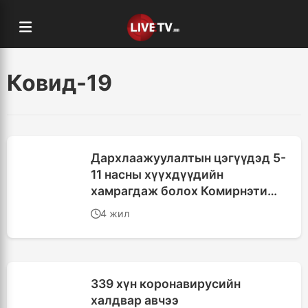
Ковид-19
Дархлаажуулалтын цэгүүдэд 5-
11 насны хүүхдүүдийн
хамрагдаж болох Комирнэти
вакциныг хийж байна
4 жил
339 хүн коронавирусийн
халдвар авчээ