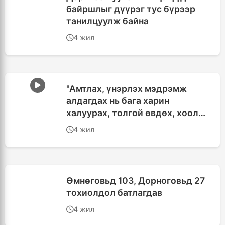
байршлыг дүүрэг тус бүрээр
танилцуулж байна
4 жил
"Амтлах, үнэрлэх мэдрэмж
алдагдах нь бага харин
халуурах, толгой өвдөх, хоолой
өвдөх шинж тэмдэг
4 жил
давамгайлж байна"
Өмнөговьд 103, Дорноговьд 27
тохиолдол батлагдав
4 жил