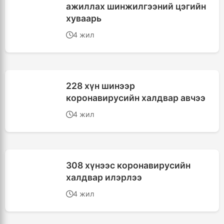
ажиллах шинжилгээний цэгийн
хуваарь
4 жил
228 хүн шинээр
коронавирусийн халдвар авчээ
4 жил
308 хүнээс коронавирусийн
халдвар илэрлээ
4 жил