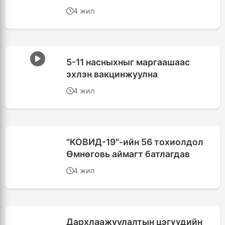
4 жил
5-11 насныхныг маргаашаас
эхлэн вакцинжуулна
4 жил
"КОВИД-19"-ийн 56 тохиолдол
Өмнөговь аймагт батлагдав
4 жил
Дархлаажуулалтын цэгүүдийн