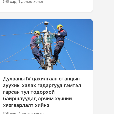
6 сар, 1 долоо хоног
Дулааны IV цахилгаан станцын
зуухны халах гадаргууд гэмтэл
гарсан тул тодорхой
байршлуудад эрчим хүчний
хязгаарлалт хийнэ
6 сар, 2 долоо хоног