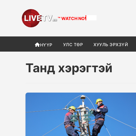
™ WATCH
NOW
УЛС ТӨР
ХУУЛЬ ЭРХЗҮЙ
НҮҮР
Танд хэрэгтэй