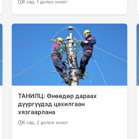
6 сар, 1 долоо хоног
ТАНИЛЦ: Өнөөдөр дараах
дүүргүүдэд цахилгаан
хязгаарлана
6 сар, 2 долоо хоног