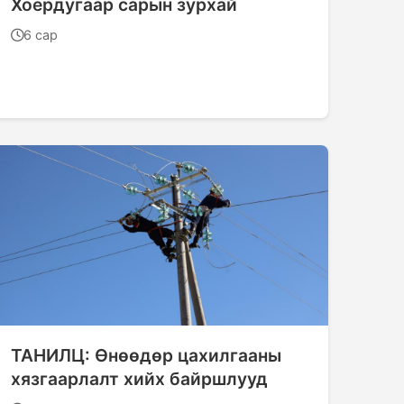
Хоёрдугаар сарын зурхай
6 сар
ТАНИЛЦ: Өнөөдөр цахилгааны
хязгаарлалт хийх байршлууд