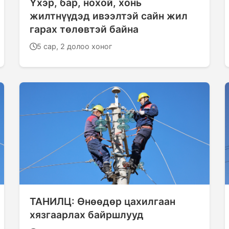
Үхэр, бар, нохой, хонь
жилтнүүдэд ивээлтэй сайн жил
гарах төлөвтэй байна
5 сар, 2 долоо хоног
ТАНИЛЦ: Өнөөдөр цахилгаан
хязгаарлах байршлууд