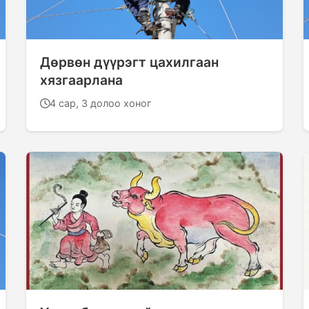
Дөрвөн дүүрэгт цахилгаан
хязгаарлана
4 сар, 3 долоо хоног