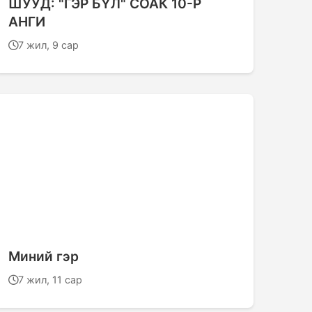
ШУУД: "ГЭР БҮЛ" СОАК 10-Р
АНГИ
7 жил, 9 сар
Миний гэр
7 жил, 11 сар