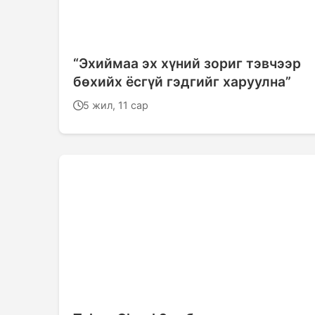
“Эхиймаа эх хүний зориг тэвчээр
бөхийх ёсгүй гэдгийг харуулна”
5 жил, 11 сар