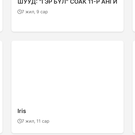
ШУУД: "ГЭР БҮЛ" СОАК 11-Р АНГИ
7 жил, 9 сар
Iris
7 жил, 11 сар