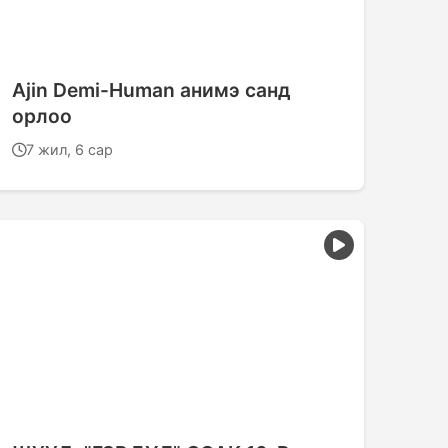
Аjin Demi-Human анимэ санд
орлоо
7 жил, 6 сар