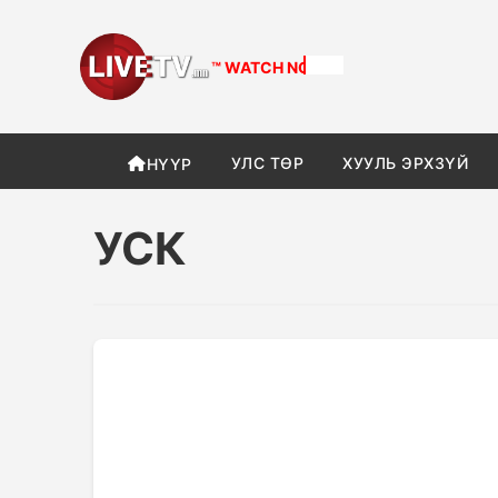
™ WATCH
NOW
УЛС ТӨР
ХУУЛЬ ЭРХЗҮЙ
НҮҮР
УСК